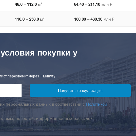
2
46,0
–
112,0
м
64,40
–
211,10
млн ₽
2
116,0
–
258,0
м
160,00
–
430,30
млн ₽
 условия покупки у
лист перезвонит через 1 минуту
их персональных данных в соответствии с
Политикой
екламы, новостей, информационных рассылок