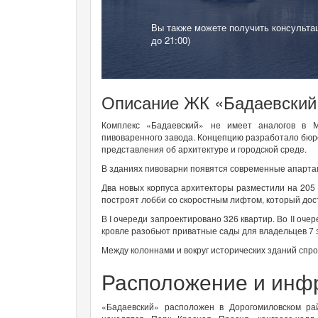
Вы также можете получить консульта
до 21:00)
Описание ЖК «Бадаевский
Комплекс «Бадаевский» не имеет аналогов в М
пивоваренного завода. Концепцию разработало бюро
представления об архитектуре и городской среде.
В зданиях пивоварни появятся современные апарта
Два новых корпуса архитекторы разместили на 205 
построят лобби со скоростным лифтом, который дост
В I очереди запроектировано 326 квартир. Во II оч
кровле разобьют приватные сады для владельцев 7 
Между колоннами и вокруг исторических зданий спр
Расположение и инф
«Бадаевский» расположен в Дорогомиловском ра