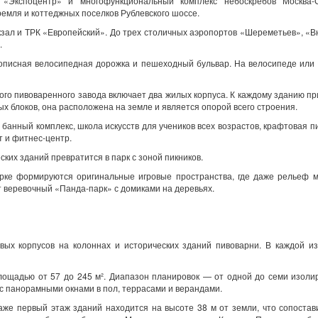
л «Экспоцентр» и многофункциональный комплекс небоскрёбов Москва-
ремля и коттеджных поселков Рублевского шоссе.
кзал и ТРК «Европейский». До трех столичных аэропортов «Шереметьев», «В
.
описная велосипедная дорожка и пешеходный бульвар. На велосипеде или
ого пивоваренного завода включает два жилых корпуса. К каждому зданию п
х блоков, она расположена на земле и является опорой всего строения.
 банный комплекс, школа искусств для учеников всех возрастов, крафтовая п
 и фитнес-центр.
ких зданий превратится в парк с зоной пикников.
арке формируются оригинальные игровые пространства, где даже рельеф 
т веревочный «Панда-парк» с домиками на деревьях.
вых корпусов на колоннах и исторических зданий пивоварни. В каждой и
площадью от 57 до 245 м². Диапазон планировок — от одной до семи изол
 с панорамными окнами в пол, террасами и верандами.
аже первый этаж зданий находится на высоте 38 м от земли, что сопостав