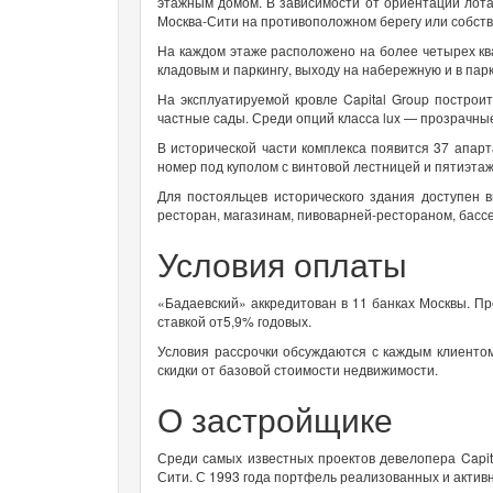
этажным домом. В зависимости от ориентации лота
Москва-Сити на противоположном берегу или собств
На каждом этаже расположено на более четырех кв
кладовым и паркингу, выходу на набережную и в парк
На эксплуатируемой кровле Capital Group постро
частные сады. Среди опций класса lux — прозрачны
В исторической части комплекса появится 37 апар
номер под куполом с винтовой лестницей и пятиэтаж
Для постояльцев исторического здания доступен 
ресторан, магазинам, пивоварней-рестораном, басс
Условия оплаты
«Бадаевский» аккредитован в 11 банках Москвы. Пр
ставкой от5,9% годовых.
Условия рассрочки обсуждаются с каждым клиенто
скидки от базовой стоимости недвижимости.
О застройщике
Среди самых известных проектов девелопера Capit
Сити. С 1993 года портфель реализованных и активн