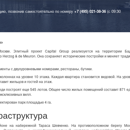
цию, позвонив самостоятельно по номеру
+7 (495) 021-38-36
(с 09:30
»
оскве. Элитный проект Capital Group реализуется на территории Бад
 Herzog & de Meuron. Она сохраняет исторические постройки и меняет тра
менты с двухуровневыми номерами, рестораны, бутики.
колоннах на уровне 10 этажа. Каждая квартира становится видовой. На уро
авит жильцов и гостей на этаж.
ереди построят еще 545 лотов. Общее число жилых помещений составит 871 е
эксклюзивных вилл.
оектирован парк площадью 4 га.
раструктура
йоне на набережной Тараса Шевченко. На противоположном берегу Мос