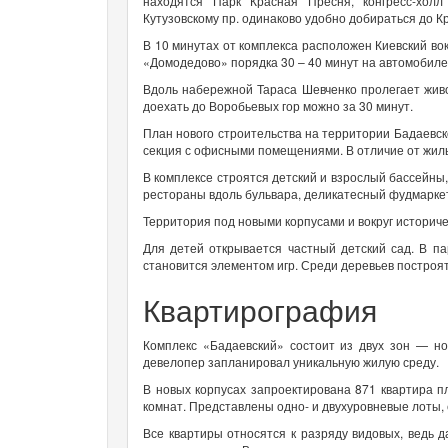
находятся Парк Красная Пресня, конгресс-хол
Кутузовскому пр. одинаково удобно добираться до К
В 10 минутах от комплекса расположен Киевский во
«Домодедово» порядка 30 – 40 минут на автомобиле
Вдоль набережной Тараса Шевченко пролегает жив
доехать до Воробьевых гор можно за 30 минут.
План нового строительства на территории Бадаевск
секция с офисными помещениями. В отличие от жилы
В комплексе строятся детский и взрослый бассейны,
рестораны вдоль бульвара, деликатесный фудмаркет
Территория под новыми корпусами и вокруг историчес
Для детей открывается частный детский сад. В п
становится элементом игр. Среди деревьев построя
Квартирография
Комплекс «Бадаевский» состоит из двух зон — но
девелопер запланировал уникальную жилую среду.
В новых корпусах запроектирована 871 квартира 
комнат. Представлены одно- и двухуровневые лоты,
Все квартиры относятся к разряду видовых, ведь д