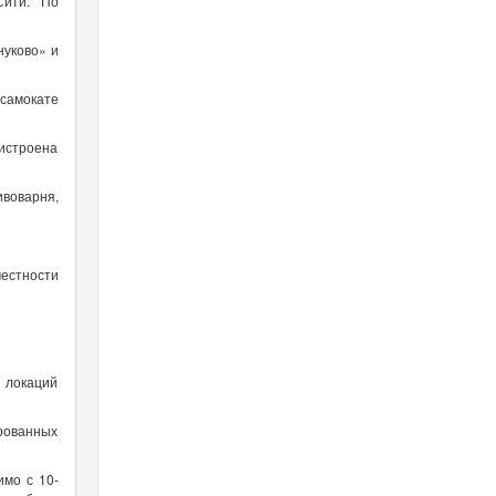
Сити. По
нуково» и
 самокате
ристроена
ивоварня,
местности
з локаций
ированных
имо с 10-