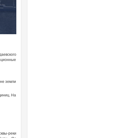
аевского
диционные
вне земли
диниц. На
квы-реки