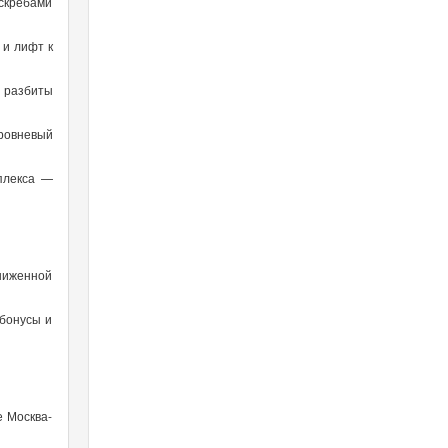
оскребами
 и лифт к
т разбиты
уровневый
мплекса —
сниженной
 бонусы и
е Москва-