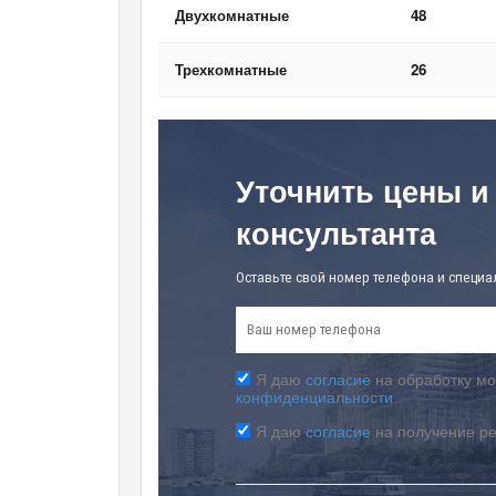
Двухкомнатные
48
Трехкомнатные
26
Уточнить цены и
консультанта
Оставьте свой номер телефона и специа
Я даю
согласие
на обработку мо
конфиденциальности
Я даю
согласие
на получение р