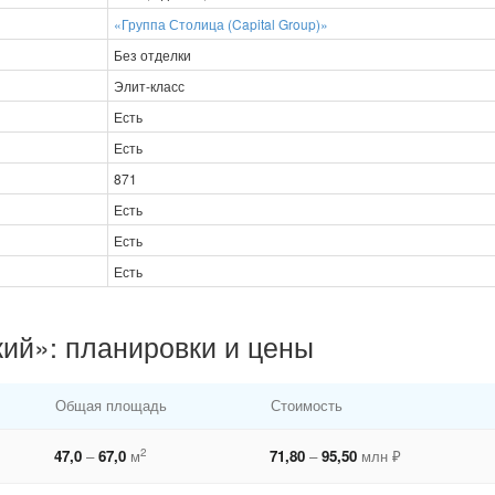
«Группа Столица (Capital Group)»
Без отделки
Элит-класс
Есть
Есть
871
Есть
Есть
Есть
ий»: планировки и цены
Общая площадь
Стоимость
2
47,0
–
67,0
м
71,80
–
95,50
млн ₽