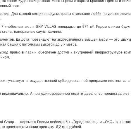
, за окном будет набережная Москвы-реки с парком Красная Пресня и неб
енный парк.
артир. Для каждой секции предусмотрены отдельное лобби на уровне земли
.
ит 7 «небесных вилл» SKY VILLAS площадью до 974 м². Рядом с ними буду
е стены, панорамные сауны, камины.
таментов. Да дота претендуют на эксклюзивность высшей меры — это двух
ная башня с потолками высотой до 5,7 метра.
выход прямо в парк и обеспечен доступ к внутренней инфраструктуре ко
ейном.
оект участвует в государственной субсидированной программе ипотеки со 
м индивидуально. А при единовременной оплате девелопер предоставляет
al Group — первые в России небоскребы «Город столиц» и «ОКО» в состав
ых проектов компании превысил 8,2 млн рублей.