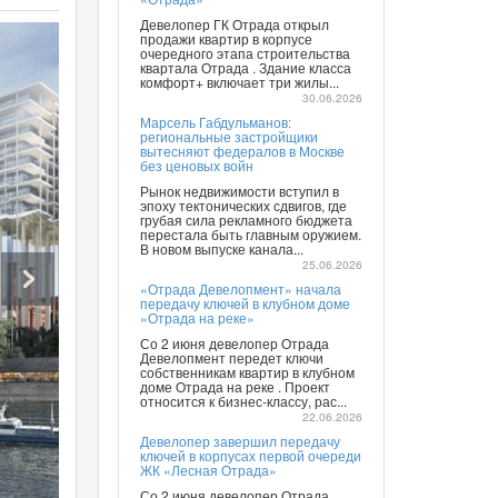
Девелопер ГК Отрада открыл
продажи квартир в корпусе
очередного этапа строительства
квартала Отрада . Здание класса
комфорт+ включает три жилы...
30.06.2026
Марсель Габдульманов:
региональные застройщики
вытесняют федералов в Москве
без ценовых войн
Рынок недвижимости вступил в
эпоху тектонических сдвигов, где
грубая сила рекламного бюджета
перестала быть главным оружием.
В новом выпуске канала...
25.06.2026
«Отрада Девелопмент» начала
передачу ключей в клубном доме
«Отрада на реке»
Со 2 июня девелопер Отрада
Девелопмент передет ключи
собственникам квартир в клубном
доме Отрада на реке . Проект
относится к бизнес-классу, рас...
22.06.2026
Девелопер завершил передачу
ключей в корпусах первой очереди
ЖК «Лесная Отрада»
Со 2 июня девелопер Отрада