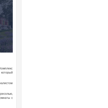
Комплекс
 который
налистом
тресолью,
омнаты с