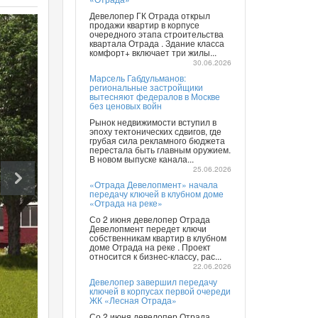
Девелопер ГК Отрада открыл
продажи квартир в корпусе
очередного этапа строительства
квартала Отрада . Здание класса
комфорт+ включает три жилы...
30.06.2026
Марсель Габдульманов:
региональные застройщики
вытесняют федералов в Москве
без ценовых войн
Рынок недвижимости вступил в
эпоху тектонических сдвигов, где
грубая сила рекламного бюджета
перестала быть главным оружием.
В новом выпуске канала...
25.06.2026
«Отрада Девелопмент» начала
передачу ключей в клубном доме
«Отрада на реке»
Со 2 июня девелопер Отрада
Девелопмент передет ключи
собственникам квартир в клубном
доме Отрада на реке . Проект
относится к бизнес-классу, рас...
22.06.2026
Девелопер завершил передачу
ключей в корпусах первой очереди
ЖК «Лесная Отрада»
Со 2 июня девелопер Отрада