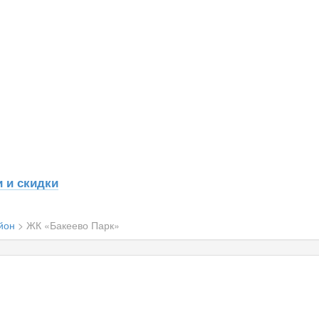
 и скидки
йон
>
ЖК «Бакеево Парк»