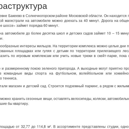
раструктура
вне Бакеево в Солнечногорском районе Московской области. Он находится
вой магистрали на автомобиле можно доехать за 40 минут. Дорога на общ
е шоссе» займет порядка 60 минут.
а автомобиле до более десятка школ и детских садов займет 10 – 15 мину
ы.
нообразные интересы жильцов. На территории комплекса можно целые дни 
дованных площадках или гуляя с детьми по территории прилегающего лес
азить по игровым комплексам или учить новые трюки в скейт-парке, пока
 и размеренному покою зеленого пригорода. А выходные могут приятно пр
 в командные виды спорта на футбольном, волейбольном или хоккейно
о тенниса.
тали магазин и детский сад. Строится подземный паркинг, а рядом с жилы
 можно хранить сезонные вещи, оставлять велосипеды, коляски, автомобил
вшие бы квартиру.
ощадью от 32,77 до 114,8 м². В ассортименте представлены студии, одно-