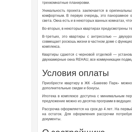
трехкомнатные планировки.
Уникальность проекта заключается в оригинальн
комфортным. В первую очередь, это панорамное о
света. Окна есть и в некоторых ванных комнатах, чт
Во-вторых, в некоторых квартирах предусмотрены те
В-третьих, это квартиры с антресолью — двухур
совмещает роскошь жизни в частном доме с функц
комплекса.
Квартиры сдаются с черновой отделкой — установ
двухкамерные окна REHAU, все коммуникации подвед
Условия оплаты
Приобрести квартиру в ЖК «Бакеево Парк» можно
дополнительные скидки и бонусы.
Ипотека в комплексе доступна с минимальным пе
предложение можно из десятка программ в ведущих
Рассрочка оформляется на срок до 4 лет. На первый
на остаток. Для оформления рассрочки потребуе
документы.
О застройщике