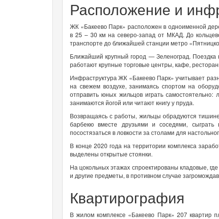
Расположение и инф
ЖК «Бакеево Парк» расположен в одноименной дере
в 25 – 30 км на северо-запад от МКАД. До кольце
транспорте до ближайшей станции метро «Пятницко
Ближайший крупный город — Зеленоград. Поездка н
работают крупные торговые центры, кафе, ресторан
Инфраструктура ЖК «Бакеево Парк» учитывает раз
на свежем воздухе, занимаясь спортом на обору
отправить юных жильцов играть самостоятельно: л
занимаются йогой или читают книгу у пруда.
Возвращаясь с работы, жильцы обрадуются тишине
барбекю вместе друзьями и соседями, сыграть
посостязаться в ловкости за столами для настольног
В конце 2020 года на территории комплекса зарабо
выделены открытые стоянки.
На цокольных этажах спроектированы кладовые, где
и другие предметы, в противном случае загроможда
Квартирография
В жилом комплексе «Бакеево Парк» 207 квартир пл