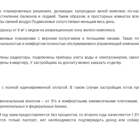
ых планировочных решениях, делающих загородных килой комплекс по-на
стекление балконов и лоджий. Таким образом, в просторных комнатах все
обы свежий воздух Подмосковья сопутствовал жильцам весь день.
ррасы от 6 м² с видом на рекреационную зону жилого комплекса.
овневые планировки с верхним полуэтажом и большими окнами. Такая пл
иональностью и комфортом полностью обслуживаемого управляющей компани
лены радиаторы, подключены приборы учета воды и электроэнергии, смон
ены в квартиру. У застройщика за доплату можно заказать отделку.
 с полной единовременной оплатой. В таком случае застройщик готов пр
рвоначальным взносом – от 5% и комфортными ежемесячными платежами.
 региональных и федеральных банках.
 год заем предоставляется без процентов, со второго года начисляется 1,5
тся только паспорт, нет необходимости подтверждать доход или собир