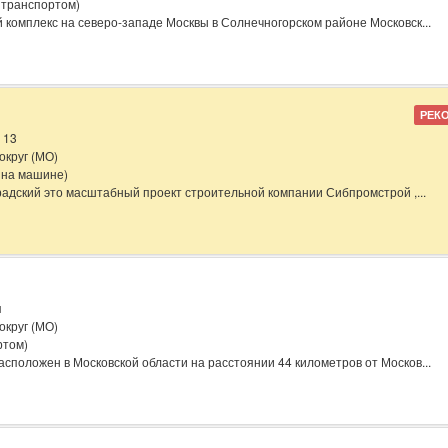
 транспортом)
комплекс на северо-западе Москвы в Солнечногорском районе Московск...
РЕК
 13
округ (МО)
 на машине)
адский это масштабный проект строительной компании Сибпромстрой ,...
я
округ (МО)
ртом)
сположен в Московской области на расстоянии 44 километров от Москов...