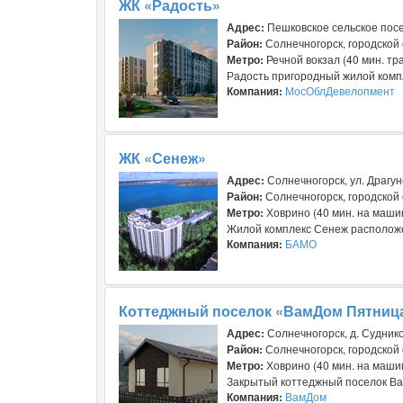
ЖК «Радость»
Адрес:
Пешковское сельское посе
Район:
Солнечногорск, городской 
Метро:
Речной вокзал (40 мин. тр
Радость пригородный жилой компле
Компания:
МосОблДевелопмент
ЖК «Сенеж»
Адрес:
Солнечногорск, ул. Драгун
Район:
Солнечногорск, городской 
Метро:
Ховрино (40 мин. на маши
Жилой комплекс Сенеж расположен
Компания:
БАМО
Коттеджный поселок «ВамДом Пятниц
Адрес:
Солнечногорск, д. Судник
Район:
Солнечногорск, городской 
Метро:
Ховрино (40 мин. на маши
Закрытый коттеджный поселок Вам
Компания:
ВамДом