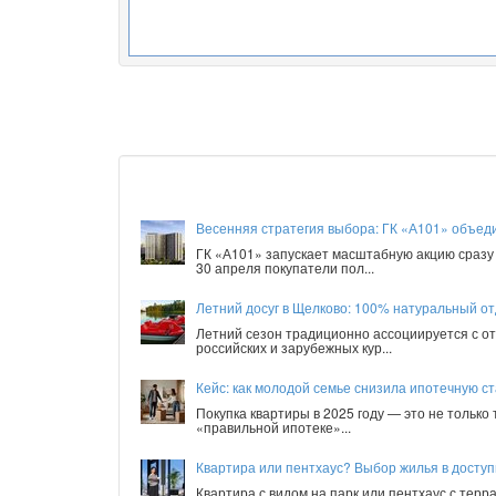
Весенняя стратегия выбора: ГК «А101» объед
ГК «А101» запускает масштабную акцию сразу 
30 апреля покупатели пол...
Летний досуг в Щелково: 100% натуральный от
Летний сезон традиционно ассоциируется с от
российских и зарубежных кур...
Кейс: как молодой семье снизила ипотечную ст
Покупка квартиры в 2025 году — это не только
«правильной ипотеке»...
Квартира или пентхаус? Выбор жилья в досту
Квартира с видом на парк или пентхаус с терр