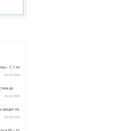
лы». С 1 по
08.04.2026
стков до
30.06.2025
ь кредит по
29.06.2025
те в 20 – 21