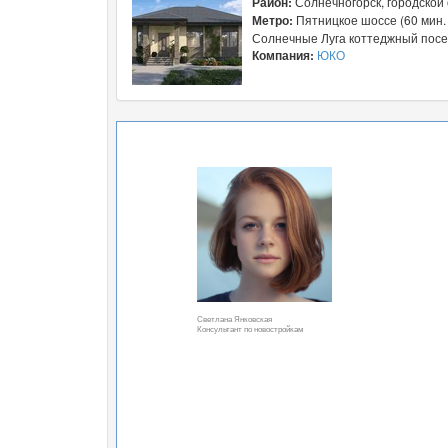
Район:
Солнечногорск, городской 
Метро:
Пятницкое шоссе (60 мин.
Солнечные Луга коттеджный посел
Компания:
ЮКО
Светлана Янковская
Консультант по новостройкам