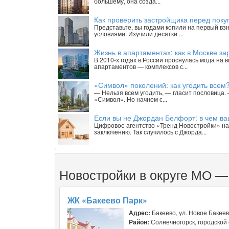
большему, она созда...
Как проверить застройщика перед покуп
Представьте, вы годами копили на первый взн
условиями. Изучили десятки ...
Жизнь в апартаментах: как в Москве з
В 2010-х годах в России проснулась мода на
апартаментов — комплексов с...
«Символ» поколений: как угодить всем
— Нельзя всем угодить, — гласит пословица
«Символ». Но начнем с...
Если вы не Джордан Белфорт: в чем ва
Цифровое агентство «Тренд Новостройки» на
заключению. Так случилось с Джорда...
Новостройки в округе МО —
ЖК «Бакеево Парк»
Адрес:
Бакеево, ул. Новое Бакее
Район:
Солнечногорск, городской 