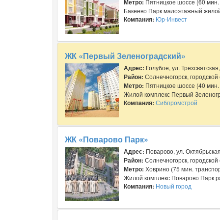
Метро:
Пятницкое шоссе (60 мин.
Бакеево Парк малоэтажный жилой 
Компания:
Юр-Инвест
ЖК «Первый Зеленоградский»
Адрес:
Голубое, ул. Трехсвятская,
Район:
Солнечногорск, городской 
Метро:
Пятницкое шоссе (40 мин.
Жилой комплекс Первый Зеленогр
Компания:
Сибпромстрой
ЖК «Поварово Парк»
Адрес:
Поварово, ул. Октябрьска
Район:
Солнечногорск, городской 
Метро:
Ховрино (75 мин. транспо
Жилой комплекс Поварово Парк ра
Компания:
Новый город