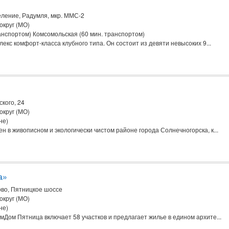
ление, Радумля, мкр. ММС-2
округ (МО)
анспортом) Комсомольская (60 мин. транспортом)
кс комфорт-класса клубного типа. Он состоит из девяти невысоких 9...
ского, 24
округ (МО)
не)
 в живописном и экологически чистом районе города Солнечногорска, к...
а»
ово, Пятницкое шоссе
округ (МО)
не)
Дом Пятница включает 58 участков и предлагает жилье в едином архите...