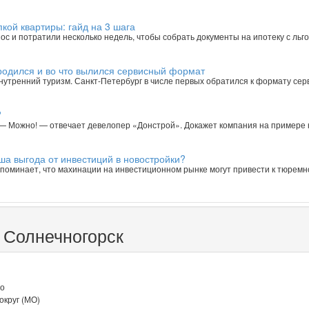
кой квартиры: гайд на 3 шага
ос и потратили несколько недель, чтобы собрать документы на ипотеку с ль
ародился и во что вылился сервисный формат
 внутренний туризм. Санкт-Петербург в числе первых обратился к формату се
?
. — Можно! — отвечает девелопер «Донстрой». Докажет компания на примере 
ша выгода от инвестиций в новостройки?
поминает, что махинации на инвестиционном рынке могут привести к тюремн
 Солнечногорск
во
округ (МО)