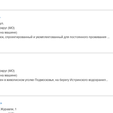
»
ул.
округ (МО)
 на машине)
к, спроектированный и укомплектованный для постоянного проживания ...
округ (МО)
 на машине)
н в живописном уголке Подмосковья, на берегу Истринского водохранил...
»
 Журавли, 1