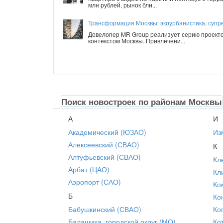
млн рублей, рынок бли...
Трансформация Москвы: экоурбанистика, супре
Девелопер MR Group реализует серию проекто
контекстом Москвы. Привлечени...
Поиск новостроек по районам Москвы
А
И
Академический (ЮЗАО)
Из
Алексеевский (СВАО)
К
Алтуфьевский (СВАО)
Кл
Арбат (ЦАО)
Кл
Аэропорт (САО)
Ко
Б
Ко
Бабушкинский (СВАО)
Ко
Балашиха, городской округ (МО)
Ко