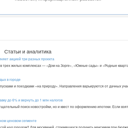
Статьи и аналитика
иняет акцией три разных проекта
в трех жилых комплексах — «Дом на Зорге», «Южные сады» и «Родные кварта
дых в городе
пусками и поездками «на природу». Направления варьируются от дачных уча
авку до 6% и вернуть до 1 млн налогов
 тщательный поиск новостройки, но и квест по оформлению ипотеки. Если взят
пном ценовом сегменте
асой над городом? Для москвичей, стремящихся получить максимум при бюдже