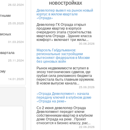
новостройках
26.02.2024
Девелопер вывел на рынок новый
корпус в жилом квартале
готными
«Отрада»
25.05.2025
Девелопер ГК Отрада открыл
продажи квартир в корпусе
очередного этапа строительства
рвисных
квартала Отрада . Здание класса
комфорт+ включает три жилы...
01.03.2024
30.06.2026
Марсель Габдульманов:
квартала
региональные застройщики
вытесняют федералов в Москве
25.11.2024
без ценовых войн
Рынок недвижимости вступил в
ому
эпоху тектонических сдвигов, где
грубая сила рекламного бюджета
14.01.2025
перестала быть главным оружием.
В новом выпуске канала...
25.06.2026
«Отрада Девелопмент» начала
передачу ключей в клубном доме
«Отрада на реке»
Со 2 июня девелопер Отрада
Девелопмент передет ключи
собственникам квартир в клубном
доме Отрада на реке . Проект
относится к бизнес-классу, рас...
22.06.2026