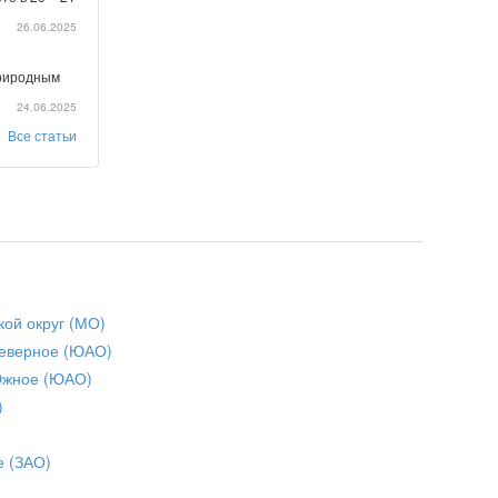
26.06.2025
природным
24.06.2025
Все статьи
кой округ (МО)
еверное (ЮАО)
Южное (ЮАО)
)
е (ЗАО)