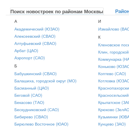
Райо
Поиск новостроек по районам Москвы
А
И
Академический (ЮЗАО)
Измайлово (ВА
Алексеевский (СВАО)
К
Алтуфьевский (СВАО)
Кленовское пос
Арбат (ЦАО)
Клин, городской
Аэропорт (САО)
Коммунарка (Н
Б
Коньково (ЮЗА
Бабушкинский (СВАО)
Коптево (САО)
Балашиха, городской округ (МО)
Котловка (ЮЗА
Басманный (ЦАО)
Краснопахорски
Беговой (САО)
Красносельский
Бекасово (ТАО)
Крылатское (ЗА
Бескудниковский (САО)
Крюково (ЗелАО
Бибирево (СВАО)
Кузьминки (ЮВ
Бирюлево Восточное (ЮАО)
Кунцево (ЗАО)