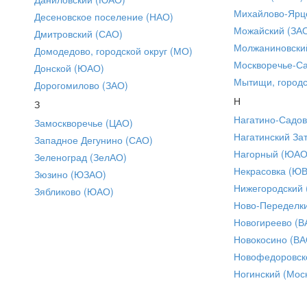
Михайлово-Ярце
Десеновское поселение (НАО)
Можайский (ЗА
Дмитровский (САО)
Молжаниновски
Домодедово, городской округ (МО)
Москворечье-С
Донской (ЮАО)
Мытищи, городс
Дорогомилово (ЗАО)
Н
З
Нагатино-Садо
Замоскворечье (ЦАО)
Нагатинский За
Западное Дегунино (САО)
Нагорный (ЮАО
Зеленоград (ЗелАО)
Некрасовка (Ю
Зюзино (ЮЗАО)
Нижегородский
Зябликово (ЮАО)
Ново-Переделки
Новогиреево (В
Новокосино (ВА
Новофедоровск
Ногинский (Моск