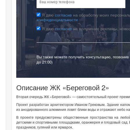
Я даю
согласие
на обработку моих персональ
конфиденциальности
Я даю
согласие
на получение рекламы, ново
Вы также можете получить консультацию, позвонив
до 21:00)
Описание ЖК «Береговой 2»
Вторая очередь ЖК «Береговой» — самостоятельный проект премиу
Проект разработан архитектором Иваном Грековым. Здание напо
из анодированного алюминия ловят блики воды и отражают небо на
В проекте предусмотрены общественные пространства на любой
детскими и спортивными площадками, оранжерея и плодовый сад. 
праздников, гуляний или ярмарок.