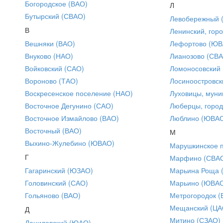
Богородское (ВАО)
Л
Бутырский (СВАО)
Левобережный 
В
Ленинский, горо
Вешняки (ВАО)
Лефортово (ЮВ
Внуково (НАО)
Лианозово (СВ
Войковский (САО)
Ломоносовский
Вороново (ТАО)
Лосиноостровск
Воскресенское поселение (НАО)
Луховицы, муни
Восточное Дегунино (САО)
Люберцы, город
Восточное Измайлово (ВАО)
Люблино (ЮВА
Восточный (ВАО)
М
Выхино-Жулебино (ЮВАО)
Марушкинское 
Г
Марфино (СВА
Гагаринский (ЮЗАО)
Марьина Роща 
Головинский (САО)
Марьино (ЮВА
Гольяново (ВАО)
Метрогородок (
Мещанский (ЦА
Д
Митино (СЗАО)
Даниловский (ЮАО)