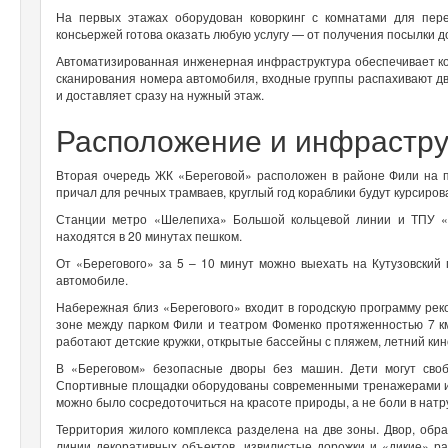
На первых этажах оборудован коворкинг с комнатами для пере
консьержей готова оказать любую услугу — от получения посылки д
Автоматизированная инженерная инфраструктура обеспечивает ко
сканирования номера автомобиля, входные группы распахивают дв
и доставляет сразу на нужный этаж.
Расположение и инфрастру
Вторая очередь ЖК «Береговой» расположен в районе Фили на п
причал для речных трамваев, круглый год кораблики будут курсиров
Станции метро «Шелепиха» Большой кольцевой линии и ТПУ 
находятся в 20 минутах пешком.
От «Берегового» за 5 – 10 минут можно выехать на Кутузовский п
автомобиле.
Набережная близ «Берегового» входит в городскую программу рек
зоне между парком Фили и театром Фоменко протяженностью 7 км
работают детские кружки, открытые бассейны с пляжем, летний кино
В «Береговом» безопасные дворы без машин. Дети могут своб
Спортивные площадки оборудованы современными тренажерами и 
можно было сосредоточиться на красоте природы, а не боли в нат
Территория жилого комплекса разделена на две зоны. Двор, обр
линии декоративных объектов, извилистые дорожки и «дикие» ра