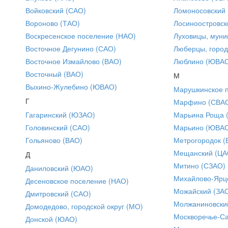
Войковский (САО)
Ломоносовский
Вороново (ТАО)
Лосиноостровск
Воскресенское поселение (НАО)
Луховицы, муни
Восточное Дегунино (САО)
Люберцы, город
Восточное Измайлово (ВАО)
Люблино (ЮВА
Восточный (ВАО)
М
Выхино-Жулебино (ЮВАО)
Марушкинское 
Г
Марфино (СВА
Гагаринский (ЮЗАО)
Марьина Роща 
Головинский (САО)
Марьино (ЮВА
Гольяново (ВАО)
Метрогородок (
Мещанский (ЦА
Д
Митино (СЗАО)
Даниловский (ЮАО)
Михайлово-Ярце
Десеновское поселение (НАО)
Можайский (ЗА
Дмитровский (САО)
Молжаниновски
Домодедово, городской округ (МО)
Москворечье-С
Донской (ЮАО)