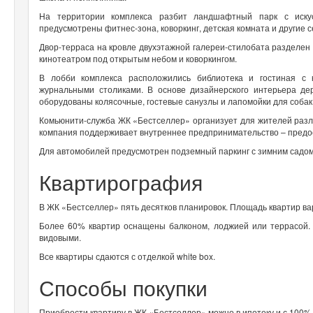
На территории комплекса разбит ландшафтный парк с иску
предусмотрены фитнес-зона, коворкинг, детская комната и другие 
Двор-терраса на кровле двухэтажной галереи-стилобата разделен 
кинотеатром под открытым небом и коворкингом.
В лобби комплекса расположились библиотека и гостиная с
журнальными столиками. В основе дизайнерского интерьера де
оборудованы колясочные, гостевые санузлы и лапомойки для собак
Комьюнити-служба ЖК «Бестселлер» организует для жителей разл
компания поддерживает внутреннее предпринимательство – предос
Для автомобилей предусмотрен подземный паркинг с зимним садом
Квартирография
В ЖК «Бестселлер» пять десятков планировок. Площадь квартир вар
Более 60% квартир оснащены балконом, лоджией или террасой. 
видовыми.
Все квартиры сдаются с отделкой white box.
Способы покупки
Приобрести квартиру в ЖК «Бестселлер» можно в ипотеку и с 100