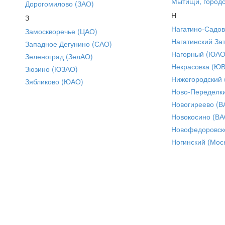
Мытищи, городс
Дорогомилово (ЗАО)
Н
З
Нагатино-Садо
Замоскворечье (ЦАО)
Нагатинский За
Западное Дегунино (САО)
Нагорный (ЮАО
Зеленоград (ЗелАО)
Некрасовка (Ю
Зюзино (ЮЗАО)
Нижегородский
Зябликово (ЮАО)
Ново-Переделки
Новогиреево (В
Новокосино (ВА
Новофедоровск
Ногинский (Моск