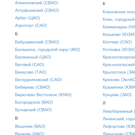
Алексеевский (СВАО)
К
Алтуфьевский (СВАО)
Кленовское пос
Арбат (ЦАО)
Клин, городской
Аэропорт (САО)
Коммунарка (Н
Б
Коньково (ЮЗА
Бабушкинский (СВАО)
Коптево (САО)
Балашиха, городской округ (МО)
Котловка (ЮЗА
Басманный (ЦАО)
Краснопахорски
Беговой (САО)
Красносельский
Бекасово (ТАО)
Крылатское (ЗА
Бескудниковский (САО)
Крюково (ЗелАО
Бибирево (СВАО)
Кузьминки (ЮВ
Бирюлево Восточное (ЮАО)
Кунцево (ЗАО)
Богородское (ВАО)
Л
Бутырский (СВАО)
Левобережный 
В
Ленинский, горо
Вешняки (ВАО)
Лефортово (ЮВ
Внуково (НАО)
Лианозово (СВ