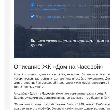
Я даю
согласие
на обработку моих персональ
конфиденциальности
Я даю
согласие
на получение рекламы, ново
Вы также можете получить консультацию, позвонив
до 21:00)
Описание ЖК «Дом на Часовой»
Жилой комплекс «Дом на Часовой», — проект бизнес-класса в р
исторической застройки эпохи ампира и особым колоритом. До
умиротворенной атмосферой и доступом к ключевым городским об
транспортным узлам.
Ансамбль «Дома на Часовой» включает семь пятиэтажных секций, 
Доминирующими элементами являются две высотные башни в 13 и 2
Общая композиция, разработанная бюро СПИЧ, имеет С-образн
долговечным стеклофибробетоном, стойким к погодным воздейств