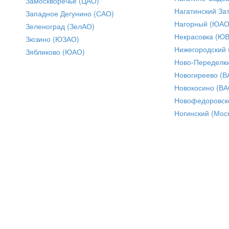
Замоскворечье (ЦАО)
Нагатинский За
Западное Дегунино (САО)
Нагорный (ЮАО
Зеленоград (ЗелАО)
Некрасовка (Ю
Зюзино (ЮЗАО)
Нижегородский
Зябликово (ЮАО)
Ново-Переделки
Новогиреево (В
Новокосино (ВА
Новофедоровск
Ногинский (Моск