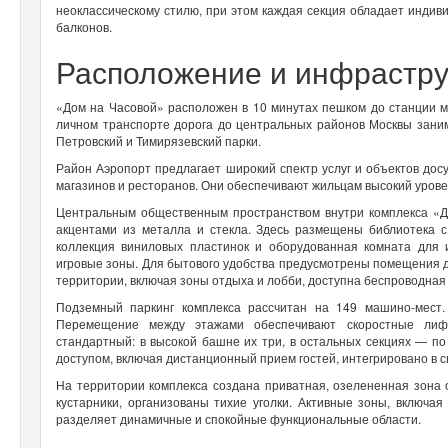
неоклассическому стилю, при этом каждая секция обладает инди
балконов.
Расположение и инфрастр
«Дом на Часовой» расположен в 10 минутах пешком до станции м
личном транспорте дорога до центральных районов Москвы заним
Петровский и Тимирязевский парки.
Район Аэропорт предлагает широкий спектр услуг и объектов дос
магазинов и ресторанов. Они обеспечивают жильцам высокий уров
Центральным общественным пространством внутри комплекса «Д
акцентами из металла и стекла. Здесь размещены библиотека 
коллекция виниловых пластинок и оборудованная комната для и
игровые зоны. Для бытового удобства предусмотрены помещения дл
территории, включая зоны отдыха и лобби, доступна беспроводная 
Подземный паркинг комплекса рассчитан на 149 машино-мест
Перемещение между этажами обеспечивают скоростные лиф
стандартный: в высокой башне их три, в остальных секциях — по
доступом, включая дистанционный прием гостей, интегрировано в
На территории комплекса создана приватная, озелененная зона
кустарники, организованы тихие уголки. Активные зоны, включа
разделяет динамичные и спокойные функциональные области.