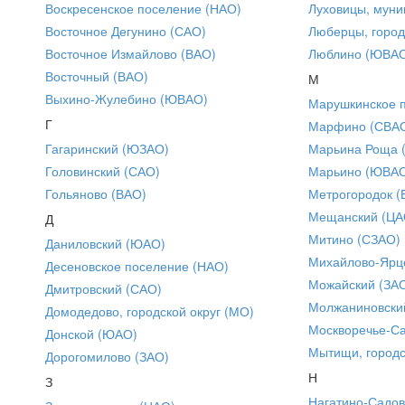
Воскресенское поселение (НАО)
Луховицы, муни
Восточное Дегунино (САО)
Люберцы, город
Восточное Измайлово (ВАО)
Люблино (ЮВА
Восточный (ВАО)
М
Выхино-Жулебино (ЮВАО)
Марушкинское 
Г
Марфино (СВА
Гагаринский (ЮЗАО)
Марьина Роща 
Головинский (САО)
Марьино (ЮВА
Гольяново (ВАО)
Метрогородок (
Мещанский (ЦА
Д
Митино (СЗАО)
Даниловский (ЮАО)
Михайлово-Ярце
Десеновское поселение (НАО)
Можайский (ЗА
Дмитровский (САО)
Молжаниновски
Домодедово, городской округ (МО)
Москворечье-С
Донской (ЮАО)
Мытищи, городс
Дорогомилово (ЗАО)
Н
З
Нагатино-Садо