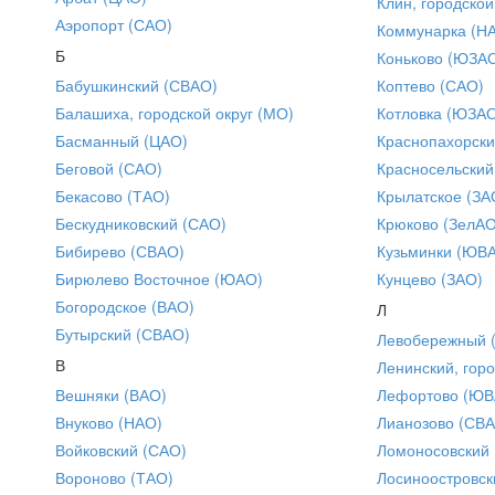
Клин, городской
Аэропорт (САО)
Коммунарка (Н
Б
Коньково (ЮЗА
Бабушкинский (СВАО)
Коптево (САО)
Балашиха, городской округ (МО)
Котловка (ЮЗА
Басманный (ЦАО)
Краснопахорски
Беговой (САО)
Красносельский
Бекасово (ТАО)
Крылатское (ЗА
Бескудниковский (САО)
Крюково (ЗелАО
Бибирево (СВАО)
Кузьминки (ЮВ
Бирюлево Восточное (ЮАО)
Кунцево (ЗАО)
Богородское (ВАО)
Л
Бутырский (СВАО)
Левобережный 
В
Ленинский, горо
Вешняки (ВАО)
Лефортово (ЮВ
Внуково (НАО)
Лианозово (СВ
Войковский (САО)
Ломоносовский
Вороново (ТАО)
Лосиноостровск