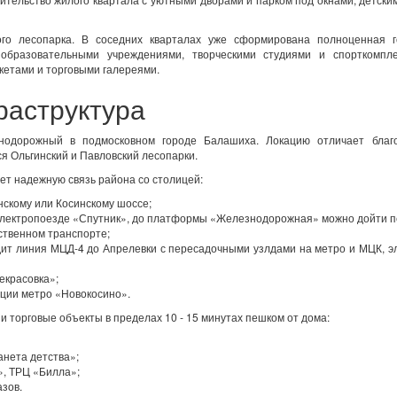
го лесопарка. В соседних кварталах уже сформирована полноценная г
образовательными учреждениями, творческими студиями и спорткомпле
кетами и торговыми галереями.
раструктура
нодорожный в подмосковном городе Балашиха. Локацию отличает благ
ся Ольгинский и Павловский лесопарки.
ет надежную связь района со столицей:
нскому или Косинскому шоссе;
м электропоезде «Спутник», до платформы «Железнодорожная» можно дойти 
твенном транспорте;
т линия МЦД-4 до Апрелевки с пересадочными узлдами на метро и МЦК, э
екрасовка»;
ции метро «Новокосино».
 торговые объекты в пределах 10 - 15 минутах пешком от дома:
анета детства»;
», ТРЦ «Билла»;
азов.