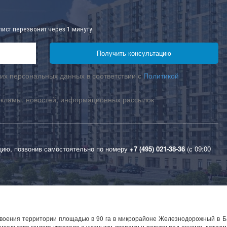
лист перезвонит через 1 минуту
их персональных данных в соответствии с
Политикой
екламы, новостей, информационных рассылок
цию, позвонив самостоятельно по номеру
+7 (495) 021-38-36
(с 09:00
своения территории площадью в 90 га в микрорайоне Железнодорожный в 
ительство жилого квартала с уютными дворами и парком под окнами, детски