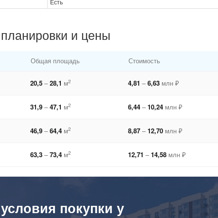
Есть
 планировки и цены
Общая площадь
Стоимость
2
20,5
–
28,1
м
4,81
–
6,63
млн ₽
2
31,9
–
47,1
м
6,44
–
10,24
млн ₽
2
46,9
–
64,4
м
8,87
–
12,70
млн ₽
2
63,3
–
73,4
м
12,71
–
14,58
млн ₽
 условия покупки у