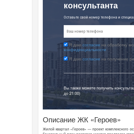
консультанта
Оставьте свой номер телефона и специа
Я даю
согласие
на обработку мо
конфиденциальности
Я даю
согласие
на получение р
Вы также можете получить консульта
до 21:00)
Описание ЖК «Героев»
Жилой квартал «Героев» — проект комплексного о
Генеральный план развития участка предполаг стро