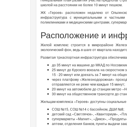
школой на расстоянии не более 10 минут пешком.
ЖК «Героев» расположен недалеко от Ольгинско
инфраструктура с муниципальными и частными 
поликлиниками и медицинскими центрами, супермар
Расположение и инф
Жилой комплекс строится в микрорайоне Желез
экологический фон, ведь в шаге от квартала находит
Развитая трнаспортная инфраструктура обеспечива
до 35 минут на машине до МКАД по Носовихи
25 минут до Курского вокзала на скоростно
15 - 20 минут или
доехать за 7 минут на
общес
через платфому «Железнодорожная» проходи
отправляются не реже чем каждые 15 минут;
20 минут на автомобиле до станции метро «Н
30 минут на общественном трансорте до стан
Жильцам комплекса «Героев» доступны социальные и
СОШ №15, СОШ №14 с бассейном, ДШИ №8;
детский сад «Светлячок», «Кванториум», «Пл
супермаркеты «Магнит», «Дикси», «Продукты
аптеки, отделения банков, пункты выдачи зак