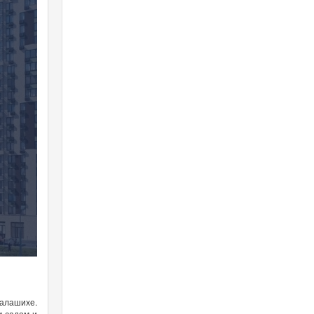
Балашихе.
м садом и