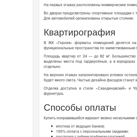
На первых этажах расположены коммерческие помещ
Во дворах предусмотрены спортивные площадки с т
Для автомобилей организованы открытые стоянки.
Квартирография
В ЖК «Героев» форматы помещений делятся на 
функциональные пространства по заимствованным п
Площадь квартир от 24 — до 82 м². Большинство 
выделены места под гардеробные, а в коридорах
отдельно.
На верхних этажах запроектировано угловое остекле
будет много света. Частью дизайна фасадов станут
Отделка доступна в стиле «Скандинавский» и Y
фурнитура.
Способы оплаты
Купить понравившийся вариант можно несколькими 
ипотека от ведущих банков;
100% оплата с персональными скидками;
рассрочка с гибким графиком платежей.