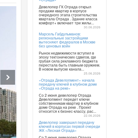
Девелопер ГК Отрада открыл
продажи квартир в корпусе
очередного этапа строительства
квартала Отрада . Здание класса
комфорт+ включает три жилы...
30.06.2026
Марсель Габдульманов:
региональные застройщики
вытесняют федералов в Москве
без ценовых войн
Рынок недвижимости вступил в
эпоху тектонических сдвигов, где
грубая сила рекламного бюджета
перестала быть главным оружием.
В новом выпуске канала...
25.06.2026
«Отрада Девелопмент» начала
передачу ключей в клубном доме
«Отрада на реке»
Со 2 июня девелопер Отрада
Девелопмент передет ключи
собственникам квартир в клубном
доме Отрада на реке . Проект
относится к бизнес-классу, рас...
22.06.2026
Девелопер завершил передачу
ключей в корпусах первой очереди
ЖК «Лесная Отрада»
Со 2 июня девелопер Отрада