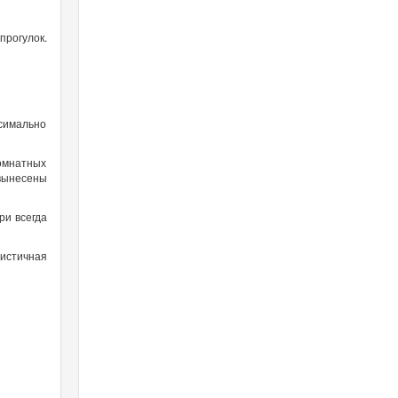
прогулок.
симально
омнатных
вынесены
ри всегда
истичная