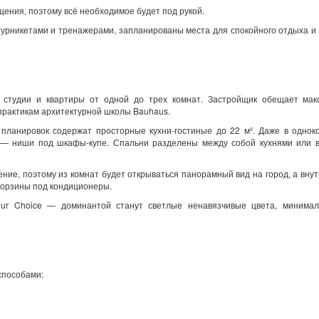
ения, поэтому всё необходимое будет под рукой.
урникетами и тренажерами, запланированы места для спокойного отдыха и 
студии и квартиры от одной до трех комнат. Застройщик обещает мак
рактикам архитектурной школы Bauhaus.
планировок содержат просторные кухни-гостиные до 22 м². Даже в однок
 — ниши под шкафы-купе. Спальни разделены между собой кухнями или 
ние, поэтому из комнат будет открываться панорамный вид на город, а внут
 корзины под кондиционеры.
our Choice — доминантой станут светлые ненавязчивые цвета, минимал
способами: