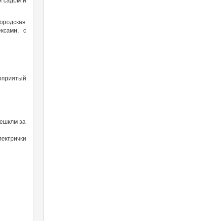
ородская
ксами, с
оприятый
пешклм за
лектрички