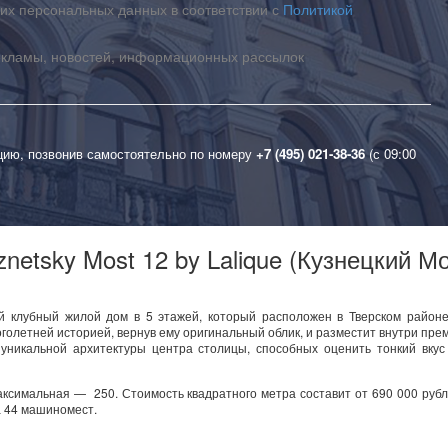
их персональных данных в соответствии с
Политикой
екламы, новостей, информационных рассылок
цию, позвонив самостоятельно по номеру
+7 (495) 021-38-36
(с 09:00
etsky Most 12 by Lalique (Кузнецкий М
й клубный жилой дом в 5 этажей, который расположен в Тверском районе
голетней историей, вернув ему оригинальный облик, и разместит внутри пр
уникальной архитектуры центра столицы, способных оценить тонкий вкус
ксимальная — 250. Стоимость квадратного метра составит от 690 000 рубл
а 44 машиномест.