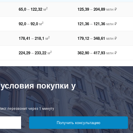
2
65,0
–
122,32
м
125,39
–
204,89
млн ₽
2
92,0
–
92,0
м
121,36
–
121,36
млн ₽
2
178,41
–
218,1
м
179,12
–
348,61
млн ₽
2
224,29
–
233,22
м
362,90
–
417,93
млн ₽
 условия покупки у
лист перезвонит через 1 минуту