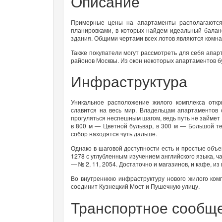
Описание
Примерные цены на апартаменты располагаются
планировками, в которых найдем идеальный балан
здания. Общими чертами всех лотов являются комн
Также покупатели могут рассмотреть для себя апар
районов Москвы. Из окон некоторых апартаментов б
Инфраструктура
Уникальное расположение жилого комплекса откр
славится на весь мир. Владельцам апартаментов 
прогуляться неспешным шагом, ведь путь не займет
в 800 м — Цветной бульвар, в 300 м — Большой те
собор находятся чуть дальше.
Однако в шаговой доступности есть и простые об
1278 с углубленным изучением английского языка, 
— № 2, 11, 2054. Достаточно и магазинов, и кафе, из
Во внутреннюю инфраструктуру нового жилого ком
соединит Кузнецкий Мост и Пушечную улицу.
Транспортное сообщ