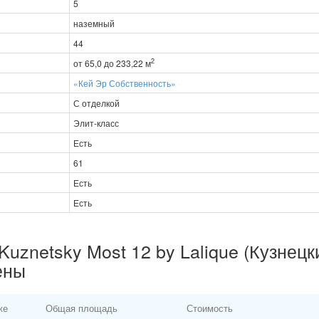
5
наземный
44
2
от 65,0 до 233,22 м
«Кей Эр Собственность»
С отделкой
Элит-класс
Есть
61
Есть
Есть
uznetsky Most 12 by Lalique (Кузнецк
ены
же
Общая площадь
Стоимость