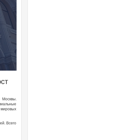
ост
 Москвы.
емиальные
 мировых
ей. Всего