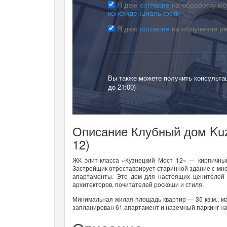
Я даю
согласие
на обработку мо
конфиденциальности
Я даю
согласие
на получение р
Вы также можете получить консульта
до 21:00)
Описание Клубный дом Kuzn
12)
ЖК элит-класса «Кузнецкий Мост 12» — кирпичны
Застройщик отреставрирует старинной здание с мно
апартаменты. Это дом для настоящих ценителей 
архитекторов, почитателей роскоши и стиля.
Минимальная жилая площадь квартир — 35 кв.м., ма
запланирован 61 апартамент и наземный паркинг н