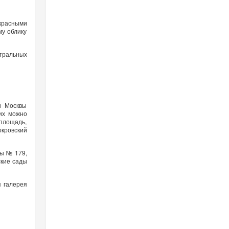
красными
му облику
нтральных
и Москвы
них можно
 площадь,
окровский
лы № 179,
ские сады
я галерея