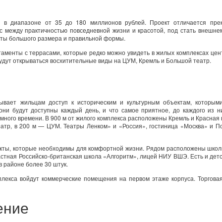
 в диапазоне от 35 до 180 миллионов рублей. Проект отличается пре
с между практичностью повседневной жизни и красотой, под стать внешне
аты большого размера и правильной формы.
таменты с террасами, которые редко можно увидеть в жилых комплексах це
удут открываться восхитительные виды на ЦУМ, Кремль и Большой театр.
ывает жильцам доступ к историческим и культурным объектам, которым
они будут доступны каждый день, и что самое приятное, до каждого из 
 много времени. В 900 м от жилого комплекса расположены Кремль и Красная
атр, в 200 м — ЦУМ. Театры Ленком» и «Россия», гостиница «Москва» и П
ъекты, которые необходимы для комфортной жизни. Рядом расположены шко
частная Российско-британская школа «Алгоритм», лицей НИУ ВШЭ. Есть и дет
 в районе более 30 штук.
плекса войдут коммерческие помещения на первом этаже корпуса. Торгова
ение