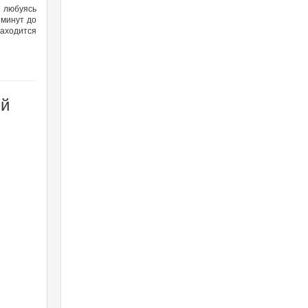
 любуясь
 минут до
аходится
ий