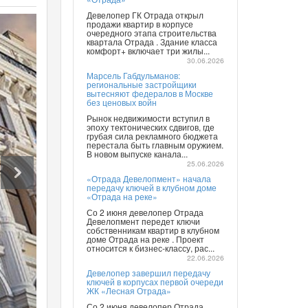
Девелопер ГК Отрада открыл
продажи квартир в корпусе
очередного этапа строительства
квартала Отрада . Здание класса
комфорт+ включает три жилы...
30.06.2026
Марсель Габдульманов:
региональные застройщики
вытесняют федералов в Москве
без ценовых войн
Рынок недвижимости вступил в
эпоху тектонических сдвигов, где
грубая сила рекламного бюджета
перестала быть главным оружием.
В новом выпуске канала...
25.06.2026
«Отрада Девелопмент» начала
передачу ключей в клубном доме
«Отрада на реке»
Со 2 июня девелопер Отрада
Девелопмент передет ключи
собственникам квартир в клубном
доме Отрада на реке . Проект
относится к бизнес-классу, рас...
22.06.2026
Девелопер завершил передачу
ключей в корпусах первой очереди
ЖК «Лесная Отрада»
Со 2 июня девелопер Отрада