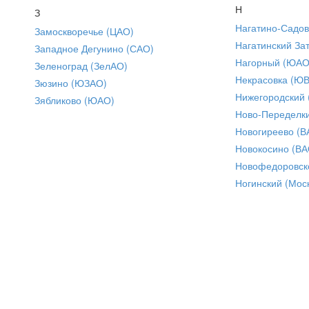
Н
З
Нагатино-Садо
Замоскворечье (ЦАО)
Нагатинский За
Западное Дегунино (САО)
Нагорный (ЮАО
Зеленоград (ЗелАО)
Некрасовка (Ю
Зюзино (ЮЗАО)
Нижегородский
Зябликово (ЮАО)
Ново-Переделки
Новогиреево (В
Новокосино (ВА
Новофедоровск
Ногинский (Моск