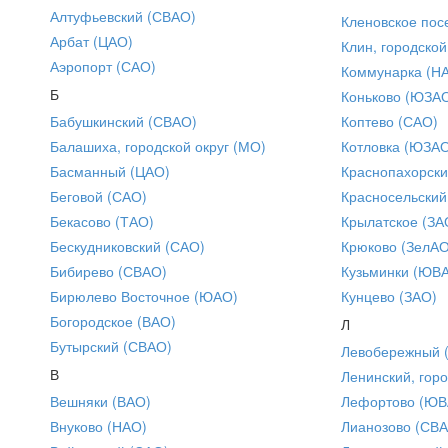
Алтуфьевский (СВАО)
Кленовское пос
Арбат (ЦАО)
Клин, городской
Аэропорт (САО)
Коммунарка (Н
Б
Коньково (ЮЗА
Бабушкинский (СВАО)
Коптево (САО)
Балашиха, городской округ (МО)
Котловка (ЮЗА
Басманный (ЦАО)
Краснопахорски
Беговой (САО)
Красносельский
Бекасово (ТАО)
Крылатское (ЗА
Бескудниковский (САО)
Крюково (ЗелАО
Бибирево (СВАО)
Кузьминки (ЮВ
Бирюлево Восточное (ЮАО)
Кунцево (ЗАО)
Богородское (ВАО)
Л
Бутырский (СВАО)
Левобережный 
В
Ленинский, горо
Вешняки (ВАО)
Лефортово (ЮВ
Внуково (НАО)
Лианозово (СВ