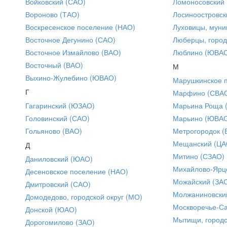
Войковский (САО)
Ломоносовский
Вороново (ТАО)
Лосиноостровск
Воскресенское поселение (НАО)
Луховицы, муни
Восточное Дегунино (САО)
Люберцы, город
Восточное Измайлово (ВАО)
Люблино (ЮВА
Восточный (ВАО)
М
Выхино-Жулебино (ЮВАО)
Марушкинское 
Г
Марфино (СВА
Гагаринский (ЮЗАО)
Марьина Роща 
Головинский (САО)
Марьино (ЮВА
Гольяново (ВАО)
Метрогородок (
Мещанский (ЦА
Д
Митино (СЗАО)
Даниловский (ЮАО)
Михайлово-Ярце
Десеновское поселение (НАО)
Можайский (ЗА
Дмитровский (САО)
Молжаниновски
Домодедово, городской округ (МО)
Москворечье-С
Донской (ЮАО)
Мытищи, городс
Дорогомилово (ЗАО)