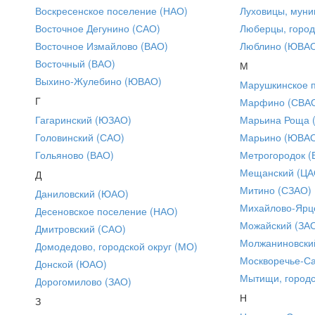
Воскресенское поселение (НАО)
Луховицы, муни
Восточное Дегунино (САО)
Люберцы, город
Восточное Измайлово (ВАО)
Люблино (ЮВА
Восточный (ВАО)
М
Выхино-Жулебино (ЮВАО)
Марушкинское 
Г
Марфино (СВА
Гагаринский (ЮЗАО)
Марьина Роща 
Головинский (САО)
Марьино (ЮВА
Гольяново (ВАО)
Метрогородок (
Мещанский (ЦА
Д
Митино (СЗАО)
Даниловский (ЮАО)
Михайлово-Ярце
Десеновское поселение (НАО)
Можайский (ЗА
Дмитровский (САО)
Молжаниновски
Домодедово, городской округ (МО)
Москворечье-С
Донской (ЮАО)
Мытищи, городс
Дорогомилово (ЗАО)
Н
З