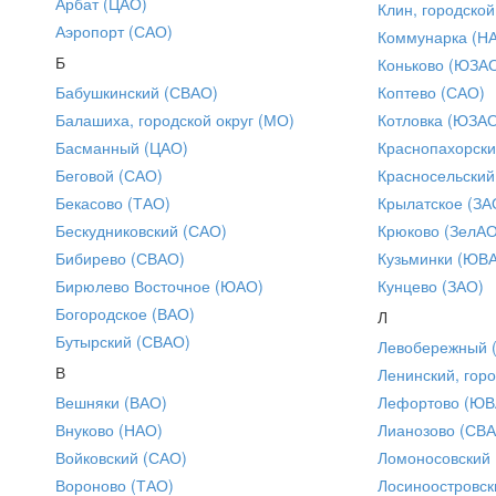
Арбат (ЦАО)
Клин, городской
Аэропорт (САО)
Коммунарка (Н
Б
Коньково (ЮЗА
Бабушкинский (СВАО)
Коптево (САО)
Балашиха, городской округ (МО)
Котловка (ЮЗА
Басманный (ЦАО)
Краснопахорски
Беговой (САО)
Красносельский
Бекасово (ТАО)
Крылатское (ЗА
Бескудниковский (САО)
Крюково (ЗелАО
Бибирево (СВАО)
Кузьминки (ЮВ
Бирюлево Восточное (ЮАО)
Кунцево (ЗАО)
Богородское (ВАО)
Л
Бутырский (СВАО)
Левобережный 
В
Ленинский, горо
Вешняки (ВАО)
Лефортово (ЮВ
Внуково (НАО)
Лианозово (СВ
Войковский (САО)
Ломоносовский
Вороново (ТАО)
Лосиноостровск