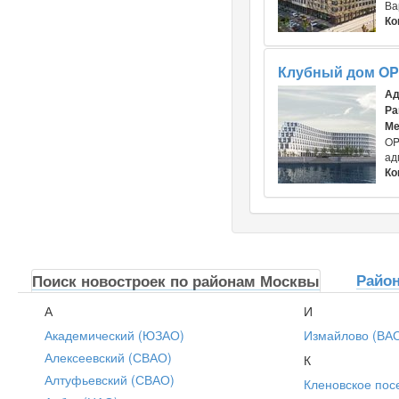
Ва
Ко
Клубный дом OP
Ад
Ра
Ме
OP
ад
Ко
Райо
Поиск новостроек по районам Москвы
А
И
Академический (ЮЗАО)
Измайлово (ВА
Алексеевский (СВАО)
К
Алтуфьевский (СВАО)
Кленовское пос