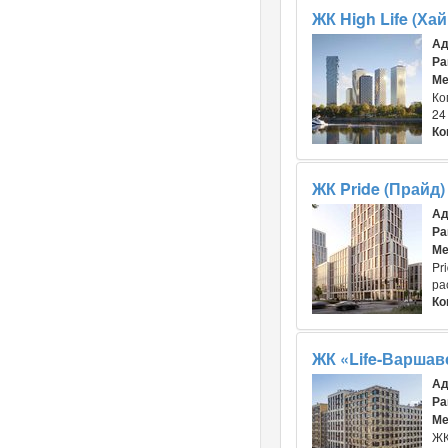
ЖК High Life (Ха
Ад
Ра
Ме
Ко
24
Ко
ЖК Pride (Прайд)
Ад
Ра
Ме
Pr
ра
Ко
ЖК «Life-Варшав
Ад
Ра
Ме
ЖК