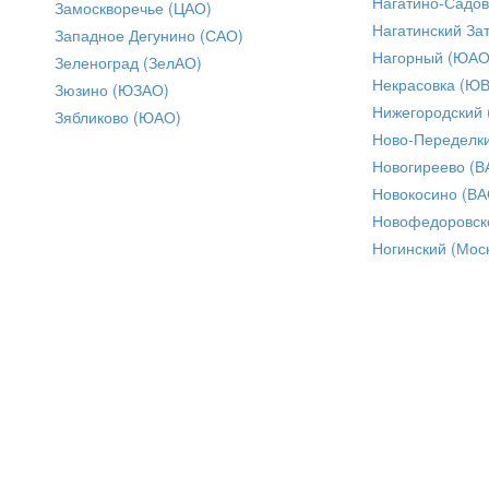
Нагатино-Садо
Замоскворечье (ЦАО)
Нагатинский За
Западное Дегунино (САО)
Нагорный (ЮАО
Зеленоград (ЗелАО)
Некрасовка (Ю
Зюзино (ЮЗАО)
Нижегородский
Зябликово (ЮАО)
Ново-Переделки
Новогиреево (В
Новокосино (ВА
Новофедоровск
Ногинский (Моск