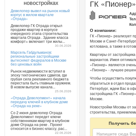
ГК «Пионер»
новостройках
Девелопер вывел на рынок новый
Адр
корпус в жилом квартале
«Отрада»
Тел
Кол
Девелопер ГК Отрада открыл
продажи квартир в корпусе
О компании:
очередного этапа строительства
ГК «Пионер» реализует пр
квартала Отрада . Здание класса
Москве и Санкт-Петербург
комфорт+ включает три жилы...
30.06.2026
котлована, а также в гото
Марсель Габдульманов:
Квартиры от застройщика
региональные застройщики
вариантов. Имея оптималь
вытесняют федералов в Москве
без ценовых войн
«Пионер» являются очень 
«Пионер» - лучшее реше
Рынок недвижимости вступил в
эпоху тектонических сдвигов, где
Чтобы осуществить покуп
грубая сила рекламного бюджета
перестала быть главным оружием.
обратиться в отдел прода
В новом выпуске канала...
Петербург, ждем Вас в оф
25.06.2026
застройщика ГК «Пионер»
«Отрада Девелопмент» начала
Москве.
передачу ключей в клубном доме
«Отрада на реке»
Новостройки Москвы от з
строительства, приемлемы
Со 2 июня девелопер Отрада
Девелопмент передет ключи
собственникам квартир в клубном
Получить бе
доме Отрада на реке . Проект
относится к бизнес-классу, рас...
22.06.2026