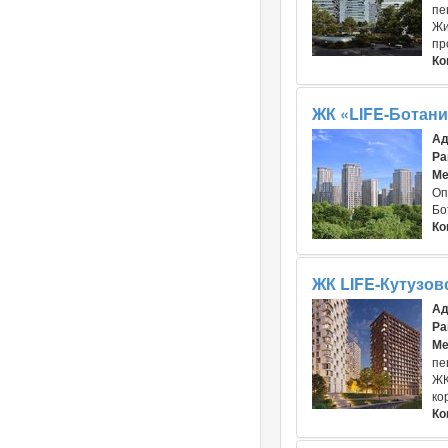
пе
Жи
пр
Ко
ЖК «LIFE-Ботани
Ад
Ра
Ме
Оп
Бо
Ко
ЖК LIFE-Кутузов
Ад
Ра
Ме
пе
ЖК
ко
Ко