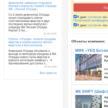
Девелопер завершил передачу
ключей в корпусах первой очереди
ЖК «Лесная Отрада»
Со 2 июня девелопер Отрада
Я даю
согласие
на 
начал передавать ключи
Политикой конфиден
собственникам квартир в двух
последних жилых корпусах I
Я даю
согласие
на 
очереди ЖК Лесная Отрада .
Корпус 5 бы...
22.06.2026
Группа «Отрада» начала продажи
Объекты компании:
квартир в новом корпусе жилого
квартала в Красногорске
МФК «YES Ботан
Компания Отрада объявила о
выходе в свободную продажу в ЖК
Ад
Отрада нового пула квартир в
корпусе категории комфорт+ . К
Ра
бронированию доступны л...
19.06.2026
Но
Все новости
ча
Ко
ЖК SHIFT (Шифт
Ад
Ра
Ме