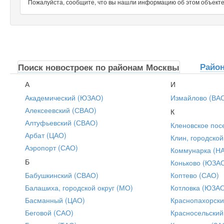
Пожалуйста, сообщите, что вы нашли информацию об этом объекте н
Райо
Поиск новостроек по районам Москвы
А
И
Академический (ЮЗАО)
Измайлово (ВА
Алексеевский (СВАО)
К
Алтуфьевский (СВАО)
Кленовское пос
Арбат (ЦАО)
Клин, городской
Аэропорт (САО)
Коммунарка (Н
Б
Коньково (ЮЗА
Бабушкинский (СВАО)
Коптево (САО)
Балашиха, городской округ (МО)
Котловка (ЮЗА
Басманный (ЦАО)
Краснопахорски
Беговой (САО)
Красносельский