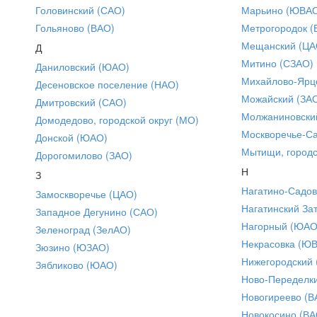
Головинский (САО)
Марьино (ЮВА
Гольяново (ВАО)
Метрогородок (
Мещанский (ЦА
Д
Митино (СЗАО)
Даниловский (ЮАО)
Михайлово-Ярце
Десеновское поселение (НАО)
Можайский (ЗА
Дмитровский (САО)
Молжаниновски
Домодедово, городской округ (МО)
Москворечье-С
Донской (ЮАО)
Мытищи, городс
Дорогомилово (ЗАО)
Н
З
Нагатино-Садо
Замоскворечье (ЦАО)
Нагатинский За
Западное Дегунино (САО)
Нагорный (ЮАО
Зеленоград (ЗелАО)
Некрасовка (Ю
Зюзино (ЮЗАО)
Нижегородский
Зябликово (ЮАО)
Ново-Переделки
Новогиреево (В
Новокосино (ВА