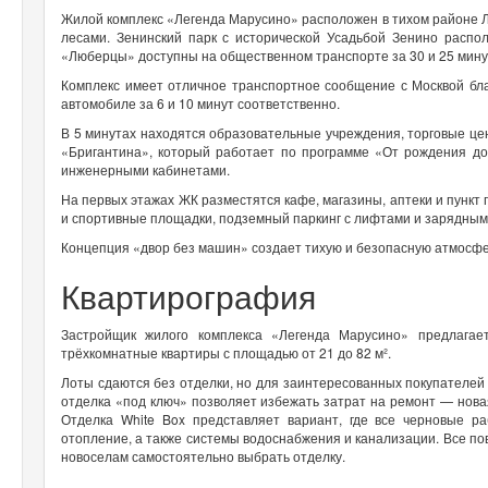
Жилой комплекс «Легенда Марусино» расположен в тихом районе Лю
лесами. Зенинский парк с исторической Усадьбой Зенино распо
«Люберцы» доступны на общественном транспорте за 30 и 25 мину
Комплекс имеет отличное транспортное сообщение с Москвой бла
автомобиле за 6 и 10 минут соответственно.
В 5 минутах находятся образовательные учреждения, торговые це
«Бригантина», который работает по программе «От рождения 
инженерными кабинетами.
На первых этажах ЖК разместятся кафе, магазины, аптеки и пунк
и спортивные площадки, подземный паркинг с лифтами и зарядным
Концепция «двор без машин» создает тихую и безопасную атмосф
Квартирография
Застройщик жилого комплекса «Легенда Марусино» предлагает
трёхкомнатные квартиры с площадью от 21 до 82 м².
Лоты сдаются без отделки, но для заинтересованных покупателей 
отделка «под ключ» позволяет избежать затрат на ремонт — нова
Отделка White Box представляет вариант, где все черновые р
отопление, а также системы водоснабжения и канализации. Все по
новоселам самостоятельно выбрать отделку.