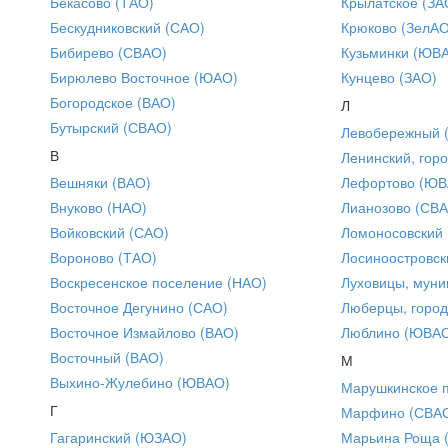
Бекасово (ТАО)
Крылатское (ЗА
Бескудниковский (САО)
Крюково (ЗелАО
Бибирево (СВАО)
Кузьминки (ЮВ
Бирюлево Восточное (ЮАО)
Кунцево (ЗАО)
Богородское (ВАО)
Л
Бутырский (СВАО)
Левобережный 
В
Ленинский, горо
Вешняки (ВАО)
Лефортово (ЮВ
Внуково (НАО)
Лианозово (СВ
Войковский (САО)
Ломоносовский
Вороново (ТАО)
Лосиноостровск
Воскресенское поселение (НАО)
Луховицы, муни
Восточное Дегунино (САО)
Люберцы, город
Восточное Измайлово (ВАО)
Люблино (ЮВА
Восточный (ВАО)
М
Выхино-Жулебино (ЮВАО)
Марушкинское 
Г
Марфино (СВА
Гагаринский (ЮЗАО)
Марьина Роща 