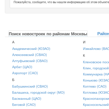
Пожалуйста, сообщите, что вы нашли информацию об этом объекте н
Райо
Поиск новостроек по районам Москвы
А
И
Академический (ЮЗАО)
Измайлово (ВА
Алексеевский (СВАО)
К
Алтуфьевский (СВАО)
Кленовское пос
Арбат (ЦАО)
Клин, городской
Аэропорт (САО)
Коммунарка (Н
Б
Коньково (ЮЗА
Бабушкинский (СВАО)
Коптево (САО)
Балашиха, городской округ (МО)
Котловка (ЮЗА
Басманный (ЦАО)
Краснопахорски
Беговой (САО)
Красносельский