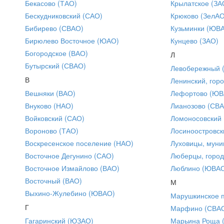
Бекасово (ТАО)
Крылатское (ЗА
Бескудниковский (САО)
Крюково (ЗелАО
Бибирево (СВАО)
Кузьминки (ЮВ
Бирюлево Восточное (ЮАО)
Кунцево (ЗАО)
Богородское (ВАО)
Л
Бутырский (СВАО)
Левобережный 
В
Ленинский, горо
Вешняки (ВАО)
Лефортово (ЮВ
Внуково (НАО)
Лианозово (СВ
Войковский (САО)
Ломоносовский
Вороново (ТАО)
Лосиноостровск
Воскресенское поселение (НАО)
Луховицы, муни
Восточное Дегунино (САО)
Люберцы, город
Восточное Измайлово (ВАО)
Люблино (ЮВА
Восточный (ВАО)
М
Выхино-Жулебино (ЮВАО)
Марушкинское 
Г
Марфино (СВА
Гагаринский (ЮЗАО)
Марьина Роща 