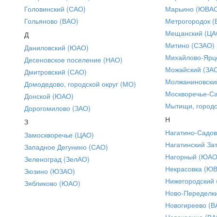
Головинский (САО)
Марьино (ЮВА
Гольяново (ВАО)
Метрогородок (
Мещанский (ЦА
Д
Митино (СЗАО)
Даниловский (ЮАО)
Михайлово-Ярце
Десеновское поселение (НАО)
Можайский (ЗА
Дмитровский (САО)
Молжаниновски
Домодедово, городской округ (МО)
Москворечье-С
Донской (ЮАО)
Мытищи, городс
Дорогомилово (ЗАО)
Н
З
Нагатино-Садо
Замоскворечье (ЦАО)
Нагатинский За
Западное Дегунино (САО)
Нагорный (ЮАО
Зеленоград (ЗелАО)
Некрасовка (Ю
Зюзино (ЮЗАО)
Нижегородский
Зябликово (ЮАО)
Ново-Переделки
Новогиреево (В
Новокосино (ВА