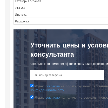
Категория объекта
214 ФЗ
Ипотека
Рассрочка
Уточнить цены и услов
консультанта
Оставьте свой номер телефона и специалист перезвони
Я даю
согласие
на обработку моих персональ
конфиденциальности
Я даю
согласие
на получение рекламы, ново