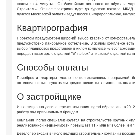
шагом за 4 минуты. От ближайших остановок автобусы и ма
Строитель». От нее электрички идут до Курского вокзала. МКАД
пунктов Московской области ведут шоссе Симферопольское, Калужс
Квартирография
Проектом предусмотрен широкий выбор квартир от комфортабельн
предусмотрено панорамное остекление. В жилом комплексе ест
выбор планировок представлен в жилом комплексе «Лесопарковый» 
передает квартиры с отделкой "White box" и чистовой отделкой на в
Способы оплаты
Приобрести квартиры можно воспользовавшись программой бе
потенциальным покупателям предоставляется возможность оплатит
О застройщике
Инвестиционно-девелоперская компания Ingrad образована в 2012
работу под оригинальным брендом.
Компания Ingrad специализируется на строительстве крупных ж
реализованной недвижимости превышает 11,7 млн м² в более чем 1
Девелопер входит в число ведущих строительных компаний российс