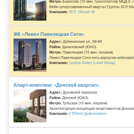
Метро:
Борисово (10 мин. транспортом) МЦД-2 «
Вейв суперсовременный квартал Группы ЛСР близ
Компания:
ЛСР. Объект-М
ЖК «Левел Павелецкая Сити»
Адрес:
Дубининская ул., 59-69
Район:
Даниловский (ЮАО)
Метро:
Павелецкая (15 мин. пешком)
Левел Павелецкая Сити пять корпусов-небоскреб
Компания:
Группа Левел (Level Group)
Апарт-комплекс «Донской квартал»
Адрес:
Духовской переулок
Район:
Донской (ЮАО)
Метро:
Тульская (10 мин. пешком)
Архитектурную концепцию апартаментов Донской 
Компания:
СТРАНА Девелопмент