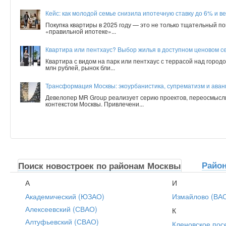
Кейс: как молодой семье снизила ипотечную ставку до 6% и ве
Покупка квартиры в 2025 году — это не только тщательный по
«правильной ипотеке»...
Квартира или пентхаус? Выбор жилья в доступном ценовом с
Квартира с видом на парк или пентхаус с террасой над город
млн рублей, рынок бли...
Трансформация Москвы: экоурбанистика, супрематизм и аванг
Девелопер MR Group реализует серию проектов, переосмысл
контекстом Москвы. Привлечени...
Райо
Поиск новостроек по районам Москвы
А
И
Академический (ЮЗАО)
Измайлово (ВА
Алексеевский (СВАО)
К
Алтуфьевский (СВАО)
Кленовское пос