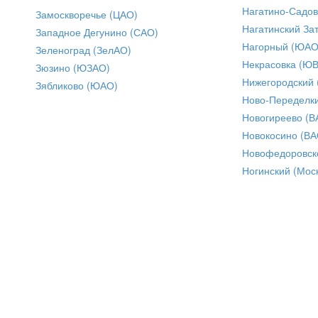
Нагатино-Садо
Замоскворечье (ЦАО)
Нагатинский За
Западное Дегунино (САО)
Нагорный (ЮАО
Зеленоград (ЗелАО)
Некрасовка (Ю
Зюзино (ЮЗАО)
Нижегородский
Зябликово (ЮАО)
Ново-Переделки
Новогиреево (В
Новокосино (ВА
Новофедоровск
Ногинский (Моск