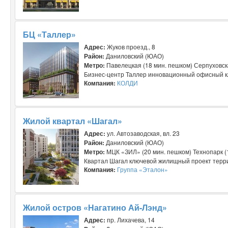
БЦ «Таллер»
Адрес:
Жуков проезд., 8
Район:
Даниловский (ЮАО)
Метро:
Павелецкая (18 мин. пешком) Серпуховск
Бизнес-центр Таллер инновационный офисный кл
Компания:
КОЛДИ
Жилой квартал «Шагал»
Адрес:
ул. Автозаводская, вл. 23
Район:
Даниловский (ЮАО)
Метро:
МЦК «ЗИЛ» (20 мин. пешком) Технопарк (
Квартал Шагал ключевой жилищный проект терри
Компания:
Группа «Эталон»
Жилой остров «Нагатино Ай-Лэнд»
Адрес:
пр. Лихачева, 14