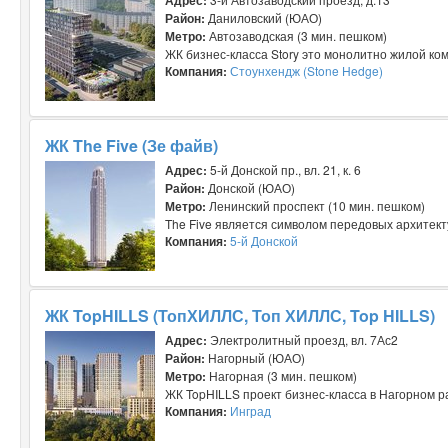
Район:
Даниловский (ЮАО)
Метро:
Автозаводская (3 мин. пешком)
ЖК бизнес-класса Story это монолитно жилой ком
Компания:
Стоунхендж (Stone Hedge)
ЖК The Five (Зе файв)
Адрес:
5-й Донской пр., вл. 21, к. 6
Район:
Донской (ЮАО)
Метро:
Ленинский проспект (10 мин. пешком)
The Five является символом передовых архитект
Компания:
5-й Донской
ЖК TopHILLS (ТопХИЛЛС, Топ ХИЛЛС, Top HILLS)
Адрес:
Электролитный проезд, вл. 7Ас2
Район:
Нагорный (ЮАО)
Метро:
Нагорная (3 мин. пешком)
ЖК TopHILLS проект бизнес-класса в Нагорном ра
Компания:
Инград