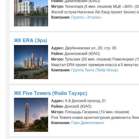
Район:
Даниловский (ЮАО)
Метро:
Технопарк (5 мин. пешком) МЦК «ЗИЛ» (2
Жилой остров Нагатино Ай-Лэнд проект бизнес-кл
Компания:
Группа «Эталон»
ЖК ERA (Эра)
Адрес:
Дербеневская ул., 20, стр. 35
Район:
Даниловский (ЮАО)
Метро:
Тульская (20 мин. пешком) Павелецкая (1
Квартал ERA проект премиум-класса в 5 минутах 
Компания:
Группа Текта (Tekta Group)
ЖК Five Towers (Файв Тауэрс)
Адрес:
5-й Донской проезд, 21
Район:
Донской (ЮАО)
Метро:
Площадь Гагарина (10 мин. пешком)
Five Towers новая архитектурная доминанта Лени
Компания:
Горн Девелопмент