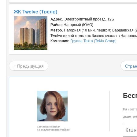
ЖК Twelve (Твелв)
Адрес:
Электролитный проезд, 12Б
Район:
Нагорный (ЮАО)
Метро:
Нагорная (10 мин. пешком) Варшавская (
Twelve жилой комплекс бизнес-класса в Нагорном 
Компания:
Группа Текта (Tekta Group)
« Предыдущая
Стран
Бес
Вы можете 
своего тел
Светлана Янковская
Консультант по новостройкам