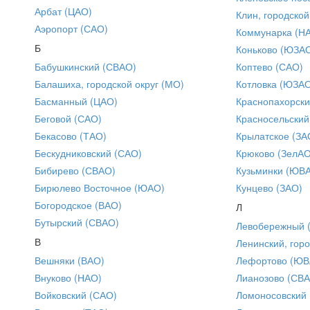
Арбат (ЦАО)
Клин, городской
Аэропорт (САО)
Коммунарка (Н
Б
Коньково (ЮЗА
Бабушкинский (СВАО)
Коптево (САО)
Балашиха, городской округ (МО)
Котловка (ЮЗА
Басманный (ЦАО)
Краснопахорски
Беговой (САО)
Красносельский
Бекасово (ТАО)
Крылатское (ЗА
Бескудниковский (САО)
Крюково (ЗелАО
Бибирево (СВАО)
Кузьминки (ЮВ
Бирюлево Восточное (ЮАО)
Кунцево (ЗАО)
Богородское (ВАО)
Л
Бутырский (СВАО)
Левобережный 
В
Ленинский, горо
Вешняки (ВАО)
Лефортово (ЮВ
Внуково (НАО)
Лианозово (СВ
Войковский (САО)
Ломоносовский