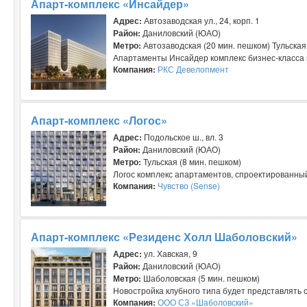
Апарт-комплекс «Инсайдер»
Адрес:
Автозаводская ул., 24, корп. 1
Район:
Даниловский (ЮАО)
Метро:
Автозаводская (20 мин. пешком) Тульская
Апартаменты Инсайдер комплекс бизнес-класса н
Компания:
РКС Девелопмент
Апарт-комплекс «Логос»
Адрес:
Подольское ш., вл. 3
Район:
Даниловский (ЮАО)
Метро:
Тульская (8 мин. пешком)
Логос комплекс апартаментов, спроектированный
Компания:
Чувство (Sense)
Апарт-комплекс «Резиденс Холл Шаболовский»
Адрес:
ул. Хавская, 9
Район:
Даниловский (ЮАО)
Метро:
Шаболовская (5 мин. пешком)
Новостройка клубного типа будет представлять с
Компания:
ООО СЗ «Шаболовский»