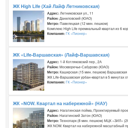
ЖК High Life (Хай Лайф Летниковская)
Адрес:
Летниковская ул., 11
Район:
Даниловский (ЮАО)
Метро:
Павелецкая (12 мин. пешком)
Комплекс High Life премиальный квартал из 6 ко
Компания:
ГК «Пионер»
ЖК «Life-Варшавская» (Лайф-Варшавская)
Адрес:
1-й Котляковский пер., 2А
Район:
Москворечье-Сабурово (ЮАО)
Метро:
Каширская (15 мин. пешком) Варшавская 
ЖК Life-Варшавская урбан-квартал в 5 минутах от
Компания:
ГК «Пионер»
ЖК «NOW. Квартал на набережной» (НАУ)
Адрес:
Нагатинская пойма, Проектируемый прое
Район:
Нагатинский Затон (ЮАО)
Метро:
Технопарк (8 мин. пешком) МЦК «ЗИЛ» (2
ЖК NOW. Квартал на набережной масштабный про