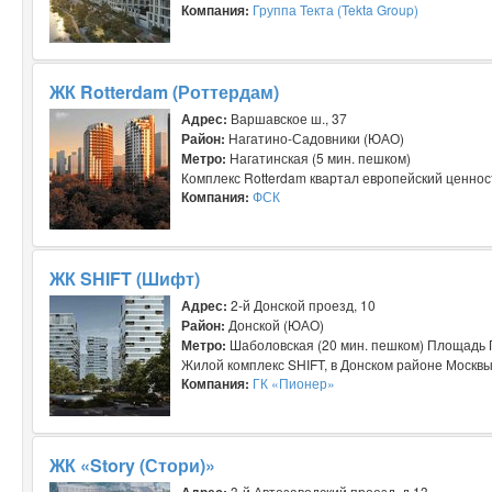
Компания:
Группа Текта (Tekta Group)
ЖК Rotterdam (Роттердам)
Адрес:
Варшавское ш., 37
Район:
Нагатино-Садовники (ЮАО)
Метро:
Нагатинская (5 мин. пешком)
Комплекс Rotterdam квартал европейский ценност
Компания:
ФСК
ЖК SHIFT (Шифт)
Адрес:
2-й Донской проезд, 10
Район:
Донской (ЮАО)
Метро:
Шаболовская (20 мин. пешком) Площадь Г
Жилой комплекс SHIFT, в Донском районе Москвы
Компания:
ГК «Пионер»
ЖК «Story (Стори)»
Адрес:
3-й Автозаводский проезд, д.13