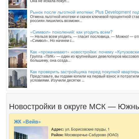
Она не искала покуп...
Рынок после льготной ипотеки: Plus Development под
Отмена льготной ипотеки и скачок ключевой процентной ста
россиян лишились возможн...
«Символ» поколений: как угодить всем?
— Нельзя всем угодить, — гласит пословица. — Можно! — о
«Символ». Но начнем с...
Как «прокачивают» новостройки: почему «Кутузовск
Группа «ПИК» — один из крупнейших девелоперов массового 
большему, она созда...
Как проверить застройщика перед покупкой квартиры
Представьте, вы годами копили на первый взнос и потратили
условиями. Изучили десятки ...
Новостройки в округе МСК — Южны
ЖК «Вейв»
Адрес:
ул. Борисовские пруды, 1
Район:
Москворечье-Сабурово (ЮАО)