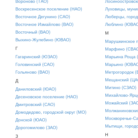
Вороново (ТАО)
Лосиноостровск
Воскресенское поселение (НАО)
Луховицы, муни
Восточное Дегунино (САО)
Люберцы, город
Восточное Измайлово (ВАО)
Люблино (ЮВА
Восточный (ВАО)
М
Выхино-Жулебино (ЮВАО)
Марушкинское 
Г
Марфино (СВА
Гагаринский (ЮЗАО)
Марьина Роща 
Головинский (САО)
Марьино (ЮВА
Гольяново (ВАО)
Метрогородок (
Мещанский (ЦА
Д
Митино (СЗАО)
Даниловский (ЮАО)
Михайлово-Ярце
Десеновское поселение (НАО)
Можайский (ЗА
Дмитровский (САО)
Молжаниновски
Домодедово, городской округ (МО)
Москворечье-С
Донской (ЮАО)
Мытищи, городс
Дорогомилово (ЗАО)
Н
З