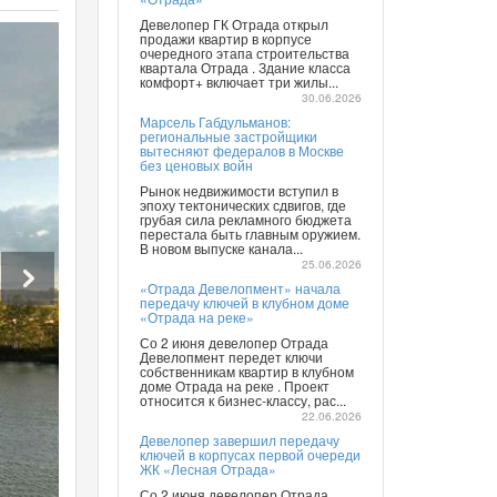
Девелопер ГК Отрада открыл
продажи квартир в корпусе
очередного этапа строительства
квартала Отрада . Здание класса
комфорт+ включает три жилы...
30.06.2026
Марсель Габдульманов:
региональные застройщики
вытесняют федералов в Москве
без ценовых войн
Рынок недвижимости вступил в
эпоху тектонических сдвигов, где
грубая сила рекламного бюджета
перестала быть главным оружием.
В новом выпуске канала...
25.06.2026
«Отрада Девелопмент» начала
передачу ключей в клубном доме
«Отрада на реке»
Со 2 июня девелопер Отрада
Девелопмент передет ключи
собственникам квартир в клубном
доме Отрада на реке . Проект
относится к бизнес-классу, рас...
22.06.2026
Девелопер завершил передачу
ключей в корпусах первой очереди
ЖК «Лесная Отрада»
Со 2 июня девелопер Отрада