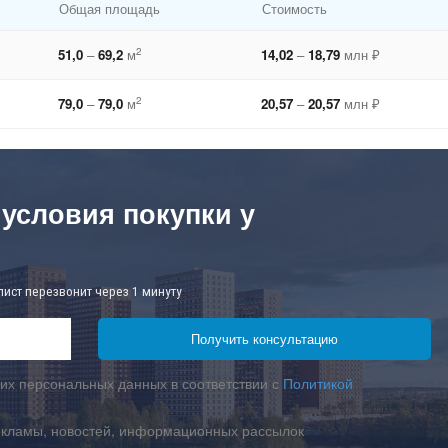
Общая площадь
Стоимость
2
51,0
–
69,2
м
14,02
–
18,79
млн ₽
2
79,0
–
79,0
м
20,57
–
20,57
млн ₽
 условия покупки у
лист перезвонит через 1 минуту
их персональных данных в соответствии с
Политикой
екламы, новостей, информационных рассылок