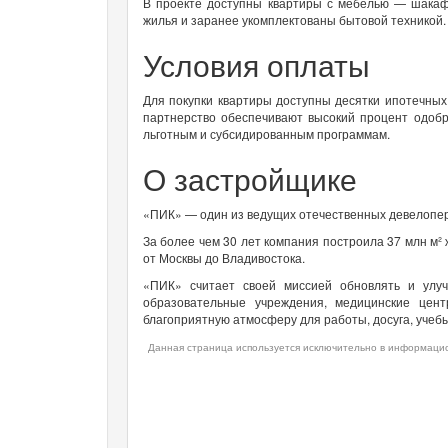
В проекте доступны квартиры с мебелью — шакаф
жилья и заранее укомплектованы бытовой техникой.
Условия оплаты
Для покупки квартиры доступны десятки ипотечны
партнерство обеспечивают высокий процент одобр
льготным и субсидированным программам.
О застройщике
«ПИК» — один из ведущих отечественных девелоперо
За более чем 30 лет компания построила 37 млн м²
от Москвы до Владивостока.
«ПИК» считает своей миссией обновлять и улуч
образовательные учреждения, медицинские цен
благоприятную атмосферу для работы, досуга, учебы
Данная страница используется исключительно в информацио