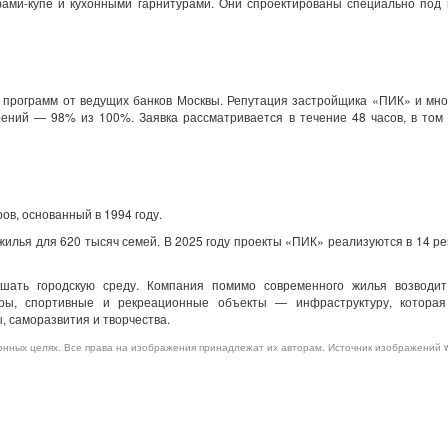
ами-купе и кухонными гарнитурами. Они спроектированы специально под 
х программ от ведущих банков Москвы. Репутация застройщика «ПИК» и мн
ений — 98% из 100%. Заявка рассматривается в течение 48 часов, в том
в, основанный в 1994 году.
 жилья для 620 тысяч семей. В 2025 году проекты «ПИК» реализуются в 14 р
шать городскую среду. Компания помимо современного жилья возводит
тры, спортивные и рекреационные объекты — инфраструктуру, которая
, саморазвития и творчества.
нных целях. Все права на изображения принадлежат их авторам. Источник изображений ww