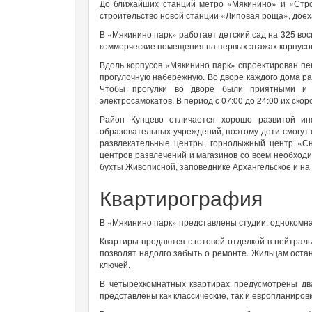
До ближайших станций метро «Мякинино» и «Строг
строительство новой станции «Липовая роща», доеха
В «Мякинино парк» работает детский сад на 325 вос
коммерческие помещения на первых этажах корпусо
Вдоль корпусов «Мякинино парк» спроектирован пе
прогулочную набережную. Во дворе каждого дома ра
Чтобы прогулки во дворе были приятными и 
электросамокатов. В период с 07:00 до 24:00 их скор
Район Кунцево отличается хорошо развитой ин
образовательных учреждений, поэтому дети смогут 
развлекательные центры, горнолыжный центр «Сн
центров развлечений и магазинов со всем необходи
бухты Живописной, заповеднике Архангельское и на
Квартирография
В «Мякинино парк» представлены студии, однокомна
Квартиры продаются с готовой отделкой в нейтрал
позволят надолго забыть о ремонте. Жильцам оста
ключей.
В четырехкомнатных квартирах предусмотрены дв
представлены как классические, так и европланировк