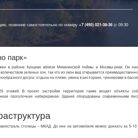
цию, позвонив самостоятельно по номеру
+7 (495) 021-38-36
(с 09:30
о парк»
жен в районе Кунцево вблизи Мякининской поймы и Москвы-реки. Он нах
 количеством зеленых зон, так что из окон вид открывается преимущественно
нообразного досуга: отдыха на пляже, ужина в ресторане, тренировки в бассе
.
5 этажей. В проект застройки территории также входят объекты соб
енная прогулочная наберержная. Здания оборудованы современными бе
раструктура
омагистраль столицы – МКАД. До нее на автомобиле можно доехать за 5-10