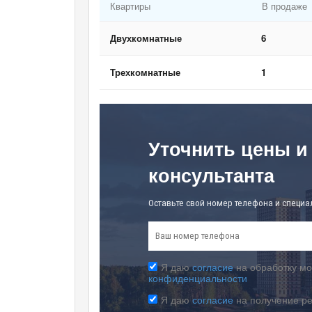
Квартиры
В продаже
Двухкомнатные
6
Трехкомнатные
1
Уточнить цены и
консультанта
Оставьте свой номер телефона и специа
Я даю
согласие
на обработку мо
конфиденциальности
Я даю
согласие
на получение р