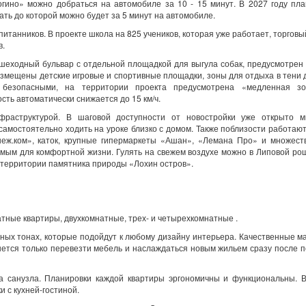
ино» можно добраться на автомобиле за 10 - 15 минут. В 2027 году пла
ть до которой можно будет за 5 минут на автомобиле.
питанников. В проекте школа на 825 учеников, которая уже работает, торговы
в.
шеходный бульвар с отдельной площадкой для выгула собак, предусмотрен
змещены детские игровые и спортивные площадки, зоны для отдыха в тени 
безопасными, на территории проекта предусмотрена «медленная з
ость автоматически снижается до 15 км/ч.
фраструктурой. В шаговой доступности от новостройки уже открыто м
самостоятельно ходить на уроке близко с домом. Также поблизости работают
еж.ком», каток, крупные гипермаркеты «Ашан», «Лемана Про» и множеств
мым для комфортной жизни. Гулять на свежем воздухе можно в Липовой рощ
 территории памятника природы «Лохин остров».
тные квартиры, двухкомнатные, трех- и четырехкомнатные .
ьных тонах, которые подойдут к любому дизайну интерьера. Качественные 
нется только перевезти мебель и наслаждаться новым жильем сразу после 
а санузла. Планировки каждой квартиры эргономичны и функциональны. В
и с кухней-гостиной.