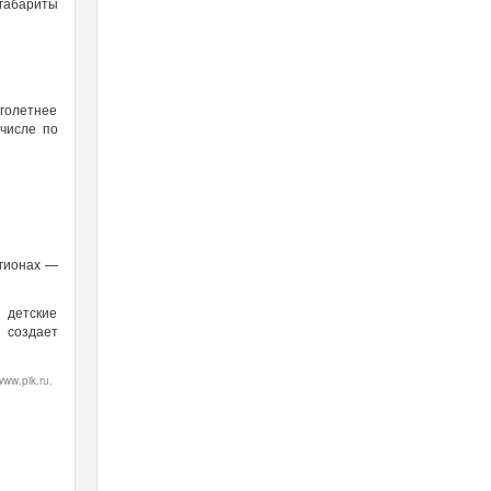
габариты
оголетнее
 числе по
егионах —
 детские
 создает
w.pik.ru.