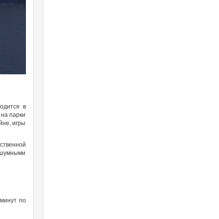
одится в
 на парки
йне, игры
ственной
сшумными
 минут по