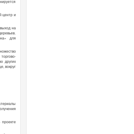
нируется
й центр и
 выход на
деревьев.
она» для
ножество
 торгово-
о других
е, вокруг
материалы
получения
 проекте