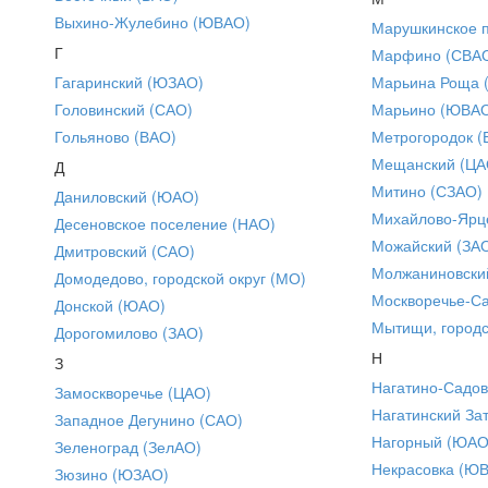
Выхино-Жулебино (ЮВАО)
Марушкинское 
Г
Марфино (СВА
Гагаринский (ЮЗАО)
Марьина Роща 
Головинский (САО)
Марьино (ЮВА
Гольяново (ВАО)
Метрогородок (
Мещанский (ЦА
Д
Митино (СЗАО)
Даниловский (ЮАО)
Михайлово-Ярце
Десеновское поселение (НАО)
Можайский (ЗА
Дмитровский (САО)
Молжаниновски
Домодедово, городской округ (МО)
Москворечье-С
Донской (ЮАО)
Мытищи, городс
Дорогомилово (ЗАО)
Н
З
Нагатино-Садо
Замоскворечье (ЦАО)
Нагатинский За
Западное Дегунино (САО)
Нагорный (ЮАО
Зеленоград (ЗелАО)
Некрасовка (Ю
Зюзино (ЮЗАО)