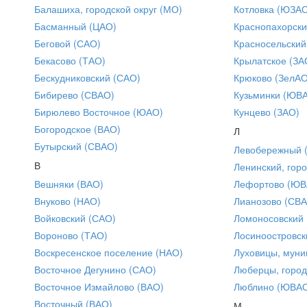
Балашиха, городской округ (МО)
Котловка (ЮЗА
Басманный (ЦАО)
Краснопахорски
Беговой (САО)
Красносельский
Бекасово (ТАО)
Крылатское (ЗА
Бескудниковский (САО)
Крюково (ЗелАО
Бибирево (СВАО)
Кузьминки (ЮВ
Бирюлево Восточное (ЮАО)
Кунцево (ЗАО)
Богородское (ВАО)
Л
Бутырский (СВАО)
Левобережный 
В
Ленинский, горо
Вешняки (ВАО)
Лефортово (ЮВ
Внуково (НАО)
Лианозово (СВ
Войковский (САО)
Ломоносовский
Вороново (ТАО)
Лосиноостровск
Воскресенское поселение (НАО)
Луховицы, муни
Восточное Дегунино (САО)
Люберцы, город
Восточное Измайлово (ВАО)
Люблино (ЮВА
Восточный (ВАО)
М