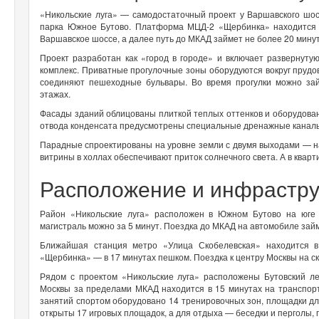
«Никольские луга» — самодостаточный проект у Варшавского шос
парка Южное Бутово. Платформа МЦД-2 «Щербинка» находится 
Варшавское шоссе, а далее путь до МКАД займет не более 20 мину
Проект разработан как «город в городе» и включает развернутую
комплекс. Приватные прогулочные зоны оборудуются вокруг прудо
соединяют пешеходные бульвары. Во время прогулки можно зай
этажах.
Фасады зданий облицованы плиткой теплых оттенков и оборудова
отвода конденсата предусмотрены специальные дренажные кана
Парадные спроектированы на уровне земли с двумя выходами — н
витрины в холлах обеспечивают приток солнечного света. А в квар
Расположение и инфрастру
Район «Никольские луга» расположен в Южном Бутово на юге 
магистраль можно за 5 минут. Поездка до МКАД на автомобиле займе
Ближайшая станция метро «Улица Скобелевская» находится 
«Щербинка» — в 17 минутах пешком. Поездка к центру Москвы на ск
Рядом с проектом «Никольские луга» расположены Бутовский 
Москвы за пределами МКАД находится в 15 минутах на транспорт
занятий спортом оборудовано 14 тренировочных зон, площадки для
открыты 17 игровых площадок, а для отдыха — беседки и перголы, 