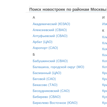
Поиск новостроек по районам Москвы
А
И
Академический (ЮЗАО)
Из
Алексеевский (СВАО)
К
Алтуфьевский (СВАО)
Кл
Арбат (ЦАО)
Кл
Аэропорт (САО)
Ко
Б
Ко
Бабушкинский (СВАО)
Ко
Балашиха, городской округ (МО)
Ко
Басманный (ЦАО)
Кр
Беговой (САО)
Кр
Бекасово (ТАО)
Кр
Бескудниковский (САО)
Кр
Бибирево (СВАО)
Ку
Бирюлево Восточное (ЮАО)
Ку