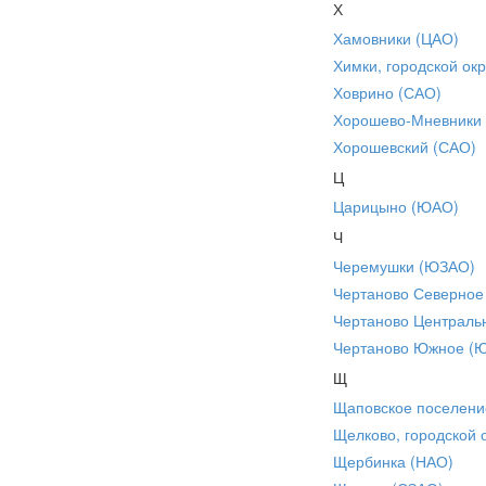
Х
Хамовники (ЦАО)
Химки, городской окр
Ховрино (САО)
Хорошево-Мневники
Хорошевский (САО)
Ц
Царицыно (ЮАО)
Ч
Черемушки (ЮЗАО)
Чертаново Северное
Чертаново Централь
Чертаново Южное (
Щ
Щаповское поселени
Щелково, городской 
Щербинка (НАО)