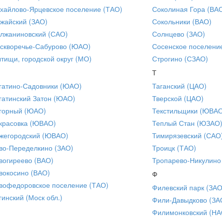
хайлово-Ярцевское поселение (ТАО)
Соколиная Гора (ВА
жайский (ЗАО)
Сокольники (ВАО)
лжаниновский (САО)
Солнцево (ЗАО)
скворечье-Сабурово (ЮАО)
Сосенское поселени
тищи, городской округ (МО)
Строгино (СЗАО)
Т
гатино-Садовники (ЮАО)
Таганский (ЦАО)
гатинский Затон (ЮАО)
Тверской (ЦАО)
горный (ЮАО)
Текстильщики (ЮВА
красовка (ЮВАО)
Теплый Стан (ЮЗАО
жегородский (ЮВАО)
Тимирязевский (САО
во-Переделкино (ЗАО)
Троицк (ТАО)
вогиреево (ВАО)
Тропарево-Никулино
вокосино (ВАО)
Ф
вофедоровское поселение (ТАО)
Филевский парк (ЗАО
гинский (Моск обл.)
Фили-Давыдково (ЗА
Филимонковский (НА