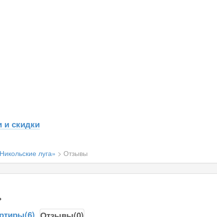
 и скидки
Никольские луга»
>
Отзывы
»
ртиры(6)
Отзывы(0)