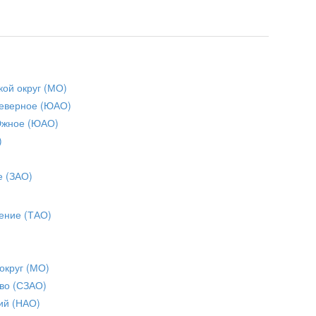
кой округ (МО)
еверное (ЮАО)
Южное (ЮАО)
)
е (ЗАО)
ение (ТАО)
округ (МО)
во (СЗАО)
ий (НАО)