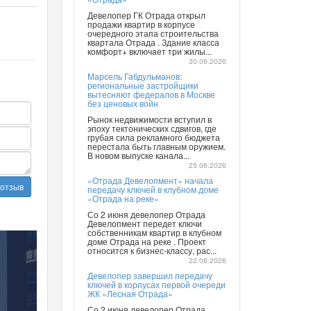
Девелопер ГК Отрада открыл
продажи квартир в корпусе
очередного этапа строительства
квартала Отрада . Здание класса
комфорт+ включает три жилы...
30.06.2026
Марсель Габдульманов:
региональные застройщики
вытесняют федералов в Москве
без ценовых войн
Рынок недвижимости вступил в
эпоху тектонических сдвигов, где
грубая сила рекламного бюджета
перестала быть главным оружием.
В новом выпуске канала...
25.06.2026
«Отрада Девелопмент» начала
 отзыв
передачу ключей в клубном доме
«Отрада на реке»
Со 2 июня девелопер Отрада
Девелопмент передет ключи
собственникам квартир в клубном
доме Отрада на реке . Проект
относится к бизнес-классу, рас...
22.06.2026
Девелопер завершил передачу
ключей в корпусах первой очереди
ЖК «Лесная Отрада»
Со 2 июня девелопер Отрада