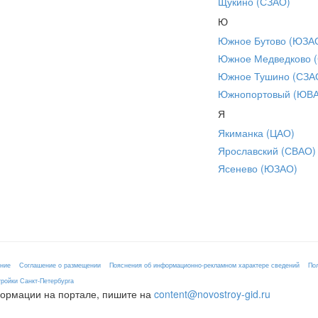
Щукино (СЗАО)
Ю
Южное Бутово (ЮЗА
Южное Медведково 
Южное Тушино (СЗА
Южнопортовый (ЮВ
Я
Якиманка (ЦАО)
Ярославский (СВАО)
Ясенево (ЮЗАО)
ение
Соглашение о размещении
Пояснения об информационно-рекламном характере сведений
По
ройки Санкт-Петербурга
формации на портале, пишите на
content@novostroy-gid.ru