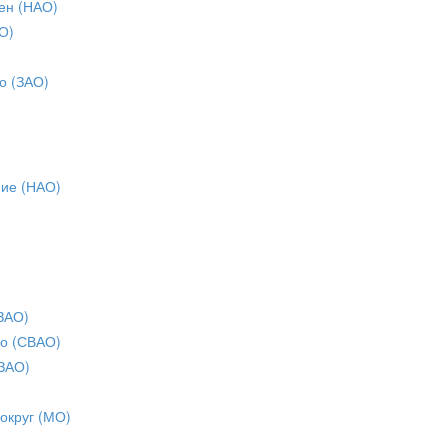
ен (НАО)
О)
о (ЗАО)
ние (НАО)
ЗАО)
о (СВАО)
ЗАО)
 округ (МО)