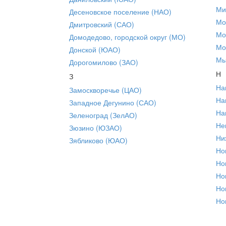
Ми
Десеновское поселение (НАО)
Мо
Дмитровский (САО)
Мо
Домодедово, городской округ (МО)
Мо
Донской (ЮАО)
Мы
Дорогомилово (ЗАО)
Н
З
На
Замоскворечье (ЦАО)
На
Западное Дегунино (САО)
На
Зеленоград (ЗелАО)
Не
Зюзино (ЮЗАО)
Ни
Зябликово (ЮАО)
Но
Но
Но
Но
Но