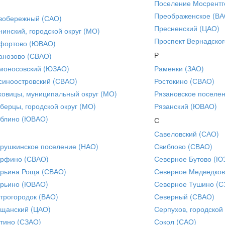
Поселение Мосрентг
Преображенское (ВА
вобережный (САО)
Пресненский (ЦАО)
нинский, городской округ (МО)
Проспект Вернадског
фортово (ЮВАО)
Р
анозово (СВАО)
моносовский (ЮЗАО)
Раменки (ЗАО)
синоостровский (СВАО)
Ростокино (СВАО)
ховицы, муниципальный округ (МО)
Рязановское поселе
берцы, городской округ (МО)
Рязанский (ЮВАО)
блино (ЮВАО)
С
Савеловский (САО)
рушкинское поселение (НАО)
Свиблово (СВАО)
рфино (СВАО)
Северное Бутово (Ю
рьина Роща (СВАО)
Северное Медведков
рьино (ЮВАО)
Северное Тушино (С
трогородок (ВАО)
Северный (СВАО)
щанский (ЦАО)
Серпухов, городской
тино (СЗАО)
Сокол (САО)