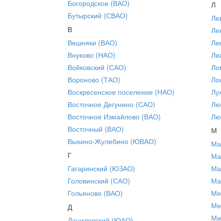
Богородское (ВАО)
Л
Бутырский (СВАО)
Ле
В
Ле
Вешняки (ВАО)
Ле
Внуково (НАО)
Ли
Войковский (САО)
Ло
Вороново (ТАО)
Ло
Воскресенское поселение (НАО)
Лу
Восточное Дегунино (САО)
Лю
Восточное Измайлово (ВАО)
Лю
Восточный (ВАО)
М
Выхино-Жулебино (ЮВАО)
Ма
Г
Ма
Гагаринский (ЮЗАО)
Ма
Головинский (САО)
Ма
Гольяново (ВАО)
Ме
Ме
Д
Ми
Даниловский (ЮАО)