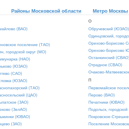
Районы Московской области
Метро Москвы
О
майлово (ВАО)
Обручевский (ЮЗАО)
Одинцовский, городс
Орехово-Борисово С
еновское поселение (ТАО)
Орехово-Борисово 
ин, городской округ (МО)
Останкинский (СВАО
ммунарка (НАО)
Отрадное (СВАО)
ньково (ЮЗАО)
Очаково-Матвеевско
птево (САО)
П
тловка (ЮЗАО)
аснопахорский (ТАО)
Первомайское посел
асносельский (ЦАО)
Перово (ВАО)
ылатское (ЗАО)
Печатники (ЮВАО)
юково (ЗелАО)
Подольск, городской 
зьминки (ЮВАО)
Покровское-Стрешне
нцево (ЗАО)
Поселение Московск