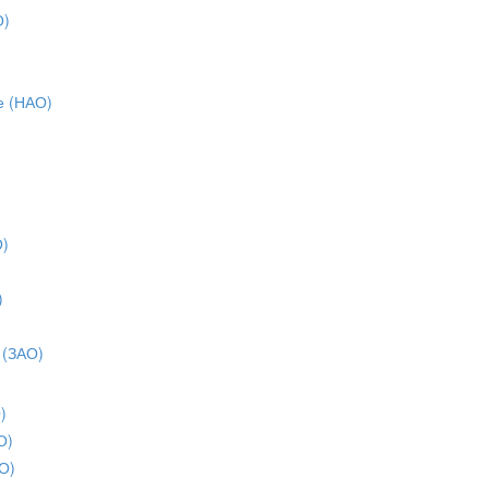
О)
е (НАО)
О)
)
)
 (ЗАО)
)
О)
О)