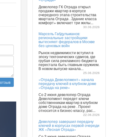
Девелопер ГК Отрада открыл
продажи квартир в корпусе
очередного этапа строительства
квартала Отрада . Здание класса
комфорт+ включает три жилы...
30.06.2026
Марсель Габдульманов:
региональные застройщики
вытесняют федералов в Москве
без ценовых войн
Рынок недвижимости вступил в
эпоху тектонических сдвигов, где
грубая сила рекламного бюджета
перестала быть главным оружием.
В новом выпуске канала...
25.06.2026
«Отрада Девелопмент» начала
 отзыв
передачу ключей в клубном доме
«Отрада на реке»
Со 2 июня девелопер Отрада
Девелопмент передет ключи
собственникам квартир в клубном
доме Отрада на реке . Проект
относится к бизнес-классу, рас...
22.06.2026
Девелопер завершил передачу
ключей в корпусах первой очереди
ЖК «Лесная Отрада»
Со 2 июня девелопер Отрада