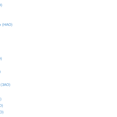
О)
е (НАО)
О)
)
)
 (ЗАО)
)
О)
О)