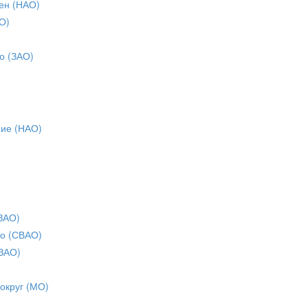
ен (НАО)
О)
о (ЗАО)
ние (НАО)
ЗАО)
о (СВАО)
ЗАО)
 округ (МО)