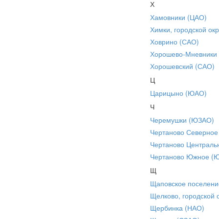
Х
Хамовники (ЦАО)
Химки, городской окр
Ховрино (САО)
Хорошево-Мневники
Хорошевский (САО)
Ц
Царицыно (ЮАО)
Ч
Черемушки (ЮЗАО)
Чертаново Северное
Чертаново Централь
Чертаново Южное (
Щ
Щаповское поселени
Щелково, городской 
Щербинка (НАО)