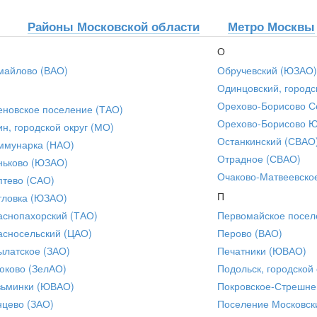
Районы Московской области
Метро Москвы
О
майлово (ВАО)
Обручевский (ЮЗАО)
Одинцовский, городс
Орехово-Борисово С
еновское поселение (ТАО)
Орехово-Борисово 
ин, городской округ (МО)
Останкинский (СВАО
ммунарка (НАО)
Отрадное (СВАО)
ньково (ЮЗАО)
Очаково-Матвеевско
птево (САО)
П
тловка (ЮЗАО)
аснопахорский (ТАО)
Первомайское посел
асносельский (ЦАО)
Перово (ВАО)
ылатское (ЗАО)
Печатники (ЮВАО)
юково (ЗелАО)
Подольск, городской 
зьминки (ЮВАО)
Покровское-Стрешне
нцево (ЗАО)
Поселение Московск