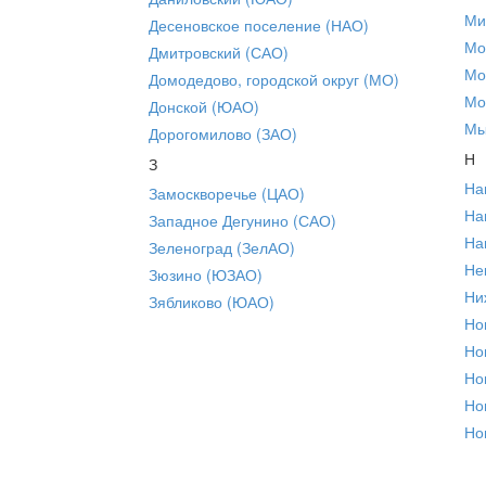
Ми
Десеновское поселение (НАО)
Мо
Дмитровский (САО)
Мо
Домодедово, городской округ (МО)
Мо
Донской (ЮАО)
Мы
Дорогомилово (ЗАО)
Н
З
На
Замоскворечье (ЦАО)
На
Западное Дегунино (САО)
На
Зеленоград (ЗелАО)
Не
Зюзино (ЮЗАО)
Ни
Зябликово (ЮАО)
Но
Но
Но
Но
Но