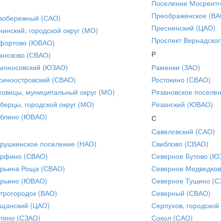
Поселение Мосрентг
Преображенское (ВА
вобережный (САО)
Пресненский (ЦАО)
нинский, городской округ (МО)
Проспект Вернадског
фортово (ЮВАО)
Р
анозово (СВАО)
моносовский (ЮЗАО)
Раменки (ЗАО)
синоостровский (СВАО)
Ростокино (СВАО)
ховицы, муниципальный округ (МО)
Рязановское поселе
берцы, городской округ (МО)
Рязанский (ЮВАО)
блино (ЮВАО)
С
Савеловский (САО)
рушкинское поселение (НАО)
Свиблово (СВАО)
рфино (СВАО)
Северное Бутово (Ю
рьина Роща (СВАО)
Северное Медведков
рьино (ЮВАО)
Северное Тушино (С
трогородок (ВАО)
Северный (СВАО)
щанский (ЦАО)
Серпухов, городской
тино (СЗАО)
Сокол (САО)