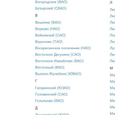
Богородское (ВАО)
Л
Бутырский (СВАО)
Ле
В
Ле
Вешняки (ВАО)
Ле
Внуково (НАО)
Ли
Войковский (САО)
Ло
Вороново (ТАО)
Ло
Воскресенское поселение (НАО)
Лу
Восточное Дегунино (САО)
Лю
Восточное Измайлово (ВАО)
Лю
Восточный (ВАО)
М
Выхино-Жулебино (ЮВАО)
Ма
Г
Ма
Гагаринский (ЮЗАО)
Ма
Головинский (САО)
Ма
Гольяново (ВАО)
Ме
Ме
Д
Ми
Даниловский (ЮАО)