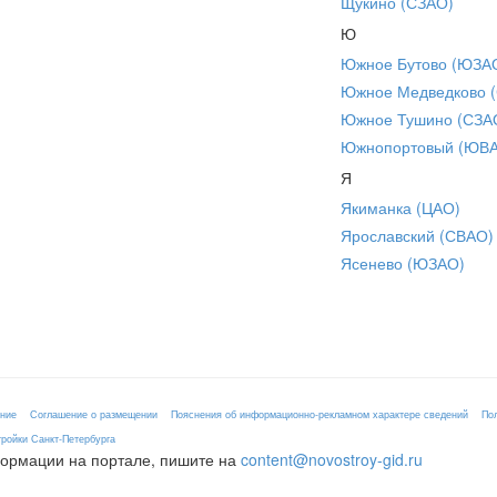
Щукино (СЗАО)
Ю
Южное Бутово (ЮЗА
Южное Медведково 
Южное Тушино (СЗА
Южнопортовый (ЮВ
Я
Якиманка (ЦАО)
Ярославский (СВАО)
Ясенево (ЮЗАО)
ение
Соглашение о размещении
Пояснения об информационно-рекламном характере сведений
По
ройки Санкт-Петербурга
формации на портале, пишите на
content@novostroy-gid.ru