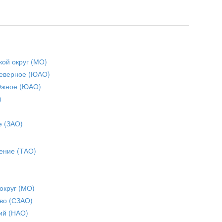
кой округ (МО)
еверное (ЮАО)
Южное (ЮАО)
)
е (ЗАО)
ение (ТАО)
округ (МО)
во (СЗАО)
ий (НАО)