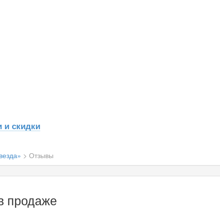
 и скидки
везда»
>
Отзывы
 в продаже