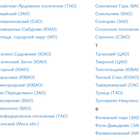
хайлово-Ярцевское поселение (ТАО)
Соколиная Гора (ВА
жайский (ЗАО)
Сокольники (ВАО)
лжаниновский (САО)
Солнцево (ЗАО)
скворечье-Сабурово (ЮАО)
Сосенское поселени
тищи, городской округ (МО)
Строгино (СЗАО)
Т
гатино-Садовники (ЮАО)
Таганский (ЦАО)
гатинский Затон (ЮАО)
Тверской (ЦАО)
горный (ЮАО)
Текстильщики (ЮВА
красовка (ЮВАО)
Теплый Стан (ЮЗАО
жегородский (ЮВАО)
Тимирязевский (САО
во-Переделкино (ЗАО)
Троицк (ТАО)
вогиреево (ВАО)
Тропарево-Никулино
вокосино (ВАО)
Ф
вофедоровское поселение (ТАО)
Филевский парк (ЗАО
гинский (Моск обл.)
Фили-Давыдково (ЗА
Филимонковский (НА