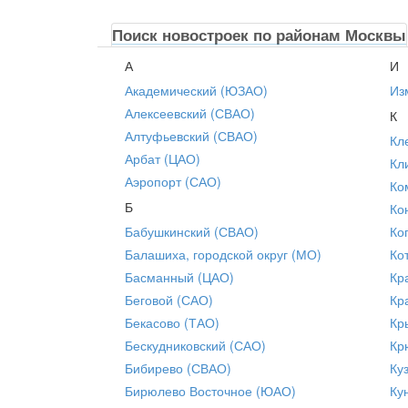
Поиск новостроек по районам Москвы
А
И
Академический (ЮЗАО)
Из
Алексеевский (СВАО)
К
Алтуфьевский (СВАО)
Кл
Арбат (ЦАО)
Кл
Аэропорт (САО)
Ко
Б
Ко
Бабушкинский (СВАО)
Ко
Балашиха, городской округ (МО)
Ко
Басманный (ЦАО)
Кр
Беговой (САО)
Кр
Бекасово (ТАО)
Кр
Бескудниковский (САО)
Кр
Бибирево (СВАО)
Ку
Бирюлево Восточное (ЮАО)
Ку