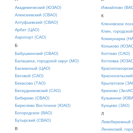
Академический (ЮЗАО)
Измайлово (ВА
Алексеевский (СВАО)
К
Алтуфьевский (СВАО)
Кленовское пос
Арбат (ЦАО)
Клин, городской
Аэропорт (САО)
Коммунарка (Н
Б
Коньково (ЮЗА
Бабушкинский (СВАО)
Коптево (САО)
Балашиха, городской округ (МО)
Котловка (ЮЗА
Басманный (ЦАО)
Краснопахорски
Беговой (САО)
Красносельский
Бекасово (ТАО)
Крылатское (ЗА
Бескудниковский (САО)
Крюково (ЗелАО
Бибирево (СВАО)
Кузьминки (ЮВ
Бирюлево Восточное (ЮАО)
Кунцево (ЗАО)
Богородское (ВАО)
Л
Бутырский (СВАО)
Левобережный 
В
Ленинский, горо