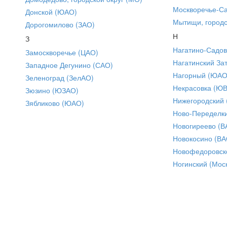
Москворечье-С
Донской (ЮАО)
Мытищи, городс
Дорогомилово (ЗАО)
Н
З
Нагатино-Садо
Замоскворечье (ЦАО)
Нагатинский За
Западное Дегунино (САО)
Нагорный (ЮАО
Зеленоград (ЗелАО)
Некрасовка (Ю
Зюзино (ЮЗАО)
Нижегородский
Зябликово (ЮАО)
Ново-Переделки
Новогиреево (В
Новокосино (ВА
Новофедоровск
Ногинский (Моск