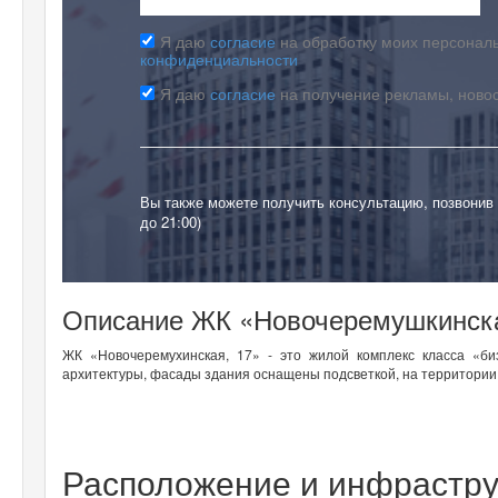
Я даю
согласие
на обработку моих персональ
конфиденциальности
Я даю
согласие
на получение рекламы, ново
Вы также можете получить консультацию, позвонив
до 21:00)
Описание ЖК «Новочеремушкинска
ЖК «Новочеремухинская, 17» - это жилой комплекс класса «б
архитектуры, фасады здания оснащены подсветкой, на территории
Расположение и инфрастр