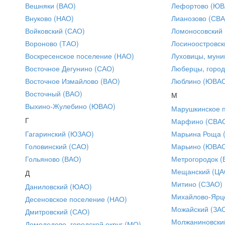
Вешняки (ВАО)
Лефортово (ЮВ
Внуково (НАО)
Лианозово (СВ
Войковский (САО)
Ломоносовский
Вороново (ТАО)
Лосиноостровск
Воскресенское поселение (НАО)
Луховицы, муни
Восточное Дегунино (САО)
Люберцы, город
Восточное Измайлово (ВАО)
Люблино (ЮВА
Восточный (ВАО)
М
Выхино-Жулебино (ЮВАО)
Марушкинское 
Г
Марфино (СВА
Гагаринский (ЮЗАО)
Марьина Роща 
Головинский (САО)
Марьино (ЮВА
Гольяново (ВАО)
Метрогородок (
Мещанский (ЦА
Д
Митино (СЗАО)
Даниловский (ЮАО)
Михайлово-Ярце
Десеновское поселение (НАО)
Можайский (ЗА
Дмитровский (САО)
Молжаниновски
Домодедово, городской округ (МО)