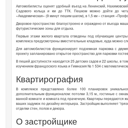
Автомобилисты оценят удобный въезд на Ленинский, Нахимовский
Садового кольца и км до ТТК. Пешком можно дойти до чет
«Академическая» (9 минут пешим шагом), в 1,5 км – станция «Проф
Дворовое пространство благоустроено и ограждено от въезда ма
футуристические зоны для отдыха.
Первые этажи жилого квартала отведены под обучающие центры,
комплекса предусмотрены вместительные кладовые, куда можно сл
Для автомобилистов функционирует подземная парковка с двумя
проекту запланировано открытое пространство для парковки госте
В пешей доступности находится 25 детских садов и 22 школы, в т
изучением французского языка и Гимназия № 1 534 с математическ
Квартирография
В комплексе представлено более 100 планировок уникально
дополнительным функционалом: потолки 3,15 м., гостиные с окнами
ванной комнате и комната под прачечную. Квартиры передаются жил
ваших задумок по дизайну интерьера. Застройщик выполняет “гряз
отделки стен, полов и декора.
О застройщике