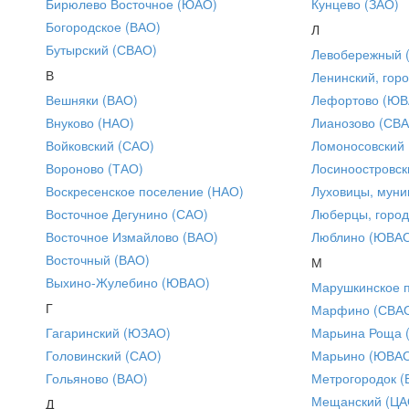
Бирюлево Восточное (ЮАО)
Кунцево (ЗАО)
Богородское (ВАО)
Л
Бутырский (СВАО)
Левобережный 
В
Ленинский, горо
Вешняки (ВАО)
Лефортово (ЮВ
Внуково (НАО)
Лианозово (СВ
Войковский (САО)
Ломоносовский
Вороново (ТАО)
Лосиноостровск
Воскресенское поселение (НАО)
Луховицы, муни
Восточное Дегунино (САО)
Люберцы, город
Восточное Измайлово (ВАО)
Люблино (ЮВА
Восточный (ВАО)
М
Выхино-Жулебино (ЮВАО)
Марушкинское 
Г
Марфино (СВА
Гагаринский (ЮЗАО)
Марьина Роща 
Головинский (САО)
Марьино (ЮВА
Гольяново (ВАО)
Метрогородок (
Мещанский (ЦА
Д