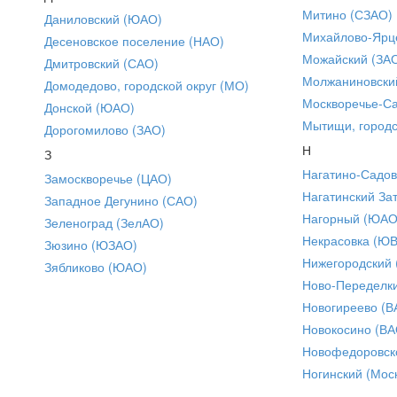
Митино (СЗАО)
Даниловский (ЮАО)
Михайлово-Ярце
Десеновское поселение (НАО)
Можайский (ЗА
Дмитровский (САО)
Молжаниновски
Домодедово, городской округ (МО)
Москворечье-С
Донской (ЮАО)
Мытищи, городс
Дорогомилово (ЗАО)
Н
З
Нагатино-Садо
Замоскворечье (ЦАО)
Нагатинский За
Западное Дегунино (САО)
Нагорный (ЮАО
Зеленоград (ЗелАО)
Некрасовка (Ю
Зюзино (ЮЗАО)
Нижегородский
Зябликово (ЮАО)
Ново-Переделки
Новогиреево (В
Новокосино (ВА
Новофедоровск
Ногинский (Моск