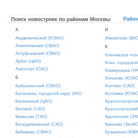
Райо
Поиск новостроек по районам Москвы
А
И
Академический (ЮЗАО)
Измайлово (ВА
Алексеевский (СВАО)
К
Алтуфьевский (СВАО)
Кленовское пос
Арбат (ЦАО)
Клин, городской
Аэропорт (САО)
Коммунарка (Н
Б
Коньково (ЮЗА
Бабушкинский (СВАО)
Коптево (САО)
Балашиха, городской округ (МО)
Котловка (ЮЗА
Басманный (ЦАО)
Краснопахорски
Беговой (САО)
Красносельский
Бекасово (ТАО)
Крылатское (ЗА
Бескудниковский (САО)
Крюково (ЗелАО
Бибирево (СВАО)
Кузьминки (ЮВ