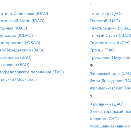
Т
гатино-Садовники (ЮАО)
Таганский (ЦАО)
гатинский Затон (ЮАО)
Тверской (ЦАО)
горный (ЮАО)
Текстильщики (ЮВА
красовка (ЮВАО)
Теплый Стан (ЮЗАО
жегородский (ЮВАО)
Тимирязевский (САО
во-Переделкино (ЗАО)
Троицк (ТАО)
вогиреево (ВАО)
Тропарево-Никулино
вокосино (ВАО)
Ф
вофедоровское поселение (ТАО)
Филевский парк (ЗАО
гинский (Моск обл.)
Фили-Давыдково (ЗА
Филимонковский (НА
Х
Хамовники (ЦАО)
Химки, городской окр
Ховрино (САО)
Хорошево-Мневники