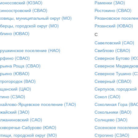
моносовский (ЮЗАО)
Раменки (ЗАО)
синоостровский (СВАО)
Ростокино (СВАО)
ховицы, муниципальный округ (МО)
Рязановское поселе
берцы, городской округ (МО)
Рязанский (ЮВАО)
блино (ЮВАО)
С
Савеловский (САО)
рушкинское поселение (НАО)
Свиблово (СВАО)
рфино (СВАО)
Северное Бутово (Ю
рьина Роща (СВАО)
Северное Медведков
рьино (ЮВАО)
Северное Тушино (С
трогородок (ВАО)
Северный (СВАО)
щанский (ЦАО)
Серпухов, городской
тино (СЗАО)
Сокол (САО)
хайлово-Ярцевское поселение (ТАО)
Соколиная Гора (ВА
жайский (ЗАО)
Сокольники (ВАО)
лжаниновский (САО)
Солнцево (ЗАО)
скворечье-Сабурово (ЮАО)
Сосенское поселени
тищи, городской округ (МО)
Строгино (СЗАО)