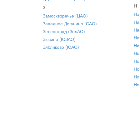
Н
З
На
Замоскворечье (ЦАО)
На
Западное Дегунино (САО)
На
Зеленоград (ЗелАО)
Не
Зюзино (ЮЗАО)
Ни
Зябликово (ЮАО)
Но
Но
Но
Но
Но