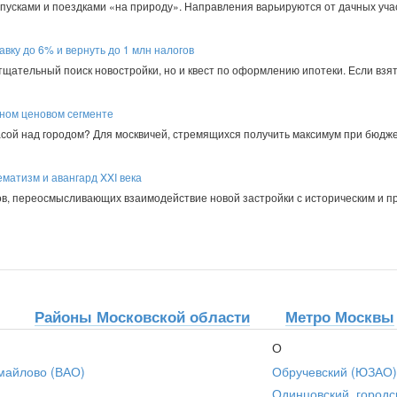
пусками и поездками «на природу». Направления варьируются от дачных уча
авку до 6% и вернуть до 1 млн налогов
 тщательный поиск новостройки, но и квест по оформлению ипотеки. Если взят
пном ценовом сегменте
асой над городом? Для москвичей, стремящихся получить максимум при бюдже
матизм и авангард XXI века
в, переосмысливающих взаимодействие новой застройки с историческим и 
Районы Московской области
Метро Москвы
О
майлово (ВАО)
Обручевский (ЮЗАО)
Одинцовский, городс