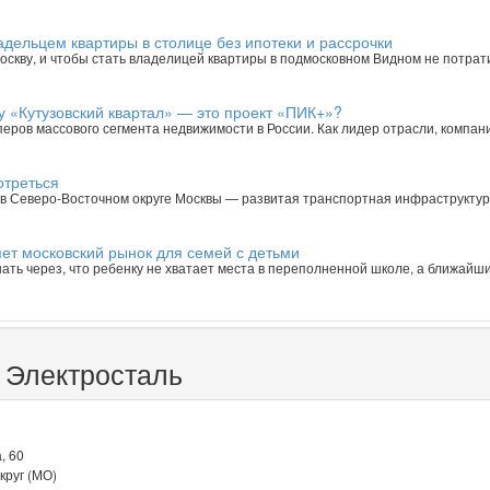
адельцем квартиры в столице без ипотеки и рассрочки
оскву, и чтобы стать владелицей квартиры в подмосковном Видном не потрати
у «Кутузовский квартал» — это проект «ПИК+»?
ров массового сегмента недвижимости в России. Как лидер отрасли, компани
отреться
в Северо-Восточном округе Москвы — развитая транспортная инфраструктур
ет московский рынок для семей с детьми
нать через, что ребенку не хватает места в переполненной школе, а ближайш
 Электросталь
, 60
круг (МО)