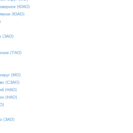
еверное (ЮАО)
Южное (ЮАО)
)
е (ЗАО)
ение (ТАО)
округ (МО)
во (СЗАО)
ий (НАО)
ен (НАО)
О)
о (ЗАО)