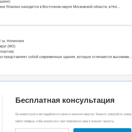
ашине)
е Ялагино находится в Восточном округе Московской области, в Ног...
/ ш. Ногинское
круг (МО)
спортом)
л представляет собой современные здания, которые отличаются высокими...
Бесплатная консультация
Вы можете узнать все подробности о ценах и наличии квартир. Укажите, пожалуйста, номер
своего телефона, чтобы консультант смог перезвонить вам в течение 1 минуты.