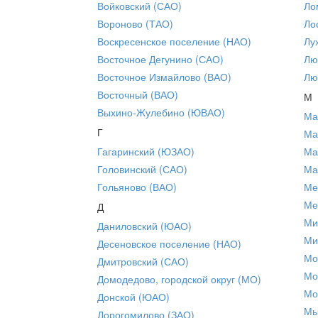
Войковский (САО)
Ло
Вороново (ТАО)
Ло
Воскресенское поселение (НАО)
Лу
Восточное Дегунино (САО)
Лю
Восточное Измайлово (ВАО)
Лю
Восточный (ВАО)
М
Выхино-Жулебино (ЮВАО)
Ма
Г
Ма
Гагаринский (ЮЗАО)
Ма
Головинский (САО)
Ма
Гольяново (ВАО)
Ме
Ме
Д
Ми
Даниловский (ЮАО)
Ми
Десеновское поселение (НАО)
Мо
Дмитровский (САО)
Мо
Домодедово, городской округ (МО)
Мо
Донской (ЮАО)
Мы
Дорогомилово (ЗАО)