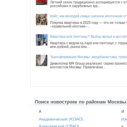
Летний сезон традиционно ассоциируется с от
российских и зарубежных кур...
Кейс: как молодой семье снизила ипотечную ст
Покупка квартиры в 2025 году — это не только
«правильной ипотеке»...
Квартира или пентхаус? Выбор жилья в досту
Квартира с видом на парк или пентхаус с терр
млн рублей, рынок бли...
Трансформация Москвы: экоурбанистика, супре
Девелопер MR Group реализует серию проекто
контекстом Москвы. Привлечени...
Поиск новостроек по районам Москвы
А
И
Академический (ЮЗАО)
Из
Алексеевский (СВАО)
К