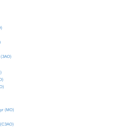
О)
)
)
 (ЗАО)
)
О)
О)
уг (МО)
 (СЗАО)