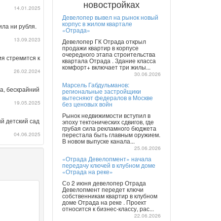
новостройках
14.01.2025
Девелопер вывел на рынок новый
корпус в жилом квартале
ла ни рубля.
«Отрада»
13.09.2023
Девелопер ГК Отрада открыл
продажи квартир в корпусе
очередного этапа строительства
я стремится к
квартала Отрада . Здание класса
комфорт+ включает три жилы...
26.02.2024
30.06.2026
Марсель Габдульманов:
а, бескрайний
региональные застройщики
вытесняют федералов в Москве
19.05.2025
без ценовых войн
Рынок недвижимости вступил в
ий детский сад
эпоху тектонических сдвигов, где
грубая сила рекламного бюджета
04.06.2025
перестала быть главным оружием.
В новом выпуске канала...
25.06.2026
«Отрада Девелопмент» начала
передачу ключей в клубном доме
«Отрада на реке»
Со 2 июня девелопер Отрада
Девелопмент передет ключи
собственникам квартир в клубном
доме Отрада на реке . Проект
относится к бизнес-классу, рас...
22.06.2026