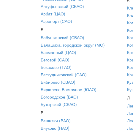
Алтуфьевский (СВАО)
Кл
Арбат (ЦАО)
Кл
Аэропорт (САО)
Ко
Б
Ко
Бабушкинский (СВАО)
Ко
Балашиха, городской округ (МО)
Ко
Басманный (ЦАО)
Кр
Беговой (САО)
Кр
Бекасово (ТАО)
Кр
Бескудниковский (САО)
Кр
Бибирево (СВАО)
Ку
Бирюлево Восточное (ЮАО)
Ку
Богородское (ВАО)
Л
Бутырский (СВАО)
Ле
В
Ле
Вешняки (ВАО)
Ле
Внуково (НАО)
Ли