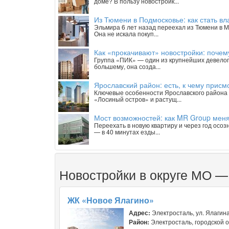
доме? В пользу новостройк...
Из Тюмени в Подмосковье: как стать вл
Эльмира 6 лет назад переехал из Тюмени в М
Она не искала покуп...
Как «прокачивают» новостройки: почем
Группа «ПИК» — один из крупнейших девелопе
большему, она созда...
Ярославский район: есть, к чему присм
Ключевые особенности Ярославского района 
«Лосиный остров» и растущ...
Мост возможностей: как MR Group меня
Переехать в новую квартиру и через год осоз
— в 40 минутах езды...
Новостройки в округе МО —
ЖК «Новое Ялагино»
Адрес:
Электросталь, ул. Ялагина
Район:
Электросталь, городской о