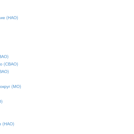
ние (НАО)
ЗАО)
о (СВАО)
ЗАО)
 округ (МО)
О)
е (НАО)