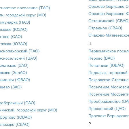
Орехово-Борисово С
еновское поселение (ТАО)
Орехово-Борисово 
ин, городской округ (МО)
Останкинский (СВАО
ммунарка (НАО)
Отрадное (СВАО)
ньково (ЮЗАО)
Очаково-Матвеевско
птево (САО)
П
тловка (ЮЗАО)
аснопахорский (ТАО)
Первомайское посел
асносельский (ЦАО)
Перово (ВАО)
ылатское (ЗАО)
Печатники (ЮВАО)
юково (ЗелАО)
Подольск, городской 
зьминки (ЮВАО)
Покровское-Стрешне
нцево (ЗАО)
Поселение Московск
Поселение Мосрентг
Преображенское (ВА
вобережный (САО)
Пресненский (ЦАО)
нинский, городской округ (МО)
Проспект Вернадског
фортово (ЮВАО)
Р
анозово (СВАО)