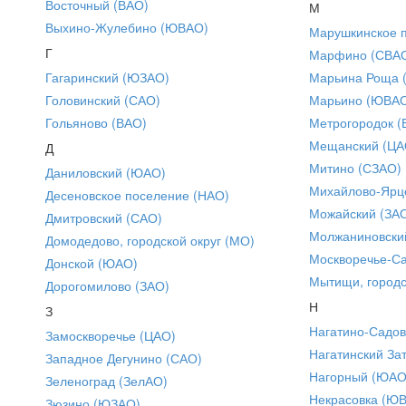
Восточный (ВАО)
М
Выхино-Жулебино (ЮВАО)
Марушкинское 
Г
Марфино (СВА
Гагаринский (ЮЗАО)
Марьина Роща 
Головинский (САО)
Марьино (ЮВА
Гольяново (ВАО)
Метрогородок (
Мещанский (ЦА
Д
Митино (СЗАО)
Даниловский (ЮАО)
Михайлово-Ярце
Десеновское поселение (НАО)
Можайский (ЗА
Дмитровский (САО)
Молжаниновски
Домодедово, городской округ (МО)
Москворечье-С
Донской (ЮАО)
Мытищи, городс
Дорогомилово (ЗАО)
Н
З
Нагатино-Садо
Замоскворечье (ЦАО)
Нагатинский За
Западное Дегунино (САО)
Нагорный (ЮАО
Зеленоград (ЗелАО)
Некрасовка (Ю
Зюзино (ЮЗАО)