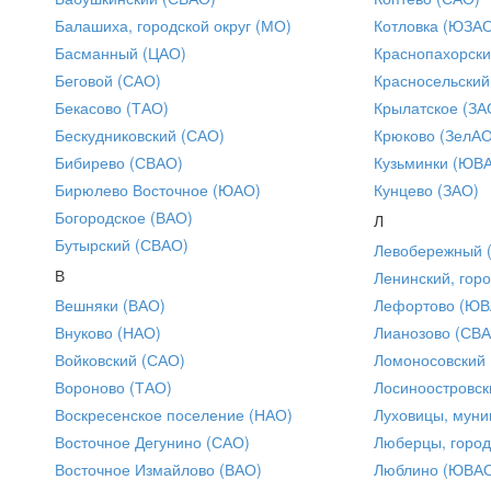
Балашиха, городской округ (МО)
Котловка (ЮЗА
Басманный (ЦАО)
Краснопахорски
Беговой (САО)
Красносельский
Бекасово (ТАО)
Крылатское (ЗА
Бескудниковский (САО)
Крюково (ЗелАО
Бибирево (СВАО)
Кузьминки (ЮВ
Бирюлево Восточное (ЮАО)
Кунцево (ЗАО)
Богородское (ВАО)
Л
Бутырский (СВАО)
Левобережный 
В
Ленинский, горо
Вешняки (ВАО)
Лефортово (ЮВ
Внуково (НАО)
Лианозово (СВ
Войковский (САО)
Ломоносовский
Вороново (ТАО)
Лосиноостровск
Воскресенское поселение (НАО)
Луховицы, муни
Восточное Дегунино (САО)
Люберцы, город
Восточное Измайлово (ВАО)
Люблино (ЮВА