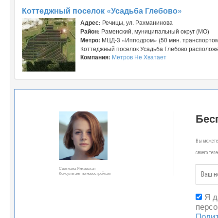
Коттеджный поселок «Усадьба Глебово»
Адрес:
Речицы, ул. Рахманинова
Район:
Раменский, муниципальный округ (МО)
Метро:
МЦД-3 «Ипподром» (50 мин. транспортом
Коттеджный поселок Усадьба Глебово расположен
Компания:
Метров Не Хватает
Бес
Вы можете 
своего тел
Светлана Янковская
Консультант по новостройкам
Я 
персо
Поли