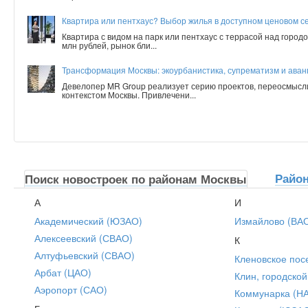
Квартира или пентхаус? Выбор жилья в доступном ценовом с
Квартира с видом на парк или пентхаус с террасой над город
млн рублей, рынок бли...
Трансформация Москвы: экоурбанистика, супрематизм и аванг
Девелопер MR Group реализует серию проектов, переосмысл
контекстом Москвы. Привлечени...
Райо
Поиск новостроек по районам Москвы
А
И
Академический (ЮЗАО)
Измайлово (ВА
Алексеевский (СВАО)
К
Алтуфьевский (СВАО)
Кленовское пос
Арбат (ЦАО)
Клин, городской
Аэропорт (САО)
Коммунарка (Н