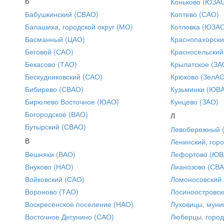
Б
Коньково (ЮЗА
Бабушкинский (СВАО)
Коптево (САО)
Балашиха, городской округ (МО)
Котловка (ЮЗА
Басманный (ЦАО)
Краснопахорски
Беговой (САО)
Красносельский
Бекасово (ТАО)
Крылатское (ЗА
Бескудниковский (САО)
Крюково (ЗелАО
Бибирево (СВАО)
Кузьминки (ЮВ
Бирюлево Восточное (ЮАО)
Кунцево (ЗАО)
Богородское (ВАО)
Л
Бутырский (СВАО)
Левобережный 
В
Ленинский, горо
Вешняки (ВАО)
Лефортово (ЮВ
Внуково (НАО)
Лианозово (СВ
Войковский (САО)
Ломоносовский
Вороново (ТАО)
Лосиноостровск
Воскресенское поселение (НАО)
Луховицы, муни
Восточное Дегунино (САО)
Люберцы, город