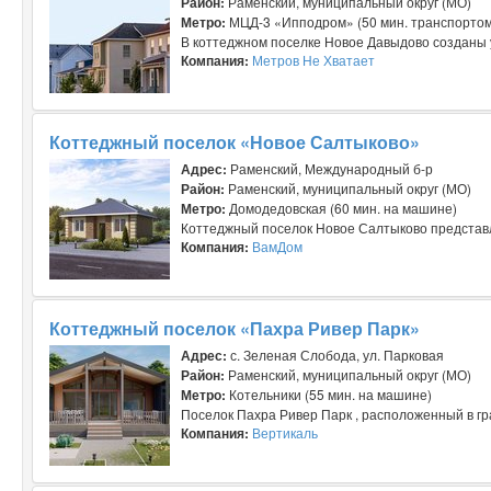
Район:
Раменский, муниципальный округ (МО)
Метро:
МЦД-3 «Ипподром» (50 мин. транспортом
В коттеджном поселке Новое Давыдово созданы у
Компания:
Метров Не Хватает
Коттеджный поселок «Новое Салтыково»
Адрес:
Раменский, Международный б-р
Район:
Раменский, муниципальный округ (МО)
Метро:
Домодедовская (60 мин. на машине)
Коттеджный поселок Новое Салтыково представля
Компания:
ВамДом
Коттеджный поселок «Пахра Ривер Парк»
Адрес:
с. Зеленая Слобода, ул. Парковая
Район:
Раменский, муниципальный округ (МО)
Метро:
Котельники (55 мин. на машине)
Поселок Пахра Ривер Парк , расположенный в гр
Компания:
Вертикаль