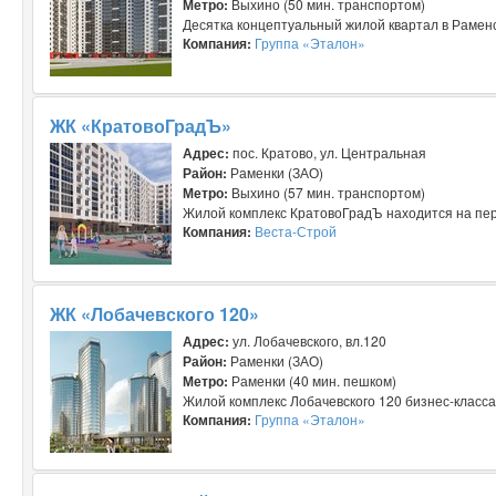
Метро:
Выхино (50 мин. транспортом)
Десятка концептуальный жилой квартал в Раменск
Компания:
Группа «Эталон»
ЖК «КратовоГрадЪ»‎
Адрес:
пос. Кратово, ул. Центральная
Район:
Раменки (ЗАО)
Метро:
Выхино (57 мин. транспортом)
Жилой комплекс КратовоГрадЪ находится на пере
Компания:
Веста-Строй
ЖК «Лобачевского 120»
Адрес:
ул. Лобачевского, вл.120
Район:
Раменки (ЗАО)
Метро:
Раменки (40 мин. пешком)
Жилой комплекс Лобачевского 120 бизнес-класса
Компания:
Группа «Эталон»