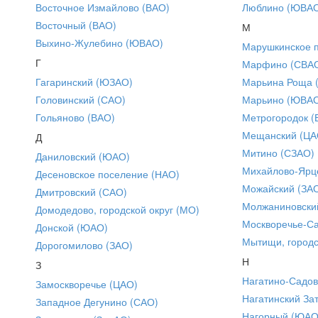
Восточное Измайлово (ВАО)
Люблино (ЮВА
Восточный (ВАО)
М
Выхино-Жулебино (ЮВАО)
Марушкинское 
Г
Марфино (СВА
Гагаринский (ЮЗАО)
Марьина Роща 
Головинский (САО)
Марьино (ЮВА
Гольяново (ВАО)
Метрогородок (
Мещанский (ЦА
Д
Митино (СЗАО)
Даниловский (ЮАО)
Михайлово-Ярце
Десеновское поселение (НАО)
Можайский (ЗА
Дмитровский (САО)
Молжаниновски
Домодедово, городской округ (МО)
Москворечье-С
Донской (ЮАО)
Мытищи, городс
Дорогомилово (ЗАО)
Н
З
Нагатино-Садо
Замоскворечье (ЦАО)
Нагатинский За
Западное Дегунино (САО)
Нагорный (ЮАО