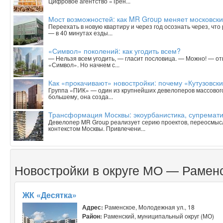
Цифровое агентство «Трен...
Мост возможностей: как MR Group меняет московски
Переехать в новую квартиру и через год осознать через, чт
— в 40 минутах езды...
«Символ» поколений: как угодить всем?
— Нельзя всем угодить, — гласит пословица. — Можно! — о
«Символ». Но начнем с...
Как «прокачивают» новостройки: почему «Кутузовск
Группа «ПИК» — один из крупнейших девелоперов массового 
большему, она созда...
Трансформация Москвы: экоурбанистика, супрематиз
Девелопер MR Group реализует серию проектов, переосмыс
контекстом Москвы. Привлечени...
Новостройки в округе МО — Рамен
ЖК «Десятка»
Адрес:
Раменское, Молодежная ул., 18
Район:
Раменский, муниципальный округ (МО)