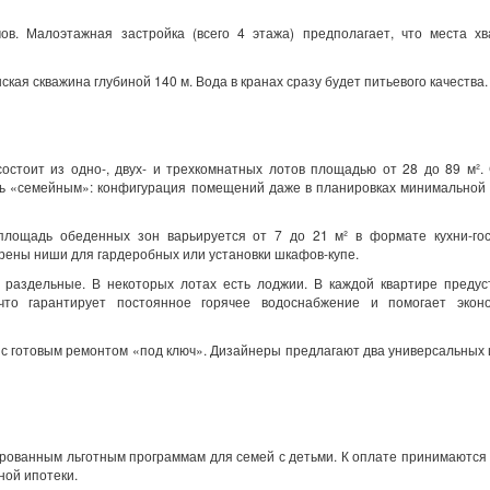
в. Малоэтажная застройка (всего 4 этажа) предполагает, что места хв
ая скважина глубиной 140 м. Вода в кранах сразу будет питьевого качества
остоит из одно-, двух- и трехкомнатных лотов площадью от 28 до 89 м².
ать «семейным»: конфигурация помещений даже в планировках минимально
.
площадь обеденных зон варьируется от 7 до 21 м² в формате кухни-гос
рены ниши для гардеробных или установки шкафов-купе.
 раздельные. В некоторых лотах есть лоджии. В каждой квартире предус
 что гарантирует постоянное горячее водоснабжение и помогает экон
 с готовым ремонтом «под ключ». Дизайнеры предлагают два универсальных
рованным льготным программам для семей с детьми. К оплате принимаются
ной ипотеки.