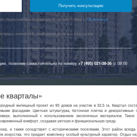
их персональных данных в соответствии с
Политикой
екламы, новостей, информационных рассылок
цию, позвонив самостоятельно по номеру
+7 (495) 021-38-36
(с 09:00
е кварталы»
одный жилищный проект из 95 домов на участке в 32,5 га. Квартал сост
мыми фасадами. Цветная штукатурка, бетонная плитка и декоративные 
хверк, выполненный с использованием экологичных материалов. Такое
современный комфорт, создавая уютную и функциональную среду.
зер, а также соседствует с историческими поселками. Этот район всегда
и искусства, что придает комплексу особый культурный характер. Отдых н