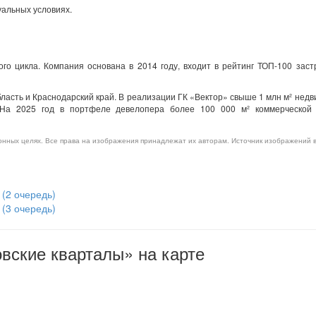
уальных условиях.
о цикла. Компания основана в 2014 году, входит в рейтинг ТОП-100 зас
асть и Краснодарский край. В реализации ГК «Вектор» свыше 1 млн м² нед
 На 2025 год в портфеле девелопера более 100 000 м² коммерческой
нных целях. Все права на изображения принадлежат их авторам. Источник изображений в
 (2 очередь)
 (3 очередь)
ские кварталы» на карте