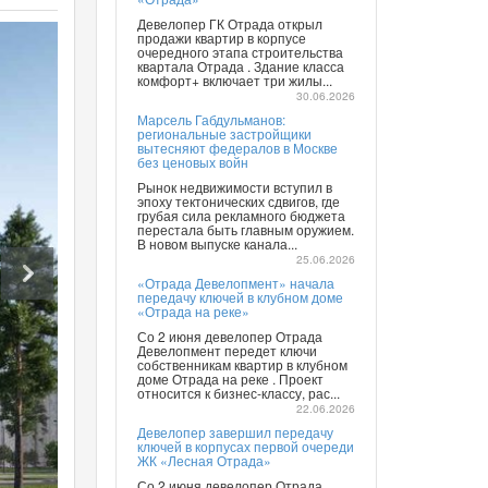
Девелопер ГК Отрада открыл
продажи квартир в корпусе
очередного этапа строительства
квартала Отрада . Здание класса
комфорт+ включает три жилы...
30.06.2026
Марсель Габдульманов:
региональные застройщики
вытесняют федералов в Москве
без ценовых войн
Рынок недвижимости вступил в
эпоху тектонических сдвигов, где
грубая сила рекламного бюджета
перестала быть главным оружием.
В новом выпуске канала...
25.06.2026
«Отрада Девелопмент» начала
передачу ключей в клубном доме
«Отрада на реке»
Со 2 июня девелопер Отрада
Девелопмент передет ключи
собственникам квартир в клубном
доме Отрада на реке . Проект
относится к бизнес-классу, рас...
22.06.2026
Девелопер завершил передачу
ключей в корпусах первой очереди
ЖК «Лесная Отрада»
Со 2 июня девелопер Отрада