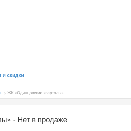
 и скидки
он
>
ЖК «Одинцовские кварталы»
ы» - Нет в продаже