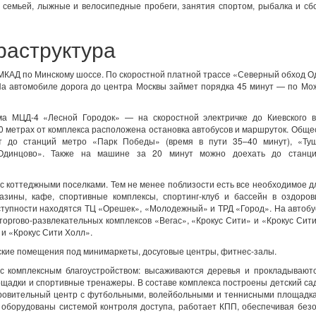
й семьей, лыжные и велосипедные пробеги, занятия спортом, рыбалка и сб
раструктура
 МКАД по Минскому шоссе. По скоростной платной трассе «Северный обход 
 На автомобиле дорога до центра Москвы займет порядка 45 минут — по Мо
а МЦД-4 «Лесной Городок» — на скоростной электричке до Киевского в
0 метрах от комплекса расположена остановка автобусов и маршруток. Общ
ет до станций метро «Парк Победы» (время в пути 35–40 минут), «Туш
Одинцово». Также на машине за 20 минут можно доехать до станц
 с коттеджными поселками. Тем не менее поблизости есть все необходимое д
азины, кафе, спортивные комплексы, спортинг-клуб и бассейн в оздоров
ступности находятся ТЦ «Орешек», «Молодежный» и ТРД «Город». На автоб
 торгово-развлекательных комплексов «Вегас», «Крокус Сити» и «Крокус Сит
 и «Крокус Сити Холл».
кие помещения под минимаркеты, досуговые центры, фитнес-залы.
с комплексным благоустройством: высаживаются деревья и прокладываютс
ощадки и спортивные тренажеры. В составе комплекса построены детский са
доровительный центр с футбольными, волейбольными и теннисными площадк
 оборудованы системой контроля доступа, работает КПП, обеспечивая без