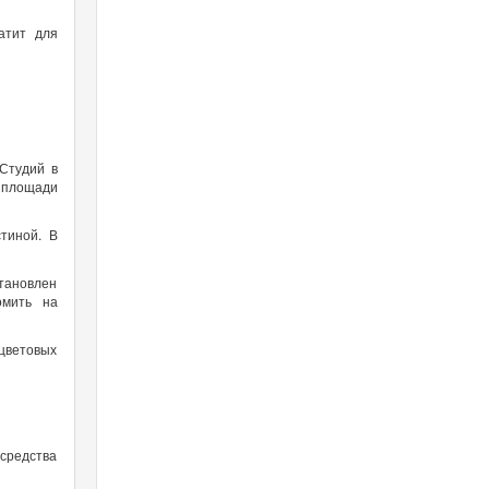
атит для
.
 Студий в
й площади
тиной. В
тановлен
омить на
 цветовых
 средства