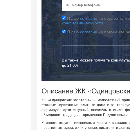
Я даю
согласие
на обработку мо
конфиденциальности
Я даю
согласие
на получение р
Вы также можете получить консульта
до 21:00)
Описание ЖК «Одинцовски
ЖК «Одинцовские кварталы» — малоэтажный пригор
этажные кирпично-монолитные дома с вентилируе
формируют архитектурный ансамбль в стиле фа
объединяет традиции стародачного Подмосковья и 
Комплекс окружен живописным лесом и каскадом о
престижным: здесь жили ученые, писатели и деятел