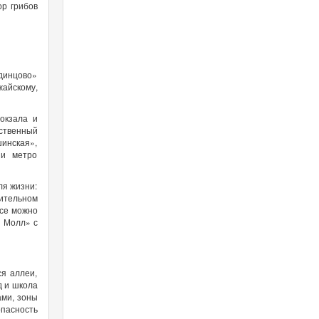
ор грибов
Одинцово»
жайскому,
окзала и
ественный
инская»,
ии метро
ля жизни:
ительном
усе можно
и Молл» с
я аллеи,
д и школа
ами, зоны
опасность