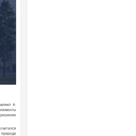
авляют 4-
элементы
 решение
 считался
а природе