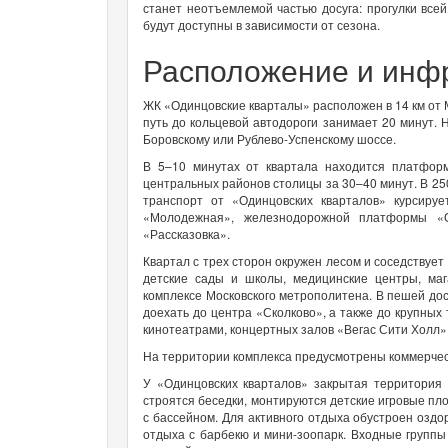
станет неотъемлемой частью досуга: прогулки все
будут доступны в зависимости от сезона.
Расположение и инф
ЖК «Одинцовские кварталы» расположен в 14 км от
путь до кольцевой автодороги занимает 20 минут.
Боровскому или Рублево-Успенскому шоссе.
В 5–10 минутах от квартала находится платформ
центральных районов столицы за 30–40 минут. В 25
транспорт от «Одинцовских кварталов» курсиру
«Молодежная», железнодорожной платформы «
«Рассказовка».
Квартал с трех сторон окружен лесом и соседствует
детские сады и школы, медицинские центры, маг
комплексе Московского метрополитена. В пешей до
доехать до центра «Сколково», а также до крупных
кинотеатрами, концертных залов «Вегас Сити Холл»
На территории комплекса предусмотрены коммерчес
У «Одинцовских кварталов» закрытая территория 
строятся беседки, монтируются детские игровые пл
с бассейном. Для активного отдыха обустроен оз
отдыха с барбекю и мини-зоопарк. Входные группы