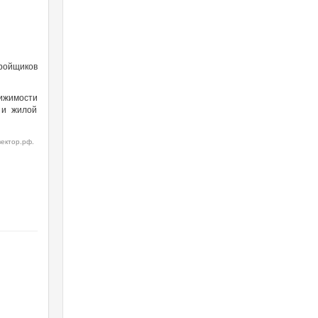
тройщиков
вижимости
 и жилой
ектор.рф.