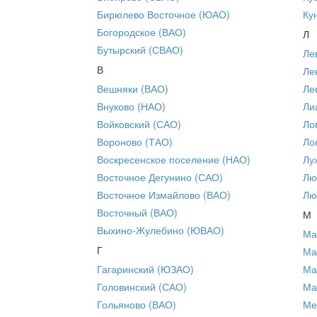
Бирюлево Восточное (ЮАО)
Ку
Богородское (ВАО)
Л
Бутырский (СВАО)
Ле
В
Ле
Вешняки (ВАО)
Ле
Внуково (НАО)
Ли
Войковский (САО)
Ло
Вороново (ТАО)
Ло
Воскресенское поселение (НАО)
Лу
Восточное Дегунино (САО)
Лю
Восточное Измайлово (ВАО)
Лю
Восточный (ВАО)
М
Выхино-Жулебино (ЮВАО)
Ма
Г
Ма
Гагаринский (ЮЗАО)
Ма
Головинский (САО)
Ма
Гольяново (ВАО)
Ме