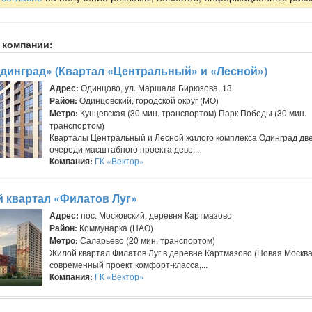
 компании:
динград» (Квартал «Центральный» и «Лесной»)
Адрес:
Одинцово, ул. Маршала Бирюзова, 13
Район:
Одинцовский, городской округ (МО)
Метро:
Кунцевская (30 мин. транспортом) Парк Победы (30 мин.
транспортом)
Кварталы Центральный и Лесной жилого комплекса Одинград дв
очереди масштабного проекта деве...
Компания:
ГК «Вектор»
 квартал «Филатов Луг»
Адрес:
пос. Московский, деревня Картмазово
Район:
Коммунарка (НАО)
Метро:
Саларьево (20 мин. транспортом)
Жилой квартал Филатов Луг в деревне Картмазово (Новая Москва
современный проект комфорт-класса,...
Компания:
ГК «Вектор»