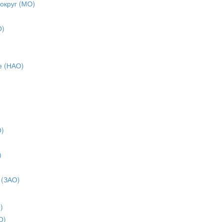
 округ (МО)
О)
е (НАО)
О)
)
)
 (ЗАО)
)
О)