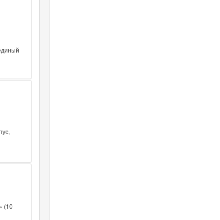
 единый
пус,
» (10