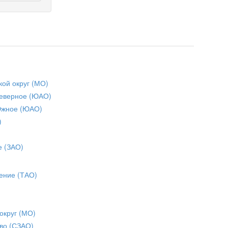
кой округ (МО)
еверное (ЮАО)
Южное (ЮАО)
)
е (ЗАО)
ение (ТАО)
округ (МО)
во (СЗАО)