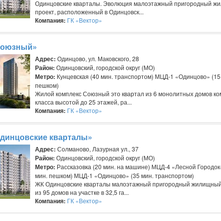
Одинцовские кварталы. Эволюция малоэтажный пригородный ж
проект, расположенный в Одинцовск...
Компания:
ГК «Вектор»
Союзный»
Адрес:
Одинцово, ул. Маковского, 28
Район:
Одинцовский, городской округ (МО)
Метро:
Кунцевская (40 мин. транспортом) МЦД-1 «Одинцово» (15
пешком)
Жилой комплекс Союзный это квартал из 6 монолитных домов к
класса высотой до 25 этажей, ра...
Компания:
ГК «Вектор»
динцовские кварталы»
Адрес:
Солманово, Лазурная ул., 37
Район:
Одинцовский, городской округ (МО)
Метро:
Рассказовка (20 мин. на машине) МЦД-4 «Лесной Городок
мин. пешком) МЦД-1 «Одинцово» (35 мин. транспортом)
ЖК Одинцовские кварталы малоэтажный пригородный жилищный
из 95 домов на участке в 32,5 га...
Компания:
ГК «Вектор»