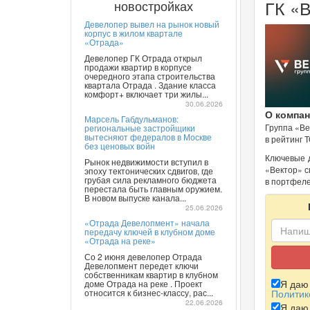
ГК «
новостройках
Девелопер вывел на рынок новый
корпус в жилом квартале
«Отрада»
Девелопер ГК Отрада открыл
продажи квартир в корпусе
очередного этапа строительства
квартала Отрада . Здание класса
комфорт+ включает три жилы...
30.06.2026
О компан
Марсель Габдульманов:
Группа «Ве
региональные застройщики
вытесняют федералов в Москве
в рейтинг 
без ценовых войн
Ключевые д
Рынок недвижимости вступил в
«Вектор» с
эпоху тектонических сдвигов, где
грубая сила рекламного бюджета
в портфеле
перестала быть главным оружием.
В новом выпуске канала...
25.06.2026
«Отрада Девелопмент» начала
передачу ключей в клубном доме
«Отрада на реке»
Со 2 июня девелопер Отрада
Девелопмент передет ключи
собственникам квартир в клубном
Я да
доме Отрада на реке . Проект
относится к бизнес-классу, рас...
Политик
22.06.2026
Я да