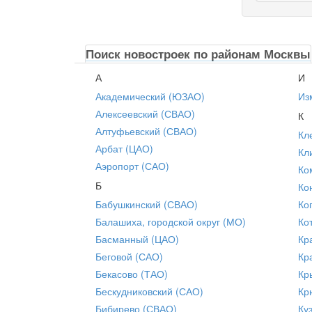
Поиск новостроек по районам Москвы
А
И
Академический (ЮЗАО)
Из
Алексеевский (СВАО)
К
Алтуфьевский (СВАО)
Кл
Арбат (ЦАО)
Кл
Аэропорт (САО)
Ко
Б
Ко
Бабушкинский (СВАО)
Ко
Балашиха, городской округ (МО)
Ко
Басманный (ЦАО)
Кр
Беговой (САО)
Кр
Бекасово (ТАО)
Кр
Бескудниковский (САО)
Кр
Бибирево (СВАО)
Ку