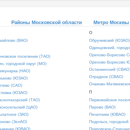
Районы Московской области
Метро Москвы
О
майлово (ВАО)
Обручевский (ЮЗАО)
Одинцовский, городс
Орехово-Борисово С
еновское поселение (ТАО)
Орехово-Борисово 
ин, городской округ (МО)
Останкинский (СВАО
ммунарка (НАО)
Отрадное (СВАО)
ньково (ЮЗАО)
Очаково-Матвеевско
птево (САО)
П
тловка (ЮЗАО)
аснопахорский (ТАО)
Первомайское посел
асносельский (ЦАО)
Перово (ВАО)
ылатское (ЗАО)
Печатники (ЮВАО)
юково (ЗелАО)
Подольск, городской 
зьминки (ЮВАО)
Покровское-Стрешне