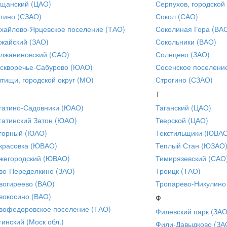
щанский (ЦАО)
Серпухов, городской
тино (СЗАО)
Сокол (САО)
хайлово-Ярцевское поселение (ТАО)
Соколиная Гора (ВА
жайский (ЗАО)
Сокольники (ВАО)
лжаниновский (САО)
Солнцево (ЗАО)
скворечье-Сабурово (ЮАО)
Сосенское поселени
тищи, городской округ (МО)
Строгино (СЗАО)
Т
гатино-Садовники (ЮАО)
Таганский (ЦАО)
гатинский Затон (ЮАО)
Тверской (ЦАО)
горный (ЮАО)
Текстильщики (ЮВА
красовка (ЮВАО)
Теплый Стан (ЮЗАО
жегородский (ЮВАО)
Тимирязевский (САО
во-Переделкино (ЗАО)
Троицк (ТАО)
вогиреево (ВАО)
Тропарево-Никулино
вокосино (ВАО)
Ф
вофедоровское поселение (ТАО)
Филевский парк (ЗАО
гинский (Моск обл.)
Фили-Давыдково (ЗА