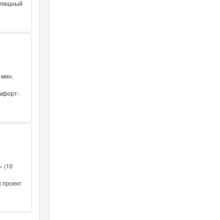
илищный
 мин.
омфорт-
» (10
 проект