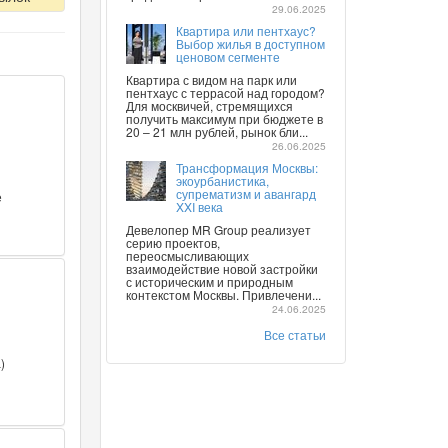
29.06.2025
Квартира или пентхаус?
Выбор жилья в доступном
ценовом сегменте
Квартира с видом на парк или
пентхаус с террасой над городом?
Для москвичей, стремящихся
получить максимум при бюджете в
20 – 21 млн рублей, рынок бли...
26.06.2025
Трансформация Москвы:
экоурбанистика,
супрематизм и авангард
е
XXI века
Девелопер MR Group реализует
серию проектов,
переосмысливающих
взаимодействие новой застройки
с историческим и природным
контекстом Москвы. Привлечени...
24.06.2025
Все статьи
)