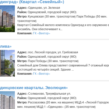
динград» (Квартал «Семейный»)
Адрес:
Одинцово, ул. Зеленая
Район:
Одинцовский, городской округ (МО)
Метро:
Кунцевская (30 мин. транспортом) Парк Победы (50 мин.
транспортом)
Квартал Семейный жилого комплекса Одинград и его окружение
ансамбль. Они обеспечивают к...
Компания:
ГК «Вектор»
лива»
Адрес:
пос. Лесной городок, ул. Грибовская
Район:
Одинцовский, городской округ (МО)
Метро:
Парк Победы (30 мин. транспортом)
Семейный дом Олива представляет современный 7-этажный кор
состоящий из четырёх секций. Здание ...
Компания:
ГК «Вектор»
динцовские кварталы. Эволюция»
Адрес:
Солманово, Триумфальная ул.
Район:
Одинцовский, городской округ (МО)
Метро:
Рассказовка (20 мин. на машине) МЦД-4 «Лесной Городок
мин. пешком) МЦД-1 «Одинцово» (35 мин. транспортом)