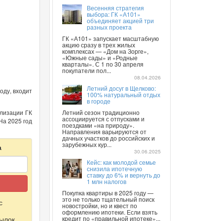
Весенняя стратегия
выбора: ГК «А101»
объединяет акцией три
разных проекта
ГК «А101» запускает масштабную
акцию сразу в трех жилых
комплексах — «Дом на Зорге»,
«Южные сады» и «Родные
кварталы». С 1 по 30 апреля
покупатели пол...
08.04.2026
Летний досуг в Щелково:
оду, входит
100% натуральный отдых
в городе
ализации ГК
Летний сезон традиционно
ассоциируется с отпусками и
На 2025 год
поездками «на природу».
Направления варьируются от
дачных участков до российских и
зарубежных кур...
а
30.06.2025
Кейс: как молодой семье
снизила ипотечную
ставку до 6% и вернуть до
1 млн налогов
Покупка квартиры в 2025 году —
это не только тщательный поиск
с
новостройки, но и квест по
оформлению ипотеки. Если взять
ылок
кредит по «правильной ипотеке»...