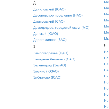
Ме
Д
Ми
Даниловский (ЮАО)
Ми
Десеновское поселение (НАО)
Мо
Дмитровский (САО)
Мо
Домодедово, городской округ (МО)
Мо
Донской (ЮАО)
Мы
Дорогомилово (ЗАО)
Н
З
На
Замоскворечье (ЦАО)
На
Западное Дегунино (САО)
На
Зеленоград (ЗелАО)
Не
Зюзино (ЮЗАО)
Ни
Зябликово (ЮАО)
Но
Но
Но
Но
Но