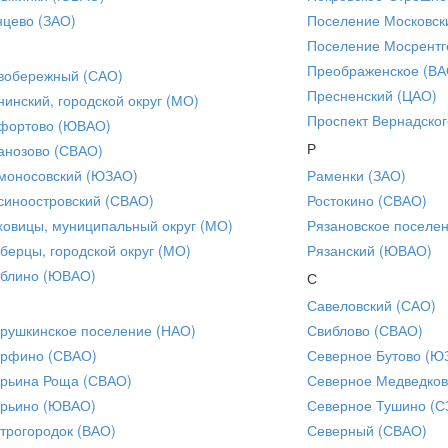
нцево (ЗАО)
Поселение Московск
Поселение Мосрентг
Преображенское (ВА
вобережный (САО)
Пресненский (ЦАО)
нинский, городской округ (МО)
Проспект Вернадског
фортово (ЮВАО)
Р
анозово (СВАО)
моносовский (ЮЗАО)
Раменки (ЗАО)
синоостровский (СВАО)
Ростокино (СВАО)
ховицы, муниципальный округ (МО)
Рязановское поселе
берцы, городской округ (МО)
Рязанский (ЮВАО)
блино (ЮВАО)
С
Савеловский (САО)
рушкинское поселение (НАО)
Свиблово (СВАО)
рфино (СВАО)
Северное Бутово (Ю
рьина Роща (СВАО)
Северное Медведков
рьино (ЮВАО)
Северное Тушино (С
трогородок (ВАО)
Северный (СВАО)