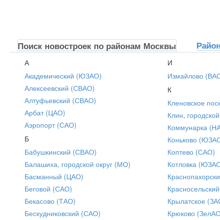
Райо
Поиск новостроек по районам Москвы
А
И
Академический (ЮЗАО)
Измайлово (ВА
Алексеевский (СВАО)
К
Алтуфьевский (СВАО)
Кленовское пос
Арбат (ЦАО)
Клин, городской
Аэропорт (САО)
Коммунарка (Н
Б
Коньково (ЮЗА
Бабушкинский (СВАО)
Коптево (САО)
Балашиха, городской округ (МО)
Котловка (ЮЗА
Басманный (ЦАО)
Краснопахорски
Беговой (САО)
Красносельский
Бекасово (ТАО)
Крылатское (ЗА
Бескудниковский (САО)
Крюково (ЗелАО