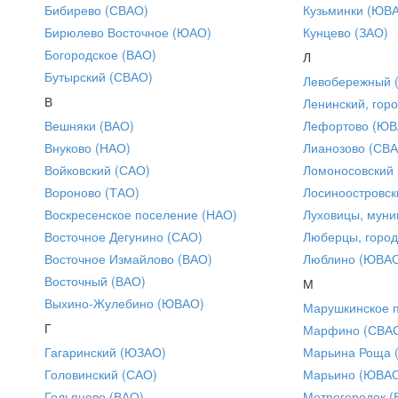
Бибирево (СВАО)
Кузьминки (ЮВ
Бирюлево Восточное (ЮАО)
Кунцево (ЗАО)
Богородское (ВАО)
Л
Бутырский (СВАО)
Левобережный 
В
Ленинский, горо
Вешняки (ВАО)
Лефортово (ЮВ
Внуково (НАО)
Лианозово (СВ
Войковский (САО)
Ломоносовский
Вороново (ТАО)
Лосиноостровск
Воскресенское поселение (НАО)
Луховицы, муни
Восточное Дегунино (САО)
Люберцы, город
Восточное Измайлово (ВАО)
Люблино (ЮВА
Восточный (ВАО)
М
Выхино-Жулебино (ЮВАО)
Марушкинское 
Г
Марфино (СВА
Гагаринский (ЮЗАО)
Марьина Роща 
Головинский (САО)
Марьино (ЮВА
Гольяново (ВАО)
Метрогородок (