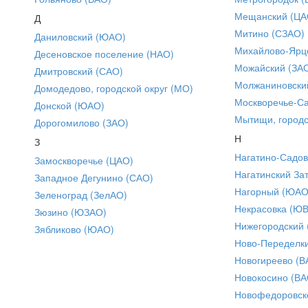
Мещанский (ЦА
Д
Митино (СЗАО)
Даниловский (ЮАО)
Михайлово-Ярце
Десеновское поселение (НАО)
Можайский (ЗА
Дмитровский (САО)
Молжаниновски
Домодедово, городской округ (МО)
Москворечье-С
Донской (ЮАО)
Мытищи, городс
Дорогомилово (ЗАО)
Н
З
Нагатино-Садо
Замоскворечье (ЦАО)
Нагатинский За
Западное Дегунино (САО)
Нагорный (ЮАО
Зеленоград (ЗелАО)
Некрасовка (Ю
Зюзино (ЮЗАО)
Нижегородский
Зябликово (ЮАО)
Ново-Переделки
Новогиреево (В
Новокосино (ВА
Новофедоровск