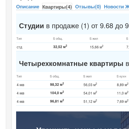
Описание
Отзывы(0)
Новости 
Квартиры(4)
в продаже (1) от 9.68 до 9
Студии
Тип
S общ.
S жил
S
2
32,52 м
2
стд
15,66 м
7
в
Четырехкомнатные квартиры
Тип
S общ.
S жил
S кухн
2
98,32 м
2
2
4 ккв
56,03 м
8,89 м
2
104,0 м
2
2
4 ккв
54,01 м
11,0 м
2
96,81 м
2
2
4 ккв
51,12 м
7,69 м