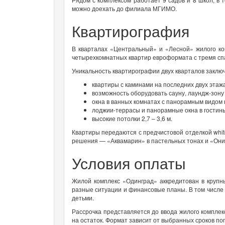
можно доехать до филиала МГИМО.
Квартирография
В кварталах «Центральный» и «Лесной» жилого к
четырехкомнатных квартир евроформата с тремя спа
Уникальность квартирографии двух кварталов заклю
квартиры с каминами на последних двух этажа
возможность оборудовать сауну, лаундж-зону 
окна в ванных комнатах с панорамным видом 
лоджии-террасы и панорамные окна в гостин
высокие потолки 2,7 – 3,6 м.
Квартиры передаются с предчистовой отделкой whit
решения — «Аквамарин» в пастельных тонах и «Они
Условия оплаты
Жилой комплекс «Одинград» аккредитован в крупн
разные ситуации и финансовые планы. В том числе 
детьми.
Рассрочка представляется до ввода жилого комплек
на остаток. Формат зависит от выбранных сроков по