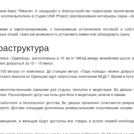
ском бюро Tikkanen. А ландшафт и благоустройство территории проектиро
холлов выполнен в студии UNK Project, преобразивших интерьеры парка «З
скими и европланировками, с панорамным остеклением гостиной и собс
ных опций, таких как возможность установить камин или оборудовать сауну.
раструктура
лекса «Одинград» расположены в 10 км от МКАД между можайским шоссе и
но добраться за 10 – 15 минут.
 100 метрах от комплекса. До станции метро «Парк победы» можно добрат
сского вокзала из Одинцово идут скоростные электрички МЦД-1. Время в пути
 многочисленными скверами для отдыха, прогулок и медитации. Во дворах
екс. Разнообразят досуг настилы для йоги и медитации, качели и гамаки.
заботного и безопасного детства. Во дворах органично сочетаются рекр
 групп. Детские площадки дополнены универсальными спортивными зонами
мещения, и жильцам будут доступны все товары и услуги первой необход
том числе гимназии, лицеи и школы с высоким рейтингом. За 10 минут на а