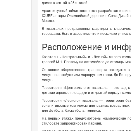
домов высотой в 25 этажей.
Архитектурный облик комплекса разработан в фин
ICUBE авторы Олимпийской деревни в Сочи. Дизайн 
Москве.
В кварталах представлены квартиры с классиче
террасами. Есть в ассортименте и несколько уникаль
Расположение и инф
Кварталы «Центральный» и «Лесной» жилого комп
трассой М-1. Поэтому на автомобиле до столицы мож
Остановки общественного транспорта находятся в
минут на автобусе или маршрутном такси. До Белору
минут.
Территория «Центрального» квартала — это сад с
детские игровые площадки и открытый воркаут-компл
Территория «Лесного» квартала — территория без
зоны и игровые комплексы для разных возрастных
для футбола, баскетбола, тенниса.
На первых этажах предусмотрены коммерческие по
стилобате запроектирован паркинг.
Рядом с комплексом работает 9 садов и 8 школ, в 