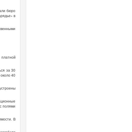
вали бюро
арядье» в
твенными
 платной
ься за 30
 около 40
 устроены
еационные
 с полями
имости. В
втомобиле