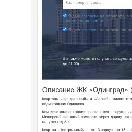
Я даю
согласие
на обработку мо
конфиденциальности
Я даю
согласие
на получение р
Вы также можете получить консульта
до 21:00)
Описание ЖК «Одинград» (
Кварталы «Центральный» и «Лесной» жилого ком
подмосковном Одинцово.
Комплекс комфорт-класса расположен в окружении
Мещерский парковый комплекс, через дорогу нахо
минутах ходьбы.
Квартал «Центральный» — это 3 корпуса по 15 – 