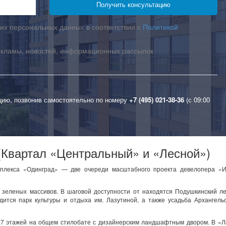
их персональных данных в соответствии с
Политикой
екламы, новостей, информационных рассылок
цию, позвонив самостоятельно по номеру
+7 (495) 021-38-36
(с 09:00
Квартал «Центральный» и «Лесной»)
плекса «Одинград» — две очереди масштабного проекта девелопера «И
 зеленых массивов. В шаговой доступности от находятся Подушкинский л
дится парк культуры и отдыха им. Лазутиной, а также усадьба Архангель
17 этажей на общем стилобате с дизайнерским ландшафтным двором. В «Л