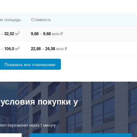
я площадь
Стоимость
2
2
–
32,52
м
9,68
–
9,68
млн ₽
2
1
–
104,0
м
22,88
–
24,58
млн ₽
Показать все планировки
 условия покупки у
лист перезвонит через 1 минуту