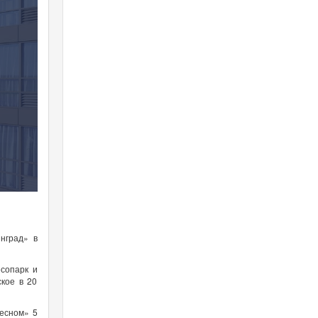
нград» в
есопарк и
ское в 20
есном» 5