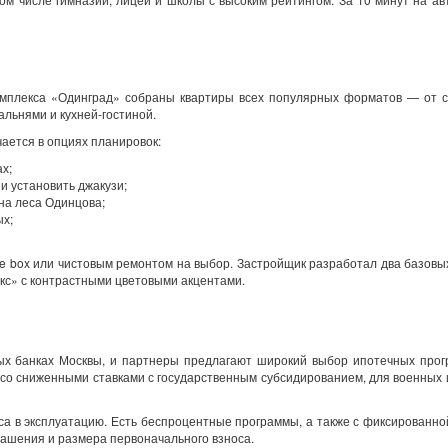
омплекса «Одинград» собраны квартиры всех популярных форматов — от с
льнями и кухней-гостиной.
чается в опциях планировок:
х;
и установить джакузи;
на леса Одинцова;
ых;
e box или чистовым ремонтом на выбор. Застройщик разработал два базовы
кс» с контрастными цветовыми акцентами.
ых банках Москвы, и партнеры предлагают широкий выбор ипотечных прог
со сниженными ставками с государственным субсидированием, для военных 
са в эксплуатацию. Есть беспроцентные программы, а также с фиксированно
гашения и размера первоначального взноса.