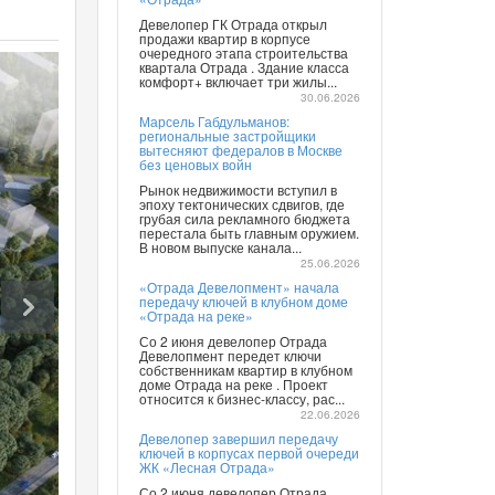
Девелопер ГК Отрада открыл
продажи квартир в корпусе
очередного этапа строительства
квартала Отрада . Здание класса
комфорт+ включает три жилы...
30.06.2026
Марсель Габдульманов:
региональные застройщики
вытесняют федералов в Москве
без ценовых войн
Рынок недвижимости вступил в
эпоху тектонических сдвигов, где
грубая сила рекламного бюджета
перестала быть главным оружием.
В новом выпуске канала...
25.06.2026
«Отрада Девелопмент» начала
передачу ключей в клубном доме
«Отрада на реке»
Со 2 июня девелопер Отрада
Девелопмент передет ключи
собственникам квартир в клубном
доме Отрада на реке . Проект
относится к бизнес-классу, рас...
22.06.2026
Девелопер завершил передачу
ключей в корпусах первой очереди
ЖК «Лесная Отрада»
Со 2 июня девелопер Отрада