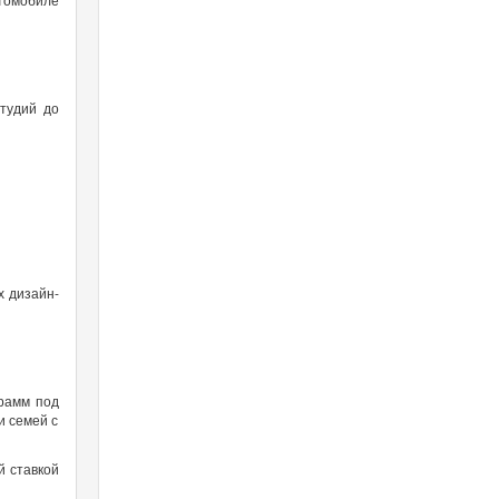
тудий до
х дизайн-
рамм под
и семей с
й ставкой