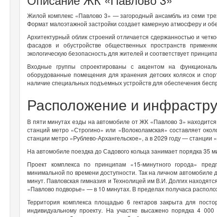
Жилой комплекс «Павлово 3» — загородный ансамбль из семи тре
Формат малоэтажной застройки создает камерную атмосферу и об
Архитектурный облик строений отличается сдержанностью и четко
фасадов и обустройстве общественных пространств применя
экологическую безопасность для жителей и соответствует принцип
Входные группы спроектированы с акцентом на функциональ
оборудованные помещения для хранения детских колясок и спор
наличие специальных подъемных устройств для обеспечения бесп
Расположение и инфрастр
В пяти минутах езды на автомобиле от ЖК «Павлово 3» находитс
станций метро «Строгино» или «Волоколамская» составляет около
станции метро «Рублево-Архангельское», а в 2029 году — станции 
На автомобиле поездка до Садового кольца занимает порядка 35 м
Проект комплекса по принципам «15-минутного города» пред
минимальной по времени доступности. Так на личном автомобиле д
минут. Павловская гимназия и Технолицей им В.И. Долгих находятс
«Павлово подворье» — в 10 минутах. В пределах получаса располо
Территория комплекса площадью 6 гектаров закрыта для посто
индивидуальному проекту. На участке высажено порядка 4 000 