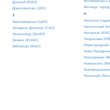
Москворечье-С
Донской (ЮАО)
Мытищи, городс
Дорогомилово (ЗАО)
Н
З
Нагатино-Садо
Замоскворечье (ЦАО)
Нагатинский За
Западное Дегунино (САО)
Нагорный (ЮАО
Зеленоград (ЗелАО)
Некрасовка (Ю
Зюзино (ЮЗАО)
Нижегородский
Зябликово (ЮАО)
Ново-Переделки
Новогиреево (В
Новокосино (ВА
Новофедоровск
Ногинский (Моск