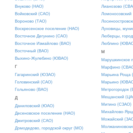
Внуково (НАО)
Лианозово (СВ
Войковский (САО)
Ломоносовский
Вороново (ТАО)
Лосиноостровск
Воскресенское поселение (НАО)
Луховицы, муни
Восточное Дегунино (САО)
Люберцы, город
Восточное Измайлово (ВАО)
Люблино (ЮВА
Восточный (ВАО)
М
Выхино-Жулебино (ЮВАО)
Марушкинское 
Г
Марфино (СВА
Гагаринский (ЮЗАО)
Марьина Роща 
Головинский (САО)
Марьино (ЮВА
Гольяново (ВАО)
Метрогородок (
Мещанский (ЦА
Д
Митино (СЗАО)
Даниловский (ЮАО)
Михайлово-Ярце
Десеновское поселение (НАО)
Можайский (ЗА
Дмитровский (САО)
Молжаниновски
Домодедово, городской округ (МО)