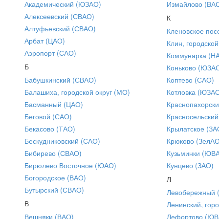
Академический (ЮЗАО)
Измайлово (ВА
Алексеевский (СВАО)
К
Алтуфьевский (СВАО)
Кленовское пос
Арбат (ЦАО)
Клин, городской
Аэропорт (САО)
Коммунарка (Н
Б
Коньково (ЮЗА
Бабушкинский (СВАО)
Коптево (САО)
Балашиха, городской округ (МО)
Котловка (ЮЗА
Басманный (ЦАО)
Краснопахорски
Беговой (САО)
Красносельский
Бекасово (ТАО)
Крылатское (ЗА
Бескудниковский (САО)
Крюково (ЗелАО
Бибирево (СВАО)
Кузьминки (ЮВ
Бирюлево Восточное (ЮАО)
Кунцево (ЗАО)
Богородское (ВАО)
Л
Бутырский (СВАО)
Левобережный 
В
Ленинский, горо
Вешняки (ВАО)
Лефортово (ЮВ