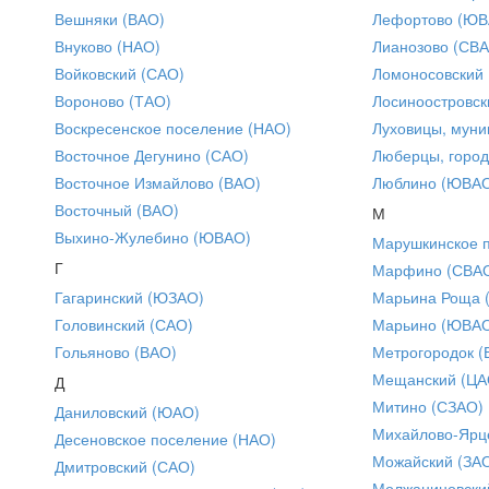
Вешняки (ВАО)
Лефортово (ЮВ
Внуково (НАО)
Лианозово (СВ
Войковский (САО)
Ломоносовский
Вороново (ТАО)
Лосиноостровск
Воскресенское поселение (НАО)
Луховицы, муни
Восточное Дегунино (САО)
Люберцы, город
Восточное Измайлово (ВАО)
Люблино (ЮВА
Восточный (ВАО)
М
Выхино-Жулебино (ЮВАО)
Марушкинское 
Г
Марфино (СВА
Гагаринский (ЮЗАО)
Марьина Роща 
Головинский (САО)
Марьино (ЮВА
Гольяново (ВАО)
Метрогородок (
Мещанский (ЦА
Д
Митино (СЗАО)
Даниловский (ЮАО)
Михайлово-Ярце
Десеновское поселение (НАО)
Можайский (ЗА
Дмитровский (САО)
Молжаниновски