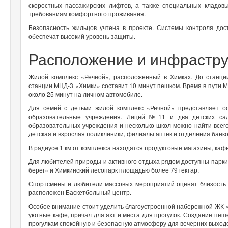
скоростных пассажирских лифтов, а также специальных кладов
требованиям комфортного проживания.
Безопасность жильцов учтена в проекте. Системы контроля до
обеспечат высокий уровень защиты.
Расположение и инфрастру
Жилой комплекс «Речной», расположенный в Химках. До станци
станции МЦД-3 «Химки» составит 10 минут пешком. Время в пути
около 25 минут на личном автомобиле.
Для семей с детьми жилой комплекс «Речной» представляет ос
образовательные учреждения. Лицей №11 и два детских са
образовательных учреждения и несколько школ можно найти всего
детская и взрослая поликлиники, филиалы аптек и отделения банко
В радиусе 1 км от комплекса находятся продуктовые магазины, каф
Для любителей природы и активного отдыха рядом доступны парки: 
берег» и Химкинский лесопарк площадью более 79 гектар.
Спортсмены и любители массовых мероприятий оценят близость к
расположен Баскетбольный центр.
Особое внимание стоит уделить благоустроенной набережной ЖК «
уютные кафе, причал для яхт и места для прогулок. Создание пе
прогулкам спокойную и безопасную атмосферу для вечерних выход