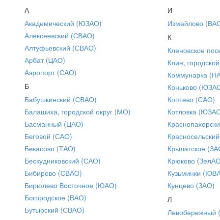
А
И
Академический (ЮЗАО)
Измайлово (ВА
Алексеевский (СВАО)
К
Алтуфьевский (СВАО)
Кленовское пос
Арбат (ЦАО)
Клин, городской
Аэропорт (САО)
Коммунарка (Н
Б
Коньково (ЮЗА
Бабушкинский (СВАО)
Коптево (САО)
Балашиха, городской округ (МО)
Котловка (ЮЗА
Басманный (ЦАО)
Краснопахорски
Беговой (САО)
Красносельский
Бекасово (ТАО)
Крылатское (ЗА
Бескудниковский (САО)
Крюково (ЗелАО
Бибирево (СВАО)
Кузьминки (ЮВ
Бирюлево Восточное (ЮАО)
Кунцево (ЗАО)
Богородское (ВАО)
Л
Бутырский (СВАО)
Левобережный 