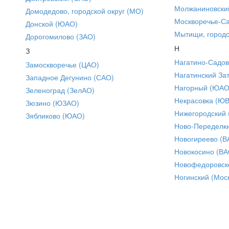
Молжаниновски
Домодедово, городской округ (МО)
Москворечье-С
Донской (ЮАО)
Мытищи, городс
Дорогомилово (ЗАО)
Н
З
Нагатино-Садо
Замоскворечье (ЦАО)
Нагатинский За
Западное Дегунино (САО)
Нагорный (ЮАО
Зеленоград (ЗелАО)
Некрасовка (Ю
Зюзино (ЮЗАО)
Нижегородский
Зябликово (ЮАО)
Ново-Переделки
Новогиреево (В
Новокосино (ВА
Новофедоровск
Ногинский (Моск