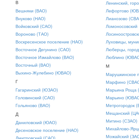
В
Ленинский, горо
Вешняки (ВАО)
Лефортово (ЮВ
Внуково (НАО)
Лианозово (СВ
Войковский (САО)
Ломоносовский
Вороново (ТАО)
Лосиноостровск
Воскресенское поселение (НАО)
Луховицы, муни
Восточное Дегунино (САО)
Люберцы, город
Восточное Измайлово (ВАО)
Люблино (ЮВА
Восточный (ВАО)
М
Выхино-Жулебино (ЮВАО)
Марушкинское 
Г
Марфино (СВА
Гагаринский (ЮЗАО)
Марьина Роща 
Головинский (САО)
Марьино (ЮВА
Гольяново (ВАО)
Метрогородок (
Мещанский (ЦА
Д
Митино (СЗАО)
Даниловский (ЮАО)
Михайлово-Ярце
Десеновское поселение (НАО)
Можайский (ЗА
Дмитровский (САО)