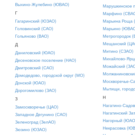
Выхино-Жулебино (ЮВАО)
Марушкинское 
Г
Марфино (СВА
Гагаринский (ЮЗАО)
Марьина Роща 
Головинский (САО)
Марьино (ЮВА
Гольяново (ВАО)
Метрогородок (
Мещанский (ЦА
Д
Митино (СЗАО)
Даниловский (ЮАО)
Михайлово-Ярце
Десеновское поселение (НАО)
Можайский (ЗА
Дмитровский (САО)
Молжаниновски
Домодедово, городской округ (МО)
Москворечье-С
Донской (ЮАО)
Мытищи, городс
Дорогомилово (ЗАО)
Н
З
Нагатино-Садо
Замоскворечье (ЦАО)
Нагатинский За
Западное Дегунино (САО)
Нагорный (ЮАО
Зеленоград (ЗелАО)
Некрасовка (Ю
Зюзино (ЮЗАО)