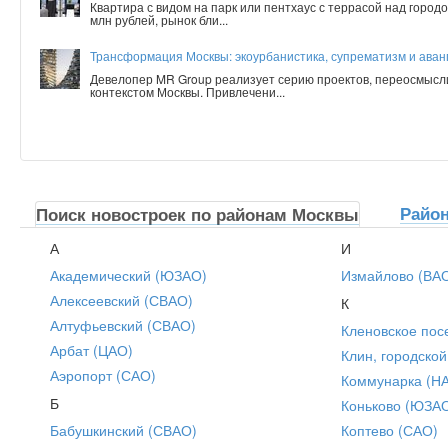
Квартира с видом на парк или пентхаус с террасой над город
млн рублей, рынок бли...
Трансформация Москвы: экоурбанистика, супрематизм и аванг
Девелопер MR Group реализует серию проектов, переосмысл
контекстом Москвы. Привлечени...
Райо
Поиск новостроек по районам Москвы
А
И
Академический (ЮЗАО)
Измайлово (ВА
Алексеевский (СВАО)
К
Алтуфьевский (СВАО)
Кленовское пос
Арбат (ЦАО)
Клин, городской
Аэропорт (САО)
Коммунарка (Н
Б
Коньково (ЮЗА
Бабушкинский (СВАО)
Коптево (САО)