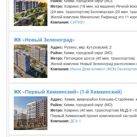
Район:
Химки, городской округ (МО)
Метро:
Ховрино (18 мин. на машине) Речной вокз
(24 мин. транспортом) Беломорская (20 мин. тра
Жилой комплекс Миниполис Рафинад это 11 корпу
Компания:
СИТИ21
ЖК «Новый Зеленоград»
Адрес:
Рузино, мкр. Кутузовский, 2
Район:
Химки, городской округ (МО)
Метро:
Пятницкое шоссе (40 мин. транспортом)
Жилой комплекс Новый Зеленоград расположен в
Компания:
Икона Девелопмент (IKON Developmen
ЖК «Первый Химкинский» (1-й Химкинский)
Адрес:
Химки, микрорайон Клязьма-Старбеево, 
Район:
Химки, городской округ (МО)
Метро:
Ховрино (40 мин. транспортом) МЦД-3 «Х
Первый Химкинский проект комплексной застройки
Компания:
ДСК-1