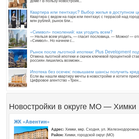
доме? В пользу новостройк...
Квартира или пентхаус? Выбор жилья в доступном 
Квартира с видом на парк или пентхаус с террасой над горо
млн рублей, рынок бли...
«Символ» поколений: как угодить всем?
— Нельзя всем угодить, — гласит пословица. — Можно! — о
«Символ». Но начнем с...
Рынок после льготной ипотеки: Plus Development под
Отмена льготной ипотеки и скачок ключевой процентной ста
россиян лишились возможн...
Ипотека без осечек: повышаем шансы получить кред
Если вы нашли квартиру мечты в новостройке и хотите приобр
Цифровое агентство «Трен...
Новостройки в округе МО — Химки
ЖК «Авентин»
Адрес:
Химки, мкр. Сходня, ул. Железнодорожна
Район:
Химки, городской округ (МО)