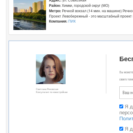
Район:
Химки, городской округ (МО)
Метро:
Речной вокзал (14 мин. на машине) Речно
Проект Левобережный - это масштабный проект к
Компания:
ПИК
Бес
Вы можете 
своего тел
Светлана Янковская
Консультант по новостройкам
Я 
персо
Поли
Я 