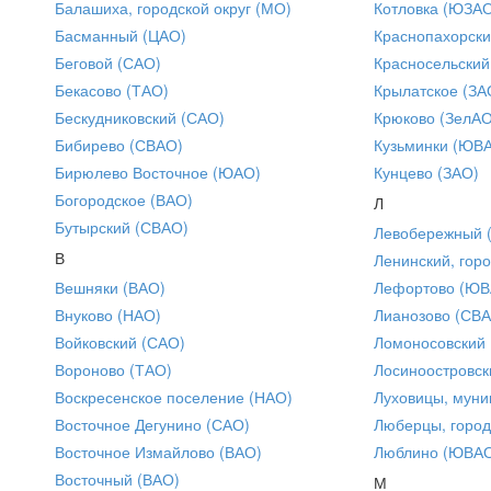
Балашиха, городской округ (МО)
Котловка (ЮЗА
Басманный (ЦАО)
Краснопахорски
Беговой (САО)
Красносельский
Бекасово (ТАО)
Крылатское (ЗА
Бескудниковский (САО)
Крюково (ЗелАО
Бибирево (СВАО)
Кузьминки (ЮВ
Бирюлево Восточное (ЮАО)
Кунцево (ЗАО)
Богородское (ВАО)
Л
Бутырский (СВАО)
Левобережный 
В
Ленинский, горо
Вешняки (ВАО)
Лефортово (ЮВ
Внуково (НАО)
Лианозово (СВ
Войковский (САО)
Ломоносовский
Вороново (ТАО)
Лосиноостровск
Воскресенское поселение (НАО)
Луховицы, муни
Восточное Дегунино (САО)
Люберцы, город
Восточное Измайлово (ВАО)
Люблино (ЮВА
Восточный (ВАО)
М