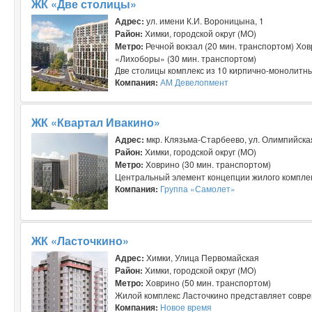
ЖК «Две столицы»
Адрес:
ул. имени К.И. Вороницына, 1
Район:
Химки, городской округ (МО)
Метро:
Речной вокзал (20 мин. транспортом) Хо
«Лихоборы» (30 мин. транспортом)
Две столицы комплекс из 10 кирпично-монолитных
Компания:
АМ Девелопмент
ЖК «Квартал Ивакино»
Адрес:
мкр. Клязьма-Старбеево, ул. Олимпийска
Район:
Химки, городской округ (МО)
Метро:
Ховрино (30 мин. транспортом)
Центральный элемент концепции жилого комплек
Компания:
Группа «Самолет»
ЖК «Ласточкино»
Адрес:
Химки, Улица Первомайская
Район:
Химки, городской округ (МО)
Метро:
Ховрино (50 мин. транспортом)
Жилой комплекс Ласточкино представляет совре
Компания:
Новое время