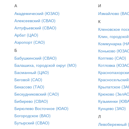
А
И
Академический (ЮЗАО)
Измайлово (ВА
Алексеевский (СВАО)
К
Алтуфьевский (СВАО)
Кленовское пос
Арбат (ЦАО)
Клин, городской
Аэропорт (САО)
Коммунарка (Н
Б
Коньково (ЮЗА
Бабушкинский (СВАО)
Коптево (САО)
Балашиха, городской округ (МО)
Котловка (ЮЗА
Басманный (ЦАО)
Краснопахорски
Беговой (САО)
Красносельский
Бекасово (ТАО)
Крылатское (ЗА
Бескудниковский (САО)
Крюково (ЗелАО
Бибирево (СВАО)
Кузьминки (ЮВ
Бирюлево Восточное (ЮАО)
Кунцево (ЗАО)
Богородское (ВАО)
Л
Бутырский (СВАО)
Левобережный 