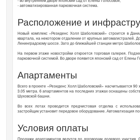
- во внутреннем дворе японский сад от Елены Голосовой;
- автоматизированная парковочная система.
Расположение и инфрастру
Новый комплекс «Резиденс Холл Шаболовский» строится в Данил
квартала, на некотором отдалении от крупных автомагистралей. Д
Ленинградскому шоссе. Зато до ближайшей станции метро Шаболов
На первом этаже новостройки откроется торговая галерея. Подз
парковочной системой. Во дворе появится японский сад от Елены Г
Апартаменты
Всего в проекте «Резиденс Холл Шаболовский» насчитывается 90 
3.05 метра. 6 апартаментов на последних этажах оснащены собст
Шуховской башни.
Во всех лотах проводится предчистовая отделка с использов
застройщик установит передовое оборудование. Автоматизация по
Условия оплаты
Продажи апартаментов ведутся по договорам долевого участия. 