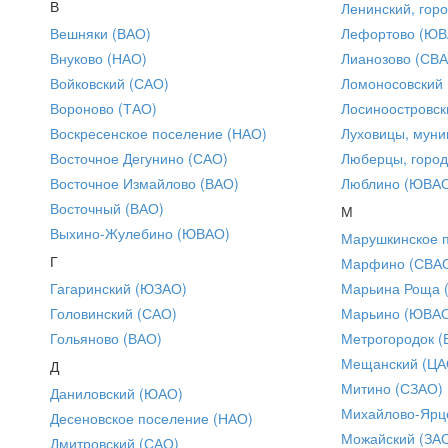
В
Ленинский, горо
Вешняки (ВАО)
Лефортово (ЮВ
Внуково (НАО)
Лианозово (СВ
Войковский (САО)
Ломоносовский
Вороново (ТАО)
Лосиноостровск
Воскресенское поселение (НАО)
Луховицы, муни
Восточное Дегунино (САО)
Люберцы, город
Восточное Измайлово (ВАО)
Люблино (ЮВА
Восточный (ВАО)
М
Выхино-Жулебино (ЮВАО)
Марушкинское 
Г
Марфино (СВА
Гагаринский (ЮЗАО)
Марьина Роща 
Головинский (САО)
Марьино (ЮВА
Гольяново (ВАО)
Метрогородок (
Мещанский (ЦА
Д
Митино (СЗАО)
Даниловский (ЮАО)
Михайлово-Ярце
Десеновское поселение (НАО)
Можайский (ЗА
Дмитровский (САО)