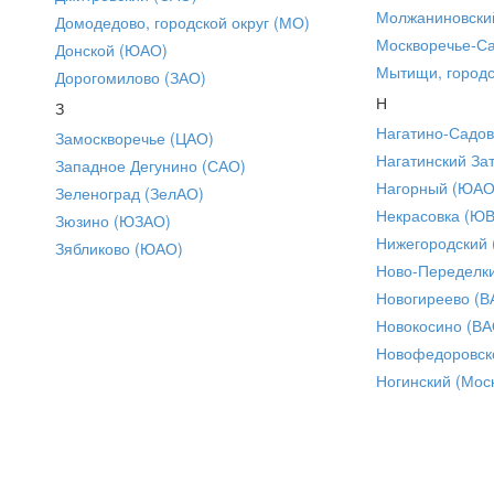
Молжаниновски
Домодедово, городской округ (МО)
Москворечье-С
Донской (ЮАО)
Мытищи, городс
Дорогомилово (ЗАО)
Н
З
Нагатино-Садо
Замоскворечье (ЦАО)
Нагатинский За
Западное Дегунино (САО)
Нагорный (ЮАО
Зеленоград (ЗелАО)
Некрасовка (Ю
Зюзино (ЮЗАО)
Нижегородский
Зябликово (ЮАО)
Ново-Переделки
Новогиреево (В
Новокосино (ВА
Новофедоровск
Ногинский (Моск