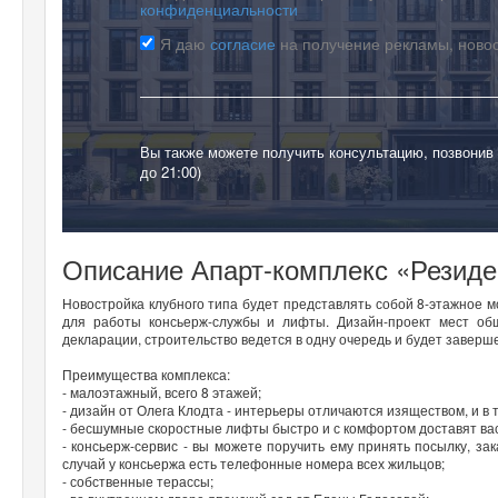
конфиденциальности
Я даю
согласие
на получение рекламы, ново
Вы также можете получить консультацию, позвонив
до 21:00)
Описание Апарт-комплекс «Резид
Новостройка клубного типа будет представлять собой 8-этажное 
для работы консьерж-службы и лифты. Дизайн-проект мест об
декларации, строительство ведется в одну очередь и будет заверше
Преимущества комплекса:
- малоэтажный, всего 8 этажей;
- дизайн от Олега Клодта - интерьеры отличаются изяществом, и в т
- бесшумные скоростные лифты быстро и с комфортом доставят вас
- консьерж-сервис - вы можете поручить ему принять посылку, за
случай у консьержа есть телефонные номера всех жильцов;
- собственные терассы;