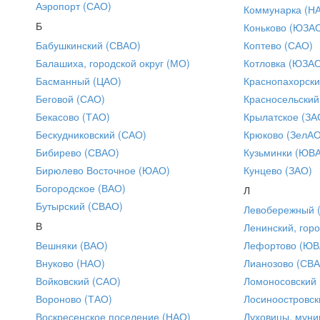
Аэропорт (САО)
Коммунарка (Н
Б
Коньково (ЮЗА
Бабушкинский (СВАО)
Коптево (САО)
Балашиха, городской округ (МО)
Котловка (ЮЗА
Басманный (ЦАО)
Краснопахорски
Беговой (САО)
Красносельский
Бекасово (ТАО)
Крылатское (ЗА
Бескудниковский (САО)
Крюково (ЗелАО
Бибирево (СВАО)
Кузьминки (ЮВ
Бирюлево Восточное (ЮАО)
Кунцево (ЗАО)
Богородское (ВАО)
Л
Бутырский (СВАО)
Левобережный 
В
Ленинский, горо
Вешняки (ВАО)
Лефортово (ЮВ
Внуково (НАО)
Лианозово (СВ
Войковский (САО)
Ломоносовский
Вороново (ТАО)
Лосиноостровск
Воскресенское поселение (НАО)
Луховицы, муни