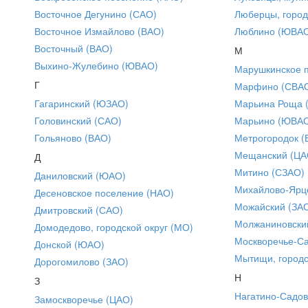
Восточное Дегунино (САО)
Люберцы, город
Восточное Измайлово (ВАО)
Люблино (ЮВА
Восточный (ВАО)
М
Выхино-Жулебино (ЮВАО)
Марушкинское 
Г
Марфино (СВА
Гагаринский (ЮЗАО)
Марьина Роща 
Головинский (САО)
Марьино (ЮВА
Гольяново (ВАО)
Метрогородок (
Мещанский (ЦА
Д
Митино (СЗАО)
Даниловский (ЮАО)
Михайлово-Ярце
Десеновское поселение (НАО)
Можайский (ЗА
Дмитровский (САО)
Молжаниновски
Домодедово, городской округ (МО)
Москворечье-С
Донской (ЮАО)
Мытищи, городс
Дорогомилово (ЗАО)
Н
З
Нагатино-Садо
Замоскворечье (ЦАО)