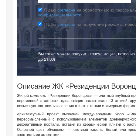
Я даю
согласие
на обработку моих персональ
конфиденциальности
Я даю
согласие
на получение рекламы, ново
Вы также можете получить консультацию, позвонив
до 21:00)
Описание ЖК «Резиденции Воронц
Жилой комплекс «Резиденции Воронцова» — элитный клубный прое
переменной этажности: одна секция насчитывает 13 этажей, др
невысокую плотность заселения в соответствии с камерным форма
Архитектурный проект выполнен международным бюро «Блан
переосмысленный с использованием элементов древнерусско
декоративные порталы, вставки из керамической плитки с ра
Основной цвет облицовки — светлый камень, белый или крем
золотистыми акцентами.