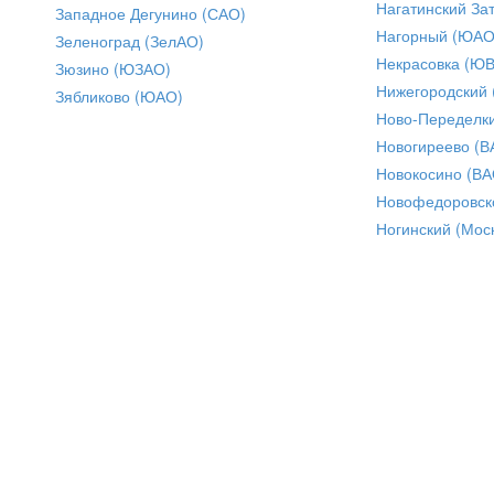
Нагатинский За
Западное Дегунино (САО)
Нагорный (ЮАО
Зеленоград (ЗелАО)
Некрасовка (Ю
Зюзино (ЮЗАО)
Нижегородский
Зябликово (ЮАО)
Ново-Переделки
Новогиреево (В
Новокосино (ВА
Новофедоровск
Ногинский (Моск