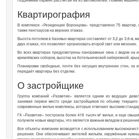
Квартирография
В комплексе «Резиденции Воронцова» представлено 75 квартир,
также пентхаусов на верхних этажах.
Высота потолков в базовых квартирах составляет от 3,2 до 3,6 м,
двух этажах, что позволяет организовать второй свет или мезонин.
Во всех квартирах предусмотрены панорамные окна с видом на и
кремлёвских соборов, высотка на Котельнической набережной, кры
Планировки свободные, почти без несущих внутренних стен, за 
передаёт квартиры без отделки.
О застройщике
Группа компаний «Развитие» является одним из ведущих деве
занимая первое место среди застройщиков по объему текущего 
современные жилые комплексы, которые отвечают высоким стандар
ГК «Развитие» построила более 416 тысяч м² жилья, и еще свыше
получили новые квартиры, что является важным вкладом в решени
Все объекты компании возводятся с использованием высококачес
решения. Они обеспечивают жителей жильём, окружённым нужн
этажах до подземных и линейных парковок, а также уютных дворов