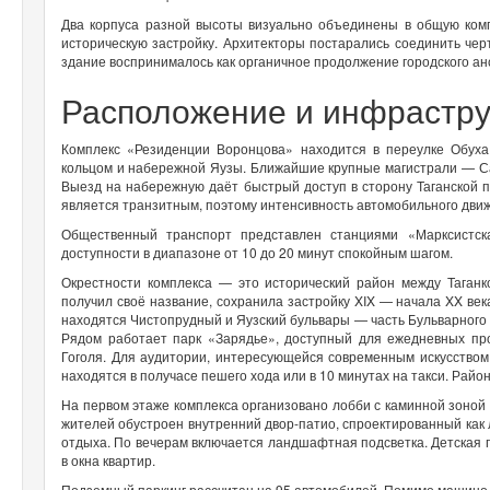
Два корпуса разной высоты визуально объединены в общую ком
историческую застройку. Архитекторы постарались соединить че
здание воспринималось как органичное продолжение городского а
Расположение и инфрастр
Комплекс «Резиденции Воронцова» находится в переулке Обух
кольцом и набережной Яузы. Ближайшие крупные магистрали — Сад
Выезд на набережную даёт быстрый доступ в сторону Таганской 
является транзитным, поэтому интенсивность автомобильного движ
Общественный транспорт представлен станциями «Марксистск
доступности в диапазоне от 10 до 20 минут спокойным шагом.
Окрестности комплекса — это исторический район между Таганк
получил своё название, сохранила застройку XIX — начала XX век
находятся Чистопрудный и Яузский бульвары — часть Бульварног
Рядом работает парк «Зарядье», доступный для ежедневных прог
Гоголя. Для аудитории, интересующейся современным искусством
находятся в получасе пешего хода или в 10 минутах на такси. Ра
На первом этаже комплекса организовано лобби с каминной зоной 
жителей обустроен внутренний двор-патио, спроектированный как
отдыха. По вечерам включается ландшафтная подсветка. Детская 
в окна квартир.
Подземный паркинг рассчитан на 95 автомобилей. Помимо машино