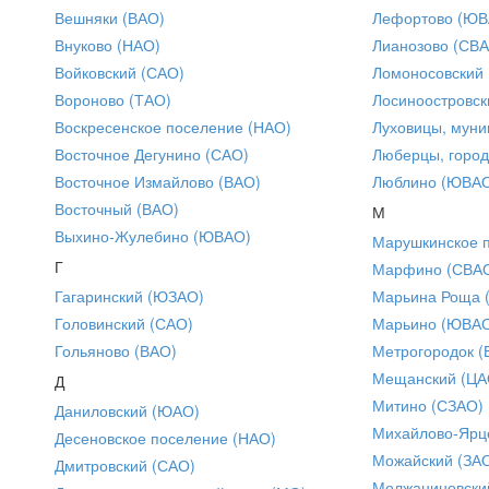
Вешняки (ВАО)
Лефортово (ЮВ
Внуково (НАО)
Лианозово (СВ
Войковский (САО)
Ломоносовский
Вороново (ТАО)
Лосиноостровск
Воскресенское поселение (НАО)
Луховицы, муни
Восточное Дегунино (САО)
Люберцы, город
Восточное Измайлово (ВАО)
Люблино (ЮВА
Восточный (ВАО)
М
Выхино-Жулебино (ЮВАО)
Марушкинское 
Г
Марфино (СВА
Гагаринский (ЮЗАО)
Марьина Роща 
Головинский (САО)
Марьино (ЮВА
Гольяново (ВАО)
Метрогородок (
Мещанский (ЦА
Д
Митино (СЗАО)
Даниловский (ЮАО)
Михайлово-Ярце
Десеновское поселение (НАО)
Можайский (ЗА
Дмитровский (САО)
Молжаниновски