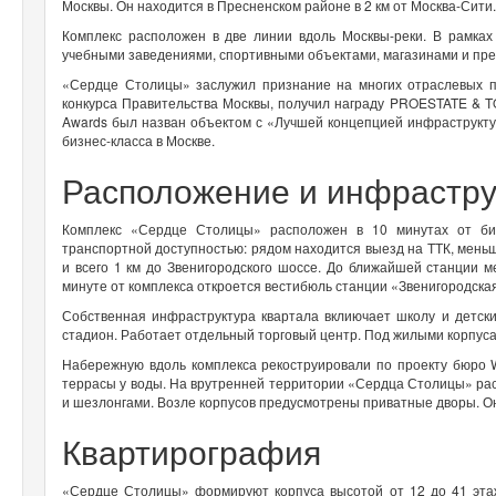
Москвы. Он находится в Пресненском районе в 2 км от Москва-Сити
Комплекс расположен в две линии вдоль Москвы-реки. В рамках
учебными заведениями, спортивными объектами, магазинами и пре
«Сердце Столицы» заслужил признание на многих отраслевых 
конкурса Правительства Москвы, получил награду PROESTATE & T
Awards был назван объектом с «Лучшей концепцией инфраструкту
бизнес-класса в Москве.
Расположение и инфрастру
Комплекс «Сердце Столицы» расположен в 10 минутах от биз
транспортной доступностью: рядом находится выезд на ТТК, меньш
и всего 1 км до Звенигородского шоссе. До ближайшей станции м
минуте от комплекса откроется вестибюль станции «Звенигородска
Собственная инфраструктура квартала вклиючает школу и детски
стадион. Работает отдельный торговый центр. Под жилыми корпус
Набережную вдоль комплекса рекоструировали по проекту бюро 
террасы у воды. На врутренней территории «Сердца Столицы» ра
и шезлонгами. Возле корпусов предусмотрены приватные дворы. Он
Квартирография
«Сердце Столицы» формируют корпуса высотой от 12 до 41 этаж