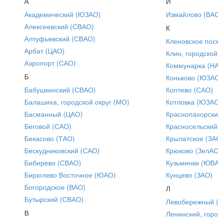
А
И
Академический (ЮЗАО)
Измайлово (ВА
Алексеевский (СВАО)
К
Алтуфьевский (СВАО)
Кленовское пос
Арбат (ЦАО)
Клин, городской
Аэропорт (САО)
Коммунарка (Н
Б
Коньково (ЮЗА
Бабушкинский (СВАО)
Коптево (САО)
Балашиха, городской округ (МО)
Котловка (ЮЗА
Басманный (ЦАО)
Краснопахорски
Беговой (САО)
Красносельский
Бекасово (ТАО)
Крылатское (ЗА
Бескудниковский (САО)
Крюково (ЗелАО
Бибирево (СВАО)
Кузьминки (ЮВ
Бирюлево Восточное (ЮАО)
Кунцево (ЗАО)
Богородское (ВАО)
Л
Бутырский (СВАО)
Левобережный 
В
Ленинский, горо