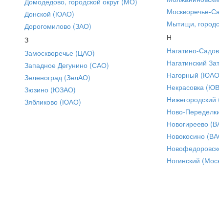
Домодедово, городской округ (МО)
Москворечье-С
Донской (ЮАО)
Мытищи, городс
Дорогомилово (ЗАО)
Н
З
Нагатино-Садо
Замоскворечье (ЦАО)
Нагатинский За
Западное Дегунино (САО)
Нагорный (ЮАО
Зеленоград (ЗелАО)
Некрасовка (Ю
Зюзино (ЮЗАО)
Нижегородский
Зябликово (ЮАО)
Ново-Переделки
Новогиреево (В
Новокосино (ВА
Новофедоровск
Ногинский (Моск