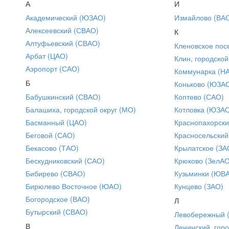
А
И
Академический (ЮЗАО)
Измайлово (ВА
Алексеевский (СВАО)
К
Алтуфьевский (СВАО)
Кленовское пос
Арбат (ЦАО)
Клин, городской
Аэропорт (САО)
Коммунарка (Н
Б
Коньково (ЮЗА
Бабушкинский (СВАО)
Коптево (САО)
Балашиха, городской округ (МО)
Котловка (ЮЗА
Басманный (ЦАО)
Краснопахорски
Беговой (САО)
Красносельский
Бекасово (ТАО)
Крылатское (ЗА
Бескудниковский (САО)
Крюково (ЗелАО
Бибирево (СВАО)
Кузьминки (ЮВ
Бирюлево Восточное (ЮАО)
Кунцево (ЗАО)
Богородское (ВАО)
Л
Бутырский (СВАО)
Левобережный 
В
Ленинский, горо