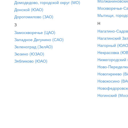
Молжаниновски
Домодедово, городской округ (МО)
Москворечье-С
Донской (ЮАО)
Мытищи, городс
Дорогомилово (ЗАО)
Н
З
Нагатино-Садо
Замоскворечье (ЦАО)
Нагатинский За
Западное Дегунино (САО)
Нагорный (ЮАО
Зеленоград (ЗелАО)
Некрасовка (Ю
Зюзино (ЮЗАО)
Нижегородский
Зябликово (ЮАО)
Ново-Переделки
Новогиреево (В
Новокосино (ВА
Новофедоровск
Ногинский (Моск