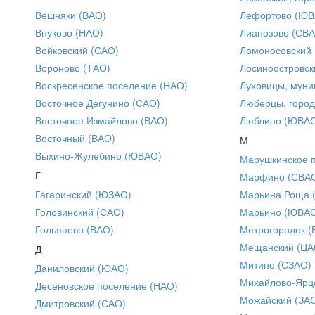
Вешняки (ВАО)
Лефортово (ЮВ
Внуково (НАО)
Лианозово (СВ
Войковский (САО)
Ломоносовский
Вороново (ТАО)
Лосиноостровск
Воскресенское поселение (НАО)
Луховицы, муни
Восточное Дегунино (САО)
Люберцы, город
Восточное Измайлово (ВАО)
Люблино (ЮВА
Восточный (ВАО)
М
Выхино-Жулебино (ЮВАО)
Марушкинское 
Г
Марфино (СВА
Гагаринский (ЮЗАО)
Марьина Роща 
Головинский (САО)
Марьино (ЮВА
Гольяново (ВАО)
Метрогородок (
Мещанский (ЦА
Д
Митино (СЗАО)
Даниловский (ЮАО)
Михайлово-Ярце
Десеновское поселение (НАО)
Можайский (ЗА
Дмитровский (САО)