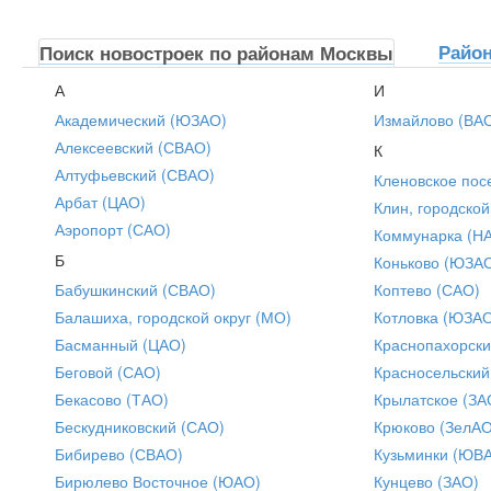
Райо
Поиск новостроек по районам Москвы
А
И
Академический (ЮЗАО)
Измайлово (ВА
Алексеевский (СВАО)
К
Алтуфьевский (СВАО)
Кленовское пос
Арбат (ЦАО)
Клин, городской
Аэропорт (САО)
Коммунарка (Н
Б
Коньково (ЮЗА
Бабушкинский (СВАО)
Коптево (САО)
Балашиха, городской округ (МО)
Котловка (ЮЗА
Басманный (ЦАО)
Краснопахорски
Беговой (САО)
Красносельский
Бекасово (ТАО)
Крылатское (ЗА
Бескудниковский (САО)
Крюково (ЗелАО
Бибирево (СВАО)
Кузьминки (ЮВ
Бирюлево Восточное (ЮАО)
Кунцево (ЗАО)