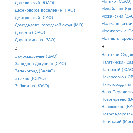
Митино (СЗАО)
Даниловский (ЮАО)
Михайлово-Ярце
Десеновское поселение (НАО)
Можайский (ЗА
Дмитровский (САО)
Молжаниновски
Домодедово, городской округ (МО)
Москворечье-С
Донской (ЮАО)
Мытищи, городс
Дорогомилово (ЗАО)
Н
З
Нагатино-Садо
Замоскворечье (ЦАО)
Нагатинский За
Западное Дегунино (САО)
Нагорный (ЮАО
Зеленоград (ЗелАО)
Некрасовка (Ю
Зюзино (ЮЗАО)
Нижегородский
Зябликово (ЮАО)
Ново-Переделки
Новогиреево (В
Новокосино (ВА
Новофедоровск
Ногинский (Моск