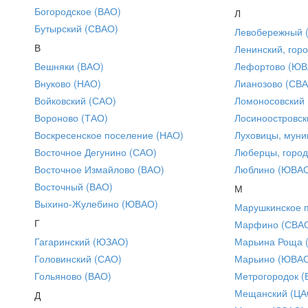
Богородское (ВАО)
Л
Бутырский (СВАО)
Левобережный 
В
Ленинский, горо
Вешняки (ВАО)
Лефортово (ЮВ
Внуково (НАО)
Лианозово (СВ
Войковский (САО)
Ломоносовский
Вороново (ТАО)
Лосиноостровск
Воскресенское поселение (НАО)
Луховицы, муни
Восточное Дегунино (САО)
Люберцы, город
Восточное Измайлово (ВАО)
Люблино (ЮВА
Восточный (ВАО)
М
Выхино-Жулебино (ЮВАО)
Марушкинское 
Г
Марфино (СВА
Гагаринский (ЮЗАО)
Марьина Роща 
Головинский (САО)
Марьино (ЮВА
Гольяново (ВАО)
Метрогородок (
Мещанский (ЦА
Д