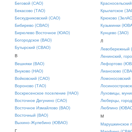
Беговой (САО)
Красносельский
Бекасово (ТАО)
Крылатское (ЗА
Бескудниковский (САО)
Крюково (ЗелАО
Бибирево (СВАО)
Кузьминки (ЮВ
Бирюлево Восточное (ЮАО)
Кунцево (ЗАО)
Богородское (ВАО)
Л
Бутырский (СВАО)
Левобережный 
В
Ленинский, горо
Вешняки (ВАО)
Лефортово (ЮВ
Внуково (НАО)
Лианозово (СВ
Войковский (САО)
Ломоносовский
Вороново (ТАО)
Лосиноостровск
Воскресенское поселение (НАО)
Луховицы, муни
Восточное Дегунино (САО)
Люберцы, город
Восточное Измайлово (ВАО)
Люблино (ЮВА
Восточный (ВАО)
М
Выхино-Жулебино (ЮВАО)
Марушкинское 
Г
Марфино (СВА