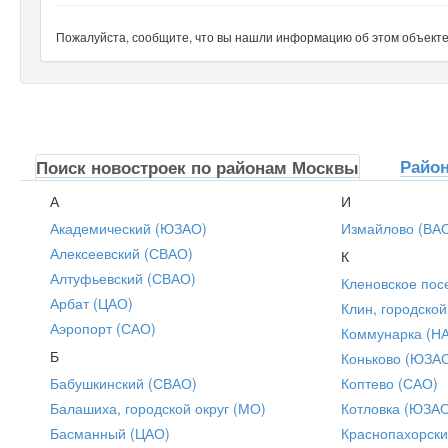
Пожалуйста, сообщите, что вы нашли информацию об этом объекте н
Райо
Поиск новостроек по районам Москвы
А
И
Академический (ЮЗАО)
Измайлово (ВА
Алексеевский (СВАО)
К
Алтуфьевский (СВАО)
Кленовское пос
Арбат (ЦАО)
Клин, городской
Аэропорт (САО)
Коммунарка (Н
Б
Коньково (ЮЗА
Бабушкинский (СВАО)
Коптево (САО)
Балашиха, городской округ (МО)
Котловка (ЮЗА
Басманный (ЦАО)
Краснопахорски