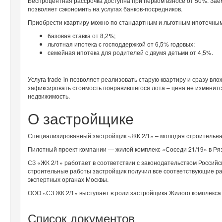
Беспроцентная рассрочка доступна при первом взносе от 50%. Зае
позволяет сэкономить на услугах банков-посредников.
Приобрести квартиру можно по стандартным и льготным ипотечны
базовая ставка от 8,2%;
льготная ипотека с господдержкой от 6,5% годовых;
семейная ипотека для родителей с двумя детьми от 4,5%.
Услуга trade-in позволяет реализовать старую квартиру и сразу вло
зафиксировать стоимость понравившегося лота – цена не изменит
недвижимость.
О застройщике
Специализированный застройщик «ЖК 2/1» – молодая строительная
Пилотный проект компании — жилой комплекс «Соседи 21/19» в Ря
СЗ «ЖК 2/1» работает в соответствии с законодательством Россий
строительные работы застройщик получил все соответствующие р
экспертных органах Москвы.
ООО «СЗ ЖК 2/1» выступает в роли застройщика Жилого комплекса
Список документов