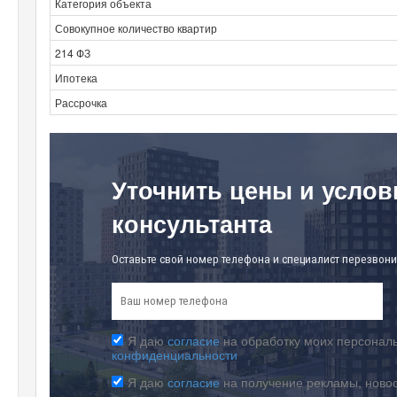
Категория объекта
Совокупное количество квартир
214 ФЗ
Ипотека
Рассрочка
Уточнить цены и услов
консультанта
Оставьте свой номер телефона и специалист перезвони
Я даю
согласие
на обработку моих персональ
конфиденциальности
Я даю
согласие
на получение рекламы, ново