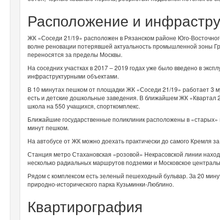
Расположение и инфрастру
ЖК «Соседи 21/19» расположен в Рязанском районе Юго-Восточного
волне реновации потерявшей актуальность промышленной зоны Г
переносятся за пределы Москвы.
На соседних участках в 2017 – 2019 годах уже было введено в экс
инфраструктурными объектами.
В 10 минутах пешком от площадки ЖК «Соседи 21/19» работает 3 м
есть и детские дошкольные заведения. В ближайшем ЖК «Квартал 21
школа на 550 учащихся, спорткомплекс.
Ближайшие государственные поликлиник расположены в «старых» кв
минут пешком.
На автобусе от ЖК можно доехать практически до самого Кремля за
Станция метро Стахановская «розовой» Некрасовской линии находи
несколько радиальных маршрутов подземки и Московское централь
Рядом с комплексом есть зеленый пешеходный бульвар. За 20 мину
природно-исторического парка Кузьминки-Люблино.
Квартирография