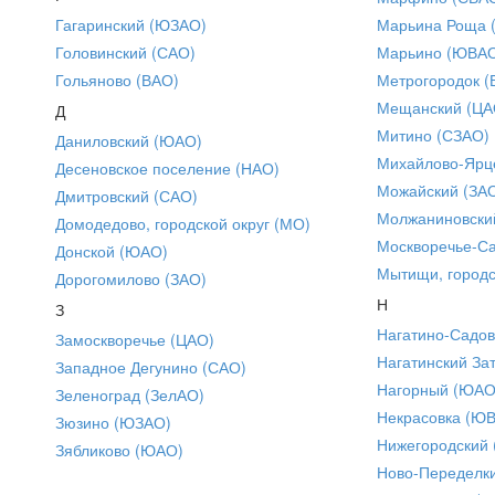
Гагаринский (ЮЗАО)
Марьина Роща 
Головинский (САО)
Марьино (ЮВА
Гольяново (ВАО)
Метрогородок (
Мещанский (ЦА
Д
Митино (СЗАО)
Даниловский (ЮАО)
Михайлово-Ярце
Десеновское поселение (НАО)
Можайский (ЗА
Дмитровский (САО)
Молжаниновски
Домодедово, городской округ (МО)
Москворечье-С
Донской (ЮАО)
Мытищи, городс
Дорогомилово (ЗАО)
Н
З
Нагатино-Садо
Замоскворечье (ЦАО)
Нагатинский За
Западное Дегунино (САО)
Нагорный (ЮАО
Зеленоград (ЗелАО)
Некрасовка (Ю
Зюзино (ЮЗАО)
Нижегородский
Зябликово (ЮАО)
Ново-Переделки