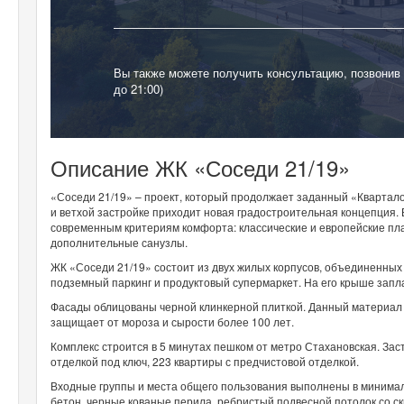
Вы также можете получить консультацию, позвонив
до 21:00)
Описание ЖК «Соседи 21/19»
«Соседи 21/19» – проект, который продолжает заданный «Квартало
и ветхой застройке приходит новая градостроительная концепция. 
современным критериям комфорта: классические и европейские пла
дополнительные санузлы.
ЖК «Соседи 21/19» состоит из двух жилых корпусов, объединенных
подземный паркинг и продуктовый супермаркет. На его крыше запл
Фасады облицованы черной клинкерной плиткой. Данный материал 
защищает от мороза и сырости более 100 лет.
Комплекс строится в 5 минутах пешком от метро Стахановская. Заст
отделкой под ключ, 223 квартиры с предчистовой отделкой.
Входные группы и места общего пользования выполнены в минимал
бетон, черные кованые перила, ребристый подвесной потолок со 