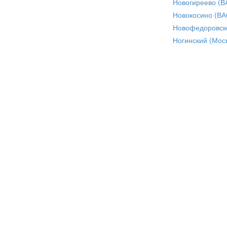
Новогиреево (В
Новокосино (ВА
Новофедоровск
Ногинский (Моск