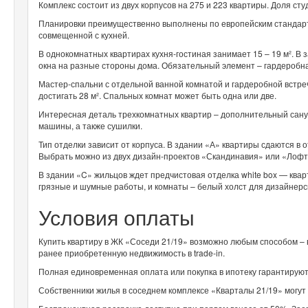
Комплекс состоит из двух корпусов на 275 и 223 квартиры. Доля ст
Планировки преимущественно выполнены по европейским стандарта
совмещенной с кухней.
В однокомнатных квартирах кухня-гостиная занимает 15 – 19 м². В з
окна на разные стороны дома. Обязательный элемент – гардеробн
Мастер-спальни с отдельной ванной комнатой и гардеробной встре
достигать 28 м². Спальных комнат может быть одна или две.
Интересная деталь трехкомнатных квартир – дополнительный сануз
машины, а также сушилки.
Тип отделки зависит от корпуса. В здании «А» квартиры сдаются в 
Выбрать можно из двух дизайн-проектов «Скандинавия» или «Лоф
В здании «C» жильцов ждет предчистовая отделка white box — кв
грязные и шумные работы, и комнаты – белый холст для дизайнер
Условия оплаты
Купить квартиру в ЖК «Соседи 21/19» возможно любым способом – в
ранее приобретенную недвижимость в trade-in.
Полная единовременная оплата или покупка в ипотеку гарантируют
Собственники жилья в соседнем комплексе «Кварталы 21/19» могут 