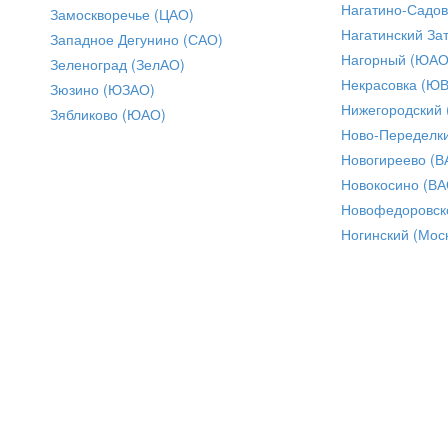
Нагатино-Садо
Замоскворечье (ЦАО)
Нагатинский За
Западное Дегунино (САО)
Нагорный (ЮАО
Зеленоград (ЗелАО)
Некрасовка (Ю
Зюзино (ЮЗАО)
Нижегородский
Зябликово (ЮАО)
Ново-Переделки
Новогиреево (В
Новокосино (ВА
Новофедоровск
Ногинский (Моск