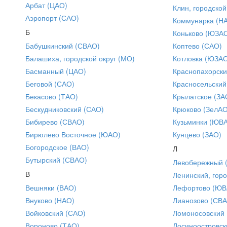
Арбат (ЦАО)
Клин, городской
Аэропорт (САО)
Коммунарка (Н
Б
Коньково (ЮЗА
Бабушкинский (СВАО)
Коптево (САО)
Балашиха, городской округ (МО)
Котловка (ЮЗА
Басманный (ЦАО)
Краснопахорски
Беговой (САО)
Красносельский
Бекасово (ТАО)
Крылатское (ЗА
Бескудниковский (САО)
Крюково (ЗелАО
Бибирево (СВАО)
Кузьминки (ЮВ
Бирюлево Восточное (ЮАО)
Кунцево (ЗАО)
Богородское (ВАО)
Л
Бутырский (СВАО)
Левобережный 
В
Ленинский, горо
Вешняки (ВАО)
Лефортово (ЮВ
Внуково (НАО)
Лианозово (СВ
Войковский (САО)
Ломоносовский
Вороново (ТАО)
Лосиноостровск