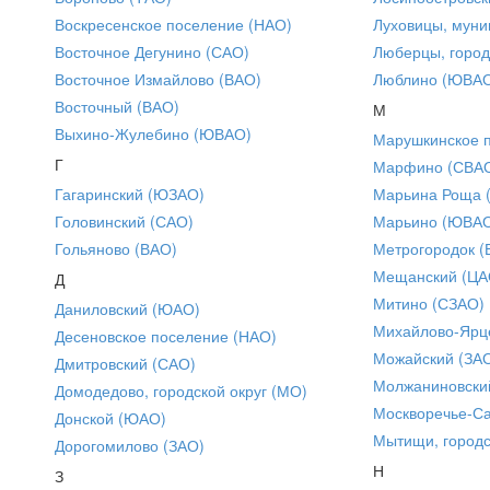
Воскресенское поселение (НАО)
Луховицы, муни
Восточное Дегунино (САО)
Люберцы, город
Восточное Измайлово (ВАО)
Люблино (ЮВА
Восточный (ВАО)
М
Выхино-Жулебино (ЮВАО)
Марушкинское 
Г
Марфино (СВА
Гагаринский (ЮЗАО)
Марьина Роща 
Головинский (САО)
Марьино (ЮВА
Гольяново (ВАО)
Метрогородок (
Мещанский (ЦА
Д
Митино (СЗАО)
Даниловский (ЮАО)
Михайлово-Ярце
Десеновское поселение (НАО)
Можайский (ЗА
Дмитровский (САО)
Молжаниновски
Домодедово, городской округ (МО)
Москворечье-С
Донской (ЮАО)
Мытищи, городс
Дорогомилово (ЗАО)
Н
З