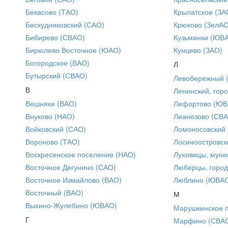
Бекасово (ТАО)
Крылатское (ЗА
Бескудниковский (САО)
Крюково (ЗелАО
Бибирево (СВАО)
Кузьминки (ЮВ
Бирюлево Восточное (ЮАО)
Кунцево (ЗАО)
Богородское (ВАО)
Л
Бутырский (СВАО)
Левобережный 
В
Ленинский, горо
Вешняки (ВАО)
Лефортово (ЮВ
Внуково (НАО)
Лианозово (СВ
Войковский (САО)
Ломоносовский
Вороново (ТАО)
Лосиноостровск
Воскресенское поселение (НАО)
Луховицы, муни
Восточное Дегунино (САО)
Люберцы, город
Восточное Измайлово (ВАО)
Люблино (ЮВА
Восточный (ВАО)
М
Выхино-Жулебино (ЮВАО)
Марушкинское 
Г
Марфино (СВА