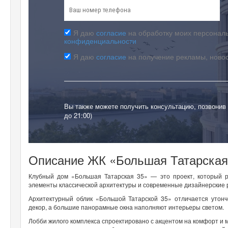
Я даю
согласие
на обработку моих персональ
конфиденциальности
Я даю
согласие
на получение рекламы, ново
Вы также можете получить консультацию, позвонив
до 21:00)
Описание ЖК «Большая Татарская
Клубный дом «Большая Татарская 35» — это проект, который р
элементы классической архитектуры и современные дизайнерские
Архитектурный облик «Большой Татарской 35» отличается утонч
декор, а большие панорамные окна наполняют интерьеры светом.
Лобби жилого комплекса спроектировано с акцентом на комфорт и 