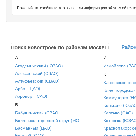
Пожалуйста, сообщите, что вы нашли информацию об этом объекте н
Райо
Поиск новостроек по районам Москвы
А
И
Академический (ЮЗАО)
Измайлово (ВА
Алексеевский (СВАО)
К
Алтуфьевский (СВАО)
Кленовское пос
Арбат (ЦАО)
Клин, городской
Аэропорт (САО)
Коммунарка (Н
Б
Коньково (ЮЗА
Бабушкинский (СВАО)
Коптево (САО)
Балашиха, городской округ (МО)
Котловка (ЮЗА
Басманный (ЦАО)
Краснопахорски
Беговой (САО)
Красносельский