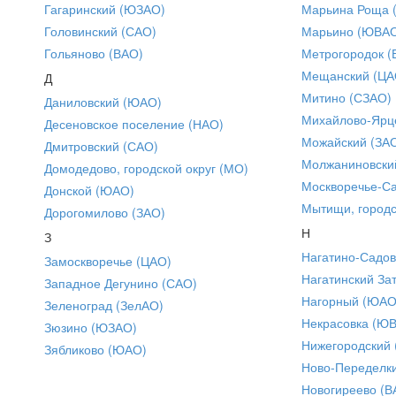
Гагаринский (ЮЗАО)
Марьина Роща 
Головинский (САО)
Марьино (ЮВА
Гольяново (ВАО)
Метрогородок (
Мещанский (ЦА
Д
Митино (СЗАО)
Даниловский (ЮАО)
Михайлово-Ярце
Десеновское поселение (НАО)
Можайский (ЗА
Дмитровский (САО)
Молжаниновски
Домодедово, городской округ (МО)
Москворечье-С
Донской (ЮАО)
Мытищи, городс
Дорогомилово (ЗАО)
Н
З
Нагатино-Садо
Замоскворечье (ЦАО)
Нагатинский За
Западное Дегунино (САО)
Нагорный (ЮАО
Зеленоград (ЗелАО)
Некрасовка (Ю
Зюзино (ЮЗАО)
Нижегородский
Зябликово (ЮАО)
Ново-Переделки
Новогиреево (В