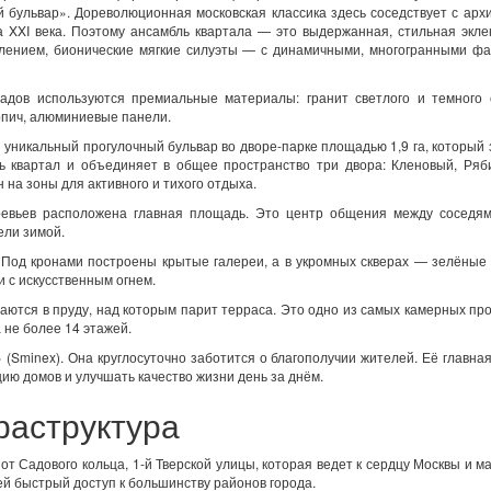
 бульвар». Дореволюционная московская классика здесь соседствует с арх
 XXI века. Поэтому ансамбль квартала — это выдержанная, стильная эклек
клением, бионические мягкие силуэты — с динамичными, многогранными ф
адов используются премиальные материалы: гранит светлого и темного о
рпич, алюминиевые панели.
 уникальный прогулочный бульвар во дворе-парке площадью 1,9 га, который
ь квартал и объединяет в общее пространство три двора: Кленовый, Ряб
на зоны для активного и тихого отдыха.
ревьев расположена главная площадь. Это центр общения между соседя
ели зимой.
 Под кронами построены крытые галереи, а в укромных скверах — зелёные
и с искусственным огнем.
ются в пруду, над которым парит терраса. Это одно из самых камерных пр
а не более 14 этажей.
Sminex). Она круглосуточно заботится о благополучии жителей. Её главная
ию домов и улучшать качество жизни день за днём.
раструктура
т Садового кольца, 1-й Тверской улицы, которая ведет к сердцу Москвы и м
й быстрый доступ к большинству районов города.