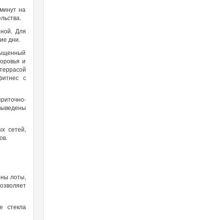
 минут на
льства.
ной. Для
ие дни.
сыщенный
доровья и
 террасой
фитнес с
риточно-
выведены
х сетей,
ов.
ены лоты,
позволяет
е стекла