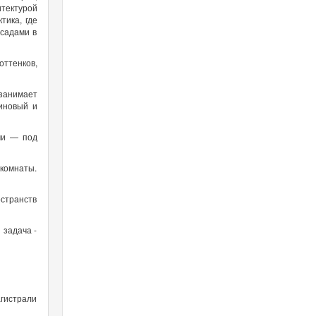
итектурой
тика, где
асадами в
ттенков,
 занимает
иновый и
ми — под
 комнаты.
остранств
 задача -
агистрали