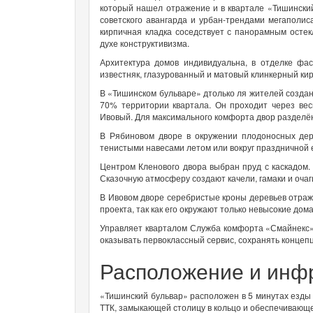
который нашел отражение и в квартале «Тишинский
советского авангарда и урбан-трендами мегаполиса
кирпичная кладка соседствует с панорамным осте
духе конструктивизма.
Архитектура домов индивидуальна, в отделке фас
известняк, глазурованный и матовый клинкерный ки
В «Тишинском бульваре» дтолько ля жителей создан
70% территории квартала. Он проходит через вес
Ивовый. Для максимального комфорта двор разделён 
В Рябиновом дворе в окружении плодоносных де
тенистыми навесами летом или вокруг праздничной 
Центром Кленового двора выбран пруд с каскадом.
Сказочную атмосферу создают качели, гамаки и очаг
В Ивовом дворе серебристые кроны деревьев отража
проекта, так как его окружают только невысокие дом
Управляет кварталом Служба комфорта «Смайнекс» (
оказывать первоклассный сервис, сохранять концепц
Расположение и инф
«Тишинский бульвар» расположен в 5 минутах езды о
ТТК, замыкающей столицу в кольцо и обеспечивающе