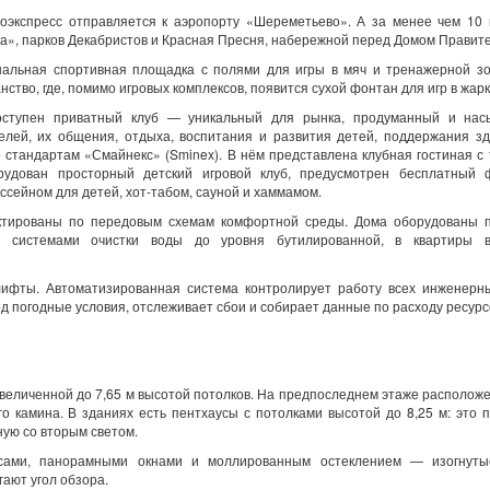
роэкспресс отправляется к аэропорту «Шереметьево». А за менее чем 10
а», парков Декабристов и Красная Пресня, набережной перед Домом Правите
нальная спортивная площадка с полями для игры в мяч и тренажерной зо
ство, где, помимо игровых комплексов, появится сухой фонтан для игр в жарк
оступен приватный клуб — уникальный для рынка, продуманный и на
елей, их общения, отдыха, воспитания и развития детей, поддержания з
 стандартам «Смайнекс» (Sminex). В нём представлена клубная гостиная с
рудован просторный детский игровой клуб, предусмотрен бесплатный 
сейном для детей, хот-табом, сауной и хаммамом.
ктированы по передовым схемам комфортной среды. Дома оборудованы п
, системами очистки воды до уровня бутилированной, в квартиры 
ифты. Автоматизированная система контролирует работу всех инженерны
д погодные условия, отслеживает сбои и собирает данные по расходу ресурс
величенной до 7,65 м высотой потолков. На предпоследнем этаже располож
о камина. В зданиях есть пентхаусы с потолками высотой до 8,25 м: это 
ную со вторым светом.
сами, панорамными окнами и моллированным остеклением — изогнуты
ают угол обзора.