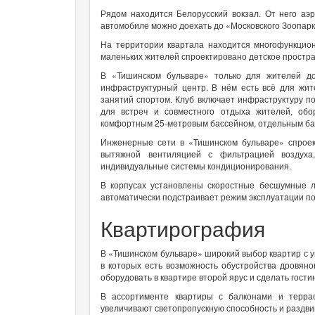
Рядом находится Белорусский вокзал. От него аэ
автомобиле можно доехать до «Московского Зоопарк
На территории квартала находится многофункцио
маленьких жителей спроектировано детское простран
В «Тишинском бульваре» только для жителей д
инфраструктурный центр. В нём есть всё для жит
занятий спортом. Клуб включает инфраструктуру по
для встреч и совместного отдыха жителей, обо
комфортным 25-метровым бассейном, отдельным бас
Инженерные сети в «Тишинском бульваре» спрое
вытяжной вентиляцией с фильтрацией воздуха
индивидуальные системы кондиционирования.
В корпусах установлены скоростные бесшумные л
автоматически подстраивает режим эксплуатации по
Квартирография
В «Тишинском бульваре» широкий выбор квартир с у
в которых есть возможность обустройства дровяног
оборудовать в квартире второй ярус и сделать гости
В ассортименте квартиры с балконами и терра
увеличивают светопропускную способность и раздвиг