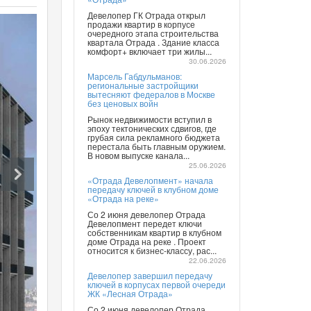
Девелопер ГК Отрада открыл
продажи квартир в корпусе
очередного этапа строительства
квартала Отрада . Здание класса
комфорт+ включает три жилы...
30.06.2026
Марсель Габдульманов:
региональные застройщики
вытесняют федералов в Москве
без ценовых войн
Рынок недвижимости вступил в
эпоху тектонических сдвигов, где
грубая сила рекламного бюджета
перестала быть главным оружием.
В новом выпуске канала...
25.06.2026
«Отрада Девелопмент» начала
передачу ключей в клубном доме
«Отрада на реке»
Со 2 июня девелопер Отрада
Девелопмент передет ключи
собственникам квартир в клубном
доме Отрада на реке . Проект
относится к бизнес-классу, рас...
22.06.2026
Девелопер завершил передачу
ключей в корпусах первой очереди
ЖК «Лесная Отрада»
Со 2 июня девелопер Отрада