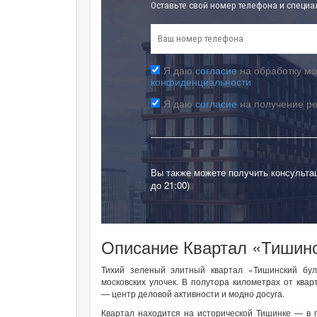
Оставьте свой номер телефона и специа
Я даю
согласие
на обработку мо
конфиденциальности
Я даю
согласие
на получение р
Вы также можете получить консульта
до 21:00)
Описание Квартал «Тишин
Тихий зеленый элитный квартал «Тишинский бул
московских улочек. В полутора километрах от кв
— центр деловой активности и модно досуга.
Квартал находится на исторической Тишинке — в 