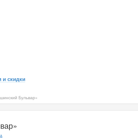
 и скидки
ишинский Бульвар»
ьвар»
)