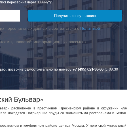
лист перезвонит через 1 минуту
их персональных данных в соответствии с
Политикой
екламы, новостей, информационных рассылок
цию, позвонив самостоятельно по номеру
+7 (495) 021-38-36
(с 09:30
ский Бульвар»
ьвар» расположен в престижном Пресненском районе в окружении клас
артала находятся Патриаршие пруды со знаменитыми ресторанами и Белая
престижном и комфортном районе центра Москвы. У него свой уникальный