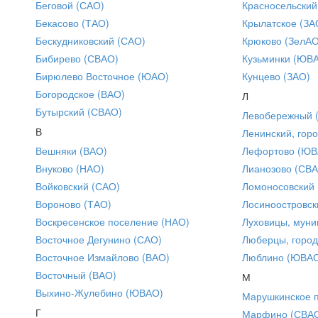
Беговой (САО)
Красносельский
Бекасово (ТАО)
Крылатское (ЗА
Бескудниковский (САО)
Крюково (ЗелАО
Бибирево (СВАО)
Кузьминки (ЮВ
Бирюлево Восточное (ЮАО)
Кунцево (ЗАО)
Богородское (ВАО)
Л
Бутырский (СВАО)
Левобережный 
В
Ленинский, горо
Вешняки (ВАО)
Лефортово (ЮВ
Внуково (НАО)
Лианозово (СВ
Войковский (САО)
Ломоносовский
Вороново (ТАО)
Лосиноостровск
Воскресенское поселение (НАО)
Луховицы, муни
Восточное Дегунино (САО)
Люберцы, город
Восточное Измайлово (ВАО)
Люблино (ЮВА
Восточный (ВАО)
М
Выхино-Жулебино (ЮВАО)
Марушкинское 
Г
Марфино (СВА