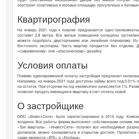
обустроит спортивные и игровые площадки, прогулочные и беговые
Квартирография
На январь 2021 года к покупке предлагаются одно-трехкомнатн
составит 2.8 метра. Все жилые помещения оснащены застеклен
можете подобрать двустороннюю или линейную планировку. Из
Восточного лесопарка. Часть квартир продается без отделки. 
«современному» или «классическому» дизайну.
Условия оплаты
Помимо единовременной оплаты застройщик предлагает несколько
Например, на январь 2021 года доступны займы всего под 0.01% г
на остаток. При отсрочке на год ежемесячно начисляется 1%. Разм
позволит продать имеющуюся квартиру в счет оплаты новой.
О застройщике
ООО «ИнвестСити» было зарегистрировано в 2010 году. Компан
холдинги. Все работы фирма выполняет собственными силами либ
«Три квартала». «ИнвестСити» получил все необходимые разре
договоров, можно ознакомиться в открытом доступе. Проектно
также являются «ВТБ» и «Росбанк».