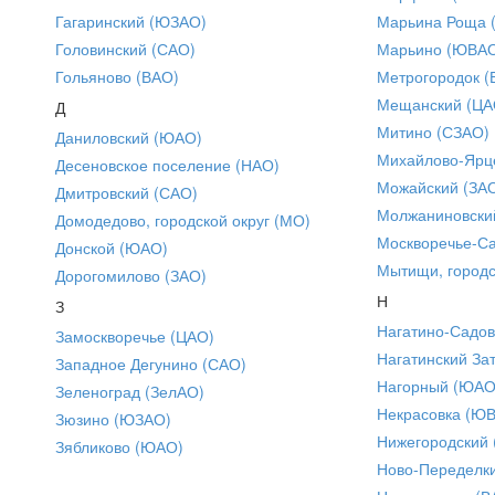
Гагаринский (ЮЗАО)
Марьина Роща 
Головинский (САО)
Марьино (ЮВА
Гольяново (ВАО)
Метрогородок (
Мещанский (ЦА
Д
Митино (СЗАО)
Даниловский (ЮАО)
Михайлово-Ярце
Десеновское поселение (НАО)
Можайский (ЗА
Дмитровский (САО)
Молжаниновски
Домодедово, городской округ (МО)
Москворечье-С
Донской (ЮАО)
Мытищи, городс
Дорогомилово (ЗАО)
Н
З
Нагатино-Садо
Замоскворечье (ЦАО)
Нагатинский За
Западное Дегунино (САО)
Нагорный (ЮАО
Зеленоград (ЗелАО)
Некрасовка (Ю
Зюзино (ЮЗАО)
Нижегородский
Зябликово (ЮАО)
Ново-Переделки