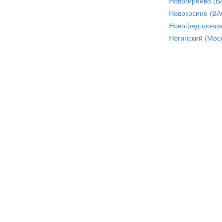
Новогиреево (В
Новокосино (ВА
Новофедоровск
Ногинский (Моск