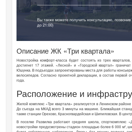
Вы также можете получить консультацию, позвонив
до 21:00)
Описание ЖК «Три квартала»
Новостройка комфорт-класса будет состоять из трех кварталов
достигнет 17 этажей. «Лесной» и «Городской квартал» гранича
Юшунка. В подъездах запроектированы места для работы консьерж
велосипедов. Согласно проектной декларации, в состав первой о
года.
Расположение и инфрастру
Жилой комплекс «Три квартала» реализуется в Ленинском районе
До съезда на МКАД всего 3 минуты на машине. Ближайшая станци
также станции Орехово, Красногвардейская и Шипиловская. В цент
В поселке Развилка работают средняя школа, спорткомплекс «
новостройки предусмотрены стадион площадью более 6 000 м², шк
будет собственная набережная. Дворы без машин получат охр