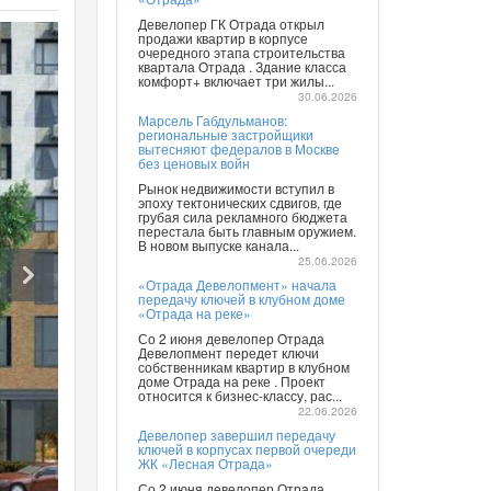
Девелопер ГК Отрада открыл
продажи квартир в корпусе
очередного этапа строительства
квартала Отрада . Здание класса
комфорт+ включает три жилы...
30.06.2026
Марсель Габдульманов:
региональные застройщики
вытесняют федералов в Москве
без ценовых войн
Рынок недвижимости вступил в
эпоху тектонических сдвигов, где
грубая сила рекламного бюджета
перестала быть главным оружием.
В новом выпуске канала...
25.06.2026
«Отрада Девелопмент» начала
передачу ключей в клубном доме
«Отрада на реке»
Со 2 июня девелопер Отрада
Девелопмент передет ключи
собственникам квартир в клубном
доме Отрада на реке . Проект
относится к бизнес-классу, рас...
22.06.2026
Девелопер завершил передачу
ключей в корпусах первой очереди
ЖК «Лесная Отрада»
Со 2 июня девелопер Отрада