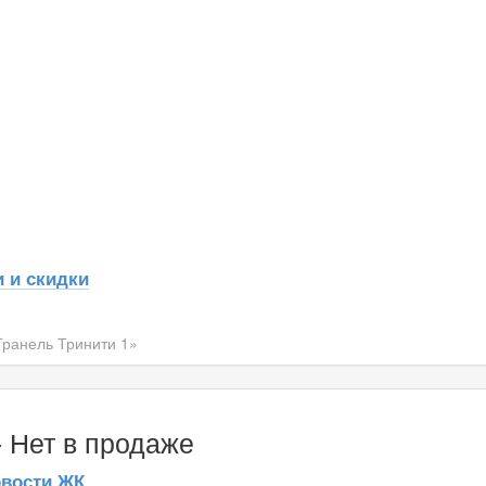
 и скидки
ранель Тринити 1»
- Нет в продаже
вости ЖК