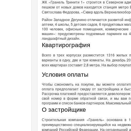
ЖК «Гранель Тринити 1» строится в Северном адм
пешком от новых домов находится станция метро В
Святослава Федорова, «Сквер вдоль Верхнелихоборс
Район Западное Дегунино отличается развитой инфр
аптеки, 4 школы, 5 детских садов, 6 продуктовых м
100 человек, офисные помещения, коммерческие 
машин»: предусмотрены подземные паркинги на 4
ландшафтный дизайн.
Квартирография
Всего в трех корпусах разместится 1316 жилых 
варианты в одну, две и три комнаты. На декабрь 2
всех квартирах составит 2,8 метра. На выбор покупа
Условия оплаты
Чтобы сэкономить на покупке, вы можете оплатит
оплата предполагает скидку от застройщика и бы
Рассрочка платежей предоставляется девелопером н
свой номер в форме обратной связи, и мы вам п
программ и список банков-партнеров. Максимальный
О застройщике
Строительная компания «Гранель» основана в 1
преимущественно специализирующийся на недвижим
компаний Российской Федерации. На сегодняшний де