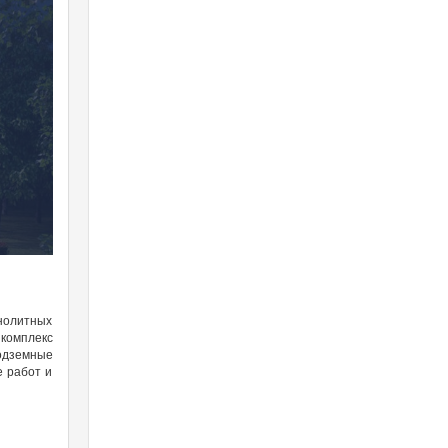
онолитных
 комплекс
одземные
е работ и