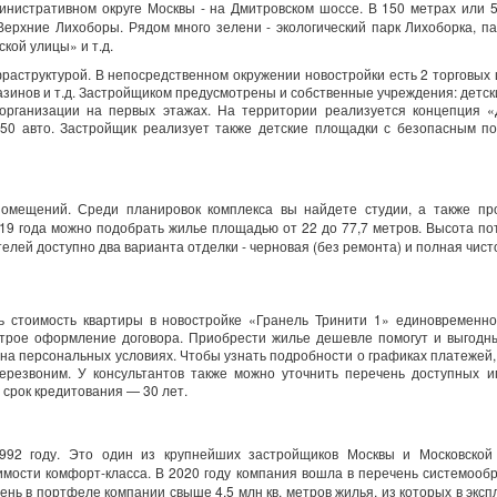
инистративном округе Москвы - на Дмитровском шоссе. В 150 метрах или 
ерхние Лихоборы. Рядом много зелени - экологический парк Лихоборка, п
кой улицы» и т.д.
аструктурой. В непосредственном окружении новостройки есть 2 торговых 
агазинов и т.д. Застройщиком предусмотрены и собственные учреждения: детск
организации на первых этажах. На территории реализуется концепция «
50 авто. Застройщик реализует также детские площадки с безопасным по
помещений. Среди планировок комплекса вы найдете студии, а также пр
019 года можно подобрать жилье площадью от 22 до 77,7 метров. Высота по
телей доступно два варианта отделки - черновая (без ремонта) и полная чист
ь стоимость квартиры в новостройке «Гранель Тринити 1» единовременно
строе оформление договора. Приобрести жилье дешевле помогут и выгодн
а персональных условиях. Чтобы узнать подробности о графиках платежей,
ерезвоним. У консультантов также можно уточнить перечень доступных и
 срок кредитования — 30 лет.
992 году. Это один из крупнейших застройщиков Москвы и Московской 
ости комфорт-класса. В 2020 году компания вошла в перечень системооб
нь в портфеле компании свыше 4,5 млн кв. метров жилья, из которых в экс