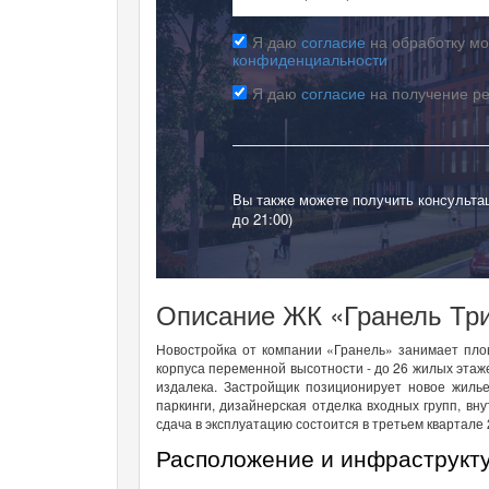
Я даю
согласие
на обработку мо
конфиденциальности
Я даю
согласие
на получение р
Вы также можете получить консульта
до 21:00)
Описание ЖК «Гранель Три
Новостройка от компании «Гранель» занимает пло
корпуса переменной высотности - до 26 жилых этаж
издалека. Застройщик позиционирует новое жиль
паркинги, дизайнерская отделка входных групп, вн
сдача в эксплуатацию состоится в третьем квартале 
Расположение и инфраструкт