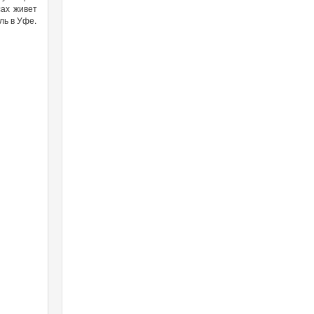
сах живет
ль в Уфе.