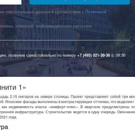
их персональных данных в соответствии с
Политикой
екламы, новостей, информационных рассылок
цию, позвонив самостоятельно по номеру
+7 (495) 021-38-36
(с 09:30
нити 1»
щадь 2.15 гектаров на севере столицы. Проект представляет собой три м
ей. Японские фасады выполнены в контрастирующих оттенках, что выделяет
е как недвижимость класса «комфорт-плюс». В квартале предусмотрены п
утренняя инфраструктура. Строительство ведется в одну очередь. Окончани
2021 года.
ура