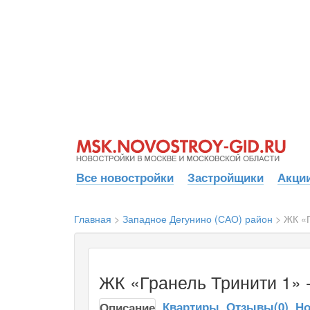
Все новостройки
Застройщики
Акции
Главная
>
Западное Дегунино (САО) район
>
ЖК «Г
ЖК «Гранель Тринити 1» 
Квартиры
Отзывы(0)
Но
Описание