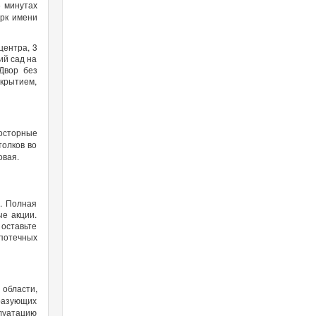
5 минутах
арк имени
центра, 3
ий сад на
Двор без
крытием,
осторные
толков во
овая.
. Полная
ые акции.
 оставьте
потечных
области,
разующих
плуатацию