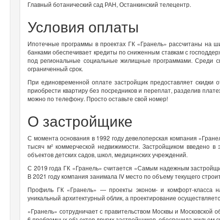
Главный ботанический сад РАН, Останкинский телецентр.
Условия оплаты
Ипотечные программы в проектах ГК «Гранель» рассчитаны на ш
банками обеспечивает кредиты по сниженным ставкам с господдер
под региональные социальные жилищные программами. Среди сп
ограниченный срок.
При единовременной оплате застройщик предоставляет скидки о
приобрести квартиру без посредников и переплат, разделив плате
можно по телефону. Просто оставьте свой номер!
О застройщике
С момента основания в 1992 году девелоперская компания «Гране
тысяч м² коммерческой недвижимости. Застройщиком введено в 
объектов детских садов, школ, медицинских учреждений.
С 2019 года ГК «Гранель» считается «Самым надежным застройщи
В 2021 году компания занимала IV место по объему текущего строит
Профиль ГК «Гранель» — проекты эконом- и комфорт-класса н
уникальный архитектурный облик, а проектирование осуществляетс
«Гранель» сотрудничает с правительством Москвы и Московской 
6 проблемных объектов других застройщиков, обеспечила жильем с