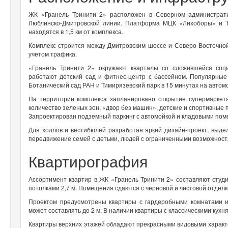
ЖК «Гранель Тринити 2» расположен в Северном администрат
Люблинско-Дмитровской линии. Платформа МЦК «Лихоборы» и Т
находятся в 1,5 км от комплекса.
Комплекс строится между Дмитровским шоссе и Северо-Восточной
учетом трафика.
«Гранель Тринити 2» окружают кварталы со сложившейся соци
работают детский сад и фитнес-центр с бассейном. Популярные 
Ботанический сад РАН и Тимирязевский парк в 15 минутах на автом
На территории комплекса запланировано открытие супермаркета
количество зеленых зон, «двор без машин», детские и спортивные
Запроектирован подземный паркинг с автомойкой и кладовыми по
Для холлов и вестибюлей разработан яркий дизайн-проект, выд
передвижение семей с детьми, людей с ограниченными возможнос
Квартирография
Ассортимент квартир в ЖК «Гранель Тринити 2» составляют студии
потолками 2,7 м. Помещения сдаются с черновой и чистовой отделк
Проектом предусмотрены квартиры с гардеробными комнатами и
может составлять до 2 м. В наличии квартиры с классическими ку
Квартиры верхних этажей обладают прекрасными видовыми характер