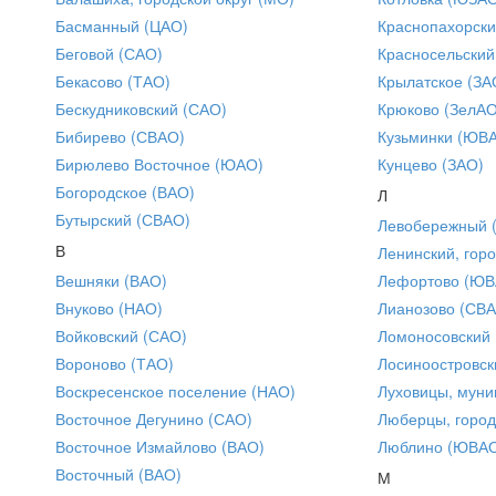
Басманный (ЦАО)
Краснопахорски
Беговой (САО)
Красносельский
Бекасово (ТАО)
Крылатское (ЗА
Бескудниковский (САО)
Крюково (ЗелАО
Бибирево (СВАО)
Кузьминки (ЮВ
Бирюлево Восточное (ЮАО)
Кунцево (ЗАО)
Богородское (ВАО)
Л
Бутырский (СВАО)
Левобережный 
В
Ленинский, горо
Вешняки (ВАО)
Лефортово (ЮВ
Внуково (НАО)
Лианозово (СВ
Войковский (САО)
Ломоносовский
Вороново (ТАО)
Лосиноостровск
Воскресенское поселение (НАО)
Луховицы, муни
Восточное Дегунино (САО)
Люберцы, город
Восточное Измайлово (ВАО)
Люблино (ЮВА
Восточный (ВАО)
М