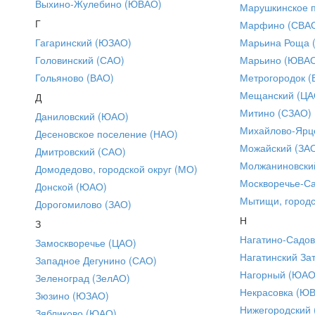
Выхино-Жулебино (ЮВАО)
Марушкинское 
Г
Марфино (СВА
Гагаринский (ЮЗАО)
Марьина Роща 
Головинский (САО)
Марьино (ЮВА
Гольяново (ВАО)
Метрогородок (
Мещанский (ЦА
Д
Митино (СЗАО)
Даниловский (ЮАО)
Михайлово-Ярце
Десеновское поселение (НАО)
Можайский (ЗА
Дмитровский (САО)
Молжаниновски
Домодедово, городской округ (МО)
Москворечье-С
Донской (ЮАО)
Мытищи, городс
Дорогомилово (ЗАО)
Н
З
Нагатино-Садо
Замоскворечье (ЦАО)
Нагатинский За
Западное Дегунино (САО)
Нагорный (ЮАО
Зеленоград (ЗелАО)
Некрасовка (Ю
Зюзино (ЮЗАО)
Нижегородский
Зябликово (ЮАО)