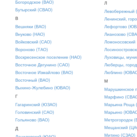
Богородское (ВАО)
Л
Бутырский (СВАО)
Левобережный 
В
Ленинский, горо
Вешняки (ВАО)
Лефортово (ЮВ
Внуково (НАО)
Лианозово (СВ
Войковский (САО)
Ломоносовский
Вороново (ТАО)
Лосиноостровск
Воскресенское поселение (НАО)
Луховицы, муни
Восточное Дегунино (САО)
Люберцы, город
Восточное Измайлово (ВАО)
Люблино (ЮВА
Восточный (ВАО)
М
Выхино-Жулебино (ЮВАО)
Марушкинское 
Г
Марфино (СВА
Гагаринский (ЮЗАО)
Марьина Роща 
Головинский (САО)
Марьино (ЮВА
Гольяново (ВАО)
Метрогородок (
Мещанский (ЦА
Д
Митино (СЗАО)
Даниловский (ЮАО)