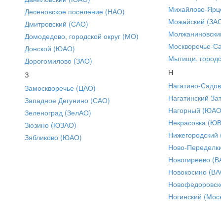
Михайлово-Ярце
Десеновское поселение (НАО)
Можайский (ЗА
Дмитровский (САО)
Молжаниновски
Домодедово, городской округ (МО)
Москворечье-С
Донской (ЮАО)
Мытищи, городс
Дорогомилово (ЗАО)
Н
З
Нагатино-Садо
Замоскворечье (ЦАО)
Нагатинский За
Западное Дегунино (САО)
Нагорный (ЮАО
Зеленоград (ЗелАО)
Некрасовка (Ю
Зюзино (ЮЗАО)
Нижегородский
Зябликово (ЮАО)
Ново-Переделки
Новогиреево (В
Новокосино (ВА
Новофедоровск
Ногинский (Моск