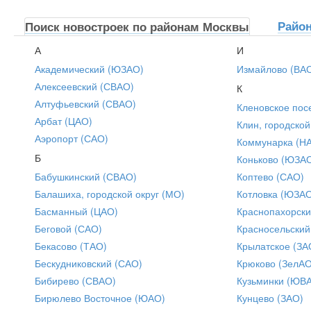
Райо
Поиск новостроек по районам Москвы
А
И
Академический (ЮЗАО)
Измайлово (ВА
Алексеевский (СВАО)
К
Алтуфьевский (СВАО)
Кленовское пос
Арбат (ЦАО)
Клин, городской
Аэропорт (САО)
Коммунарка (Н
Б
Коньково (ЮЗА
Бабушкинский (СВАО)
Коптево (САО)
Балашиха, городской округ (МО)
Котловка (ЮЗА
Басманный (ЦАО)
Краснопахорски
Беговой (САО)
Красносельский
Бекасово (ТАО)
Крылатское (ЗА
Бескудниковский (САО)
Крюково (ЗелАО
Бибирево (СВАО)
Кузьминки (ЮВ
Бирюлево Восточное (ЮАО)
Кунцево (ЗАО)