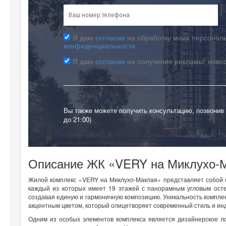
Я даю
согласие
на обработку моих персональ
конфиденциальности
Я даю
согласие
на получение рекламы, ново
Вы также можете получить консультацию, позвонив
до 21:00)
Описание ЖК «VERY на Миклухо-М
Жилой комплекс «VERY на Миклухо-Маклая» представляет собой с
каждый из которых имеет 19 этажей с панорамным угловым ост
создавая единую и гармоничную композицию. Уникальность комплек
акцентным цветом, который олицетворяет современный стиль и ин
Одним из особых элементов комплекса является дизайнерское л