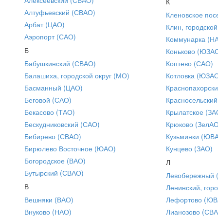
К
Алтуфьевский (СВАО)
Кленовское пос
Арбат (ЦАО)
Клин, городской
Аэропорт (САО)
Коммунарка (Н
Б
Коньково (ЮЗА
Бабушкинский (СВАО)
Коптево (САО)
Балашиха, городской округ (МО)
Котловка (ЮЗА
Басманный (ЦАО)
Краснопахорски
Беговой (САО)
Красносельский
Бекасово (ТАО)
Крылатское (ЗА
Бескудниковский (САО)
Крюково (ЗелАО
Бибирево (СВАО)
Кузьминки (ЮВ
Бирюлево Восточное (ЮАО)
Кунцево (ЗАО)
Богородское (ВАО)
Л
Бутырский (СВАО)
Левобережный 
В
Ленинский, горо
Вешняки (ВАО)
Лефортово (ЮВ
Внуково (НАО)
Лианозово (СВ