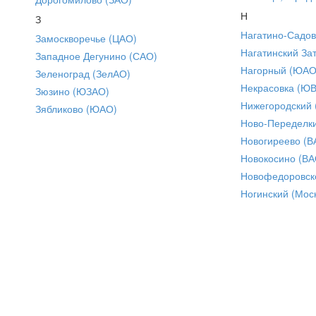
Н
З
Нагатино-Садо
Замоскворечье (ЦАО)
Нагатинский За
Западное Дегунино (САО)
Нагорный (ЮАО
Зеленоград (ЗелАО)
Некрасовка (Ю
Зюзино (ЮЗАО)
Нижегородский
Зябликово (ЮАО)
Ново-Переделки
Новогиреево (В
Новокосино (ВА
Новофедоровск
Ногинский (Моск