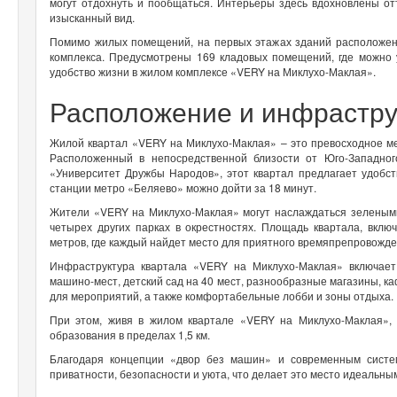
могут отдохнуть и пообщаться. Интерьеры здесь вдохновлены о
изысканный вид.
Помимо жилых помещений, на первых этажах зданий расположен
комплекса. Предусмотрены 169 кладовых помещений, где можно
удобство жизни в жилом комплексе «VERY на Миклухо-Маклая».
Расположение и инфрастру
Жилой квартал «VERY на Миклухо-Маклая» – это превосходное м
Расположенный в непосредственной близости от Юго-Западног
«Университет Дружбы Народов», этот квартал предлагает удобст
станции метро «Беляево» можно дойти за 18 минут.
Жители «VERY на Миклухо-Маклая» могут наслаждаться зелеными
четырех других парках в окрестностях. Площадь квартала, вклю
метров, где каждый найдет место для приятного времяпрепровожде
Инфраструктура квартала «VERY на Миклухо-Маклая» включает
машино-мест, детский сад на 40 мест, разнообразные магазины, ка
для мероприятий, а также комфортабельные лобби и зоны отдыха.
При этом, живя в жилом квартале «VERY на Миклухо-Маклая», 
образования в пределах 1,5 км.
Благодаря концепции «двор без машин» и современным систем
приватности, безопасности и уюта, что делает это место идеальным