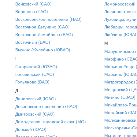
Войковский (САО)
Ломоносовский
Вороново (ТАО)
Лосиноостровск
Воскресенское поселение (НАО)
Луховицы, муни
Восточное Дегунино (САО)
Люберцы, город
Восточное Измайлово (ВАО)
Люблино (ЮВА
Восточный (ВАО)
М
Выхино-Жулебино (ЮВАО)
Марушкинское 
Г
Марфино (СВА
Гагаринский (ЮЗАО)
Марьина Роща 
Головинский (САО)
Марьино (ЮВА
Гольяново (ВАО)
Метрогородок (
Мещанский (ЦА
Д
Митино (СЗАО)
Даниловский (ЮАО)
Михайлово-Ярце
Десеновское поселение (НАО)
Можайский (ЗА
Дмитровский (САО)
Молжаниновски
Домодедово, городской округ (МО)
Москворечье-С
Донской (ЮАО)
Мытищи, городс
Дорогомилово (ЗАО)