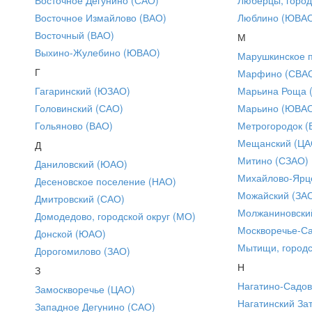
Восточное Измайлово (ВАО)
Люблино (ЮВА
Восточный (ВАО)
М
Выхино-Жулебино (ЮВАО)
Марушкинское 
Г
Марфино (СВА
Гагаринский (ЮЗАО)
Марьина Роща 
Головинский (САО)
Марьино (ЮВА
Гольяново (ВАО)
Метрогородок (
Мещанский (ЦА
Д
Митино (СЗАО)
Даниловский (ЮАО)
Михайлово-Ярце
Десеновское поселение (НАО)
Можайский (ЗА
Дмитровский (САО)
Молжаниновски
Домодедово, городской округ (МО)
Москворечье-С
Донской (ЮАО)
Мытищи, городс
Дорогомилово (ЗАО)
Н
З
Нагатино-Садо
Замоскворечье (ЦАО)
Нагатинский За
Западное Дегунино (САО)