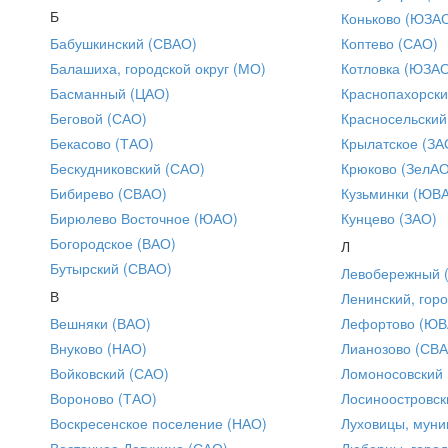
Б
Коньково (ЮЗА
Бабушкинский (СВАО)
Коптево (САО)
Балашиха, городской округ (МО)
Котловка (ЮЗА
Басманный (ЦАО)
Краснопахорски
Беговой (САО)
Красносельский
Бекасово (ТАО)
Крылатское (ЗА
Бескудниковский (САО)
Крюково (ЗелАО
Бибирево (СВАО)
Кузьминки (ЮВ
Бирюлево Восточное (ЮАО)
Кунцево (ЗАО)
Богородское (ВАО)
Л
Бутырский (СВАО)
Левобережный 
В
Ленинский, горо
Вешняки (ВАО)
Лефортово (ЮВ
Внуково (НАО)
Лианозово (СВ
Войковский (САО)
Ломоносовский
Вороново (ТАО)
Лосиноостровск
Воскресенское поселение (НАО)
Луховицы, муни
Восточное Дегунино (САО)
Люберцы, город