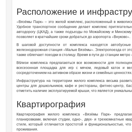
Расположение и инфрастру
«Вязёмы Парк» – это жилой комплекс, расположенный в живопис
Удобное транспортное сообщение делает комплекс притягатель
автодорогу (ЦКАД), а также подъезды по Можайскому и Минскому
позволяет в кратчайшие сроки добраться до аэропорта «Внуково».
В шаговой доступности от комплекса находятся автобусны
железнодорожная станция «Малые Вязёмы». Электропоезда от этой
также облегчает поездки в столицу. Время в пути до станции метро
Вблизи комплекса предлагаються все возможности для полноцен
всесезонная площадка для игр с мячом, ледовый каток и ве
сосредоточением на активном образе жизни и семейных ценностях
Инфраструктура на территории жилого комплекса весьма развит
центры для дошкольников, кафе и рестораны, фитнес-центр, бас
отметить наличие эксплуатируемой крыши, что является уникаль
Квартирография
Квартирография жилого комплекса «Вязёмы Парк» предлага
планировками, включая студии, одно-, двух- и трехкомнатные к
стиле, который отличается простотой и функциональностью, чт
проживания.