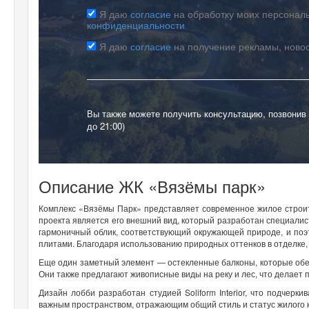
Я даю
согласие
на обработку моих персональ
конфиденциальности
Я даю
согласие
на получение рекламы, ново
Вы также можете получить консультацию, позвонив
до 21:00)
Описание ЖК «Вязёмы парк»
Комплекс «Вязёмы Парк» представляет современное жилое строите
проекта является его внешний вид, который разработан специали
гармоничный облик, соответствующий окружающей природе, и по
плитами. Благодаря использованию природных оттенков в отделке
Еще один заметный элемент — остекленные балконы, которые обес
Они также предлагают живописные виды на реку и лес, что делает
Дизайн лобби разработан студией Soliform Interior, что подчерк
важным пространством, отражающим общий стиль и статус жилого к