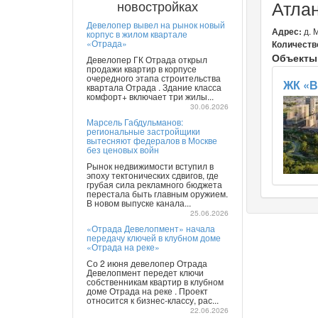
Атла
новостройках
Девелопер вывел на рынок новый
Адрес:
д. 
корпус в жилом квартале
«Отрада»
Количеств
Объекты
Девелопер ГК Отрада открыл
продажи квартир в корпусе
очередного этапа строительства
ЖК «В
квартала Отрада . Здание класса
комфорт+ включает три жилы...
30.06.2026
Марсель Габдульманов:
региональные застройщики
вытесняют федералов в Москве
без ценовых войн
Рынок недвижимости вступил в
эпоху тектонических сдвигов, где
грубая сила рекламного бюджета
перестала быть главным оружием.
В новом выпуске канала...
25.06.2026
«Отрада Девелопмент» начала
передачу ключей в клубном доме
«Отрада на реке»
Со 2 июня девелопер Отрада
Девелопмент передет ключи
собственникам квартир в клубном
доме Отрада на реке . Проект
относится к бизнес-классу, рас...
22.06.2026