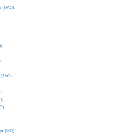
е (НАО)
О)
)
)
 (ЗАО)
)
О)
О)
уг (МО)