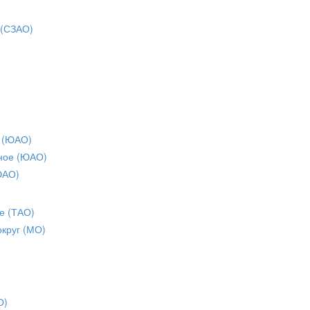
 (СЗАО)
 (ЮАО)
ное (ЮАО)
ЮАО)
е (ТАО)
округ (МО)
О)