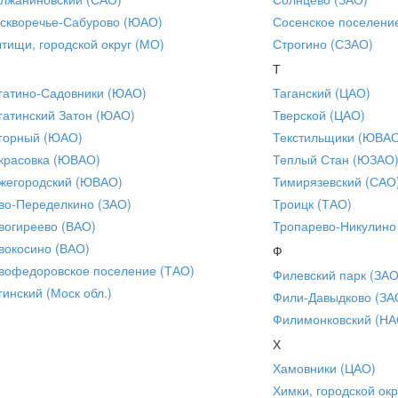
скворечье-Сабурово (ЮАО)
Сосенское поселени
тищи, городской округ (МО)
Строгино (СЗАО)
Т
гатино-Садовники (ЮАО)
Таганский (ЦАО)
гатинский Затон (ЮАО)
Тверской (ЦАО)
горный (ЮАО)
Текстильщики (ЮВА
красовка (ЮВАО)
Теплый Стан (ЮЗАО
жегородский (ЮВАО)
Тимирязевский (САО
во-Переделкино (ЗАО)
Троицк (ТАО)
вогиреево (ВАО)
Тропарево-Никулино
вокосино (ВАО)
Ф
вофедоровское поселение (ТАО)
Филевский парк (ЗАО
гинский (Моск обл.)
Фили-Давыдково (ЗА
Филимонковский (НА
Х
Хамовники (ЦАО)
Химки, городской окр