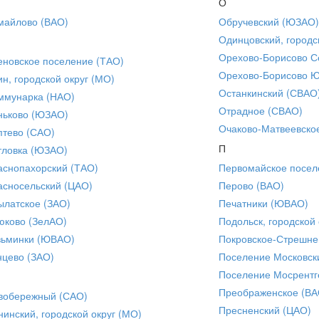
О
майлово (ВАО)
Обручевский (ЮЗАО)
Одинцовский, городс
Орехово-Борисово С
еновское поселение (ТАО)
Орехово-Борисово 
ин, городской округ (МО)
Останкинский (СВАО
ммунарка (НАО)
Отрадное (СВАО)
ньково (ЮЗАО)
Очаково-Матвеевско
птево (САО)
П
тловка (ЮЗАО)
аснопахорский (ТАО)
Первомайское посел
асносельский (ЦАО)
Перово (ВАО)
ылатское (ЗАО)
Печатники (ЮВАО)
юково (ЗелАО)
Подольск, городской 
зьминки (ЮВАО)
Покровское-Стрешне
нцево (ЗАО)
Поселение Московск
Поселение Мосрентг
Преображенское (ВА
вобережный (САО)
Пресненский (ЦАО)
нинский, городской округ (МО)