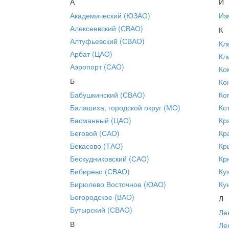
А
И
Академический (ЮЗАО)
Из
Алексеевский (СВАО)
К
Алтуфьевский (СВАО)
Кл
Арбат (ЦАО)
Кл
Аэропорт (САО)
Ко
Б
Ко
Бабушкинский (СВАО)
Ко
Балашиха, городской округ (МО)
Ко
Басманный (ЦАО)
Кр
Беговой (САО)
Кр
Бекасово (ТАО)
Кр
Бескудниковский (САО)
Кр
Бибирево (СВАО)
Ку
Бирюлево Восточное (ЮАО)
Ку
Богородское (ВАО)
Л
Бутырский (СВАО)
Ле
В
Ле