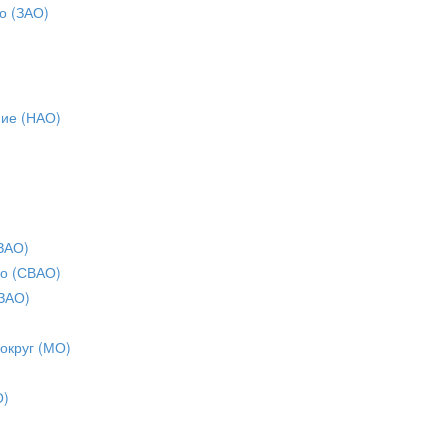
о (ЗАО)
ние (НАО)
ЗАО)
о (СВАО)
ЗАО)
 округ (МО)
О)