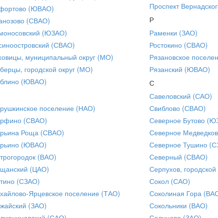
Проспект Вернадског
фортово (ЮВАО)
Р
анозово (СВАО)
моносовский (ЮЗАО)
Раменки (ЗАО)
синоостровский (СВАО)
Ростокино (СВАО)
ховицы, муниципальный округ (МО)
Рязановское поселе
берцы, городской округ (МО)
Рязанский (ЮВАО)
блино (ЮВАО)
С
Савеловский (САО)
рушкинское поселение (НАО)
Свиблово (СВАО)
рфино (СВАО)
Северное Бутово (Ю
рьина Роща (СВАО)
Северное Медведков
рьино (ЮВАО)
Северное Тушино (С
трогородок (ВАО)
Северный (СВАО)
щанский (ЦАО)
Серпухов, городской
тино (СЗАО)
Сокол (САО)
хайлово-Ярцевское поселение (ТАО)
Соколиная Гора (ВА
жайский (ЗАО)
Сокольники (ВАО)
лжаниновский (САО)
Солнцево (ЗАО)