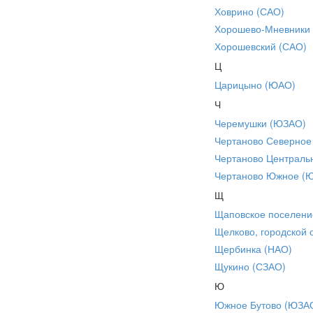
Ховрино (САО)
Хорошево-Мневники
Хорошевский (САО)
Ц
Царицыно (ЮАО)
Ч
Черемушки (ЮЗАО)
Чертаново Северное
Чертаново Централь
Чертаново Южное (
Щ
Щаповское поселени
Щелково, городской 
Щербинка (НАО)
Щукино (СЗАО)
Ю
Южное Бутово (ЮЗА