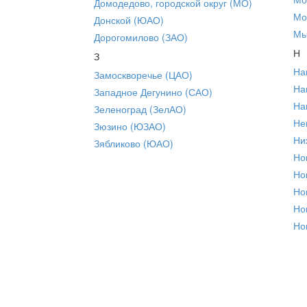
Домодедово, городской округ (МО)
Мо
Донской (ЮАО)
Мы
Дорогомилово (ЗАО)
Н
З
На
Замоскворечье (ЦАО)
На
Западное Дегунино (САО)
На
Зеленоград (ЗелАО)
Не
Зюзино (ЮЗАО)
Ни
Зябликово (ЮАО)
Но
Но
Но
Но
Но