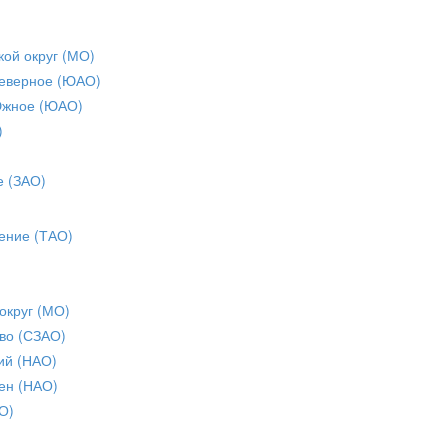
кой округ (МО)
еверное (ЮАО)
Южное (ЮАО)
)
е (ЗАО)
ение (ТАО)
округ (МО)
во (СЗАО)
ий (НАО)
ен (НАО)
О)