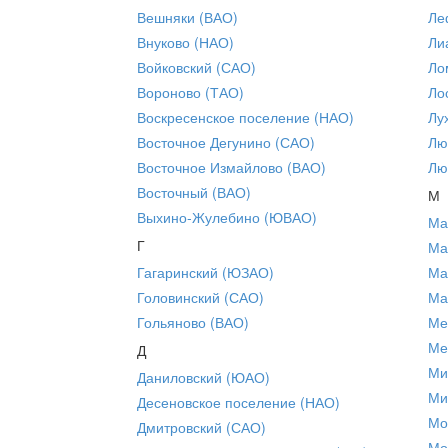
Вешняки (ВАО)
Ле
Внуково (НАО)
Ли
Войковский (САО)
Ло
Вороново (ТАО)
Ло
Воскресенское поселение (НАО)
Лу
Восточное Дегунино (САО)
Лю
Восточное Измайлово (ВАО)
Лю
Восточный (ВАО)
М
Выхино-Жулебино (ЮВАО)
Ма
Г
Ма
Гагаринский (ЮЗАО)
Ма
Головинский (САО)
Ма
Гольяново (ВАО)
Ме
Ме
Д
Ми
Даниловский (ЮАО)
Ми
Десеновское поселение (НАО)
Мо
Дмитровский (САО)
Мо