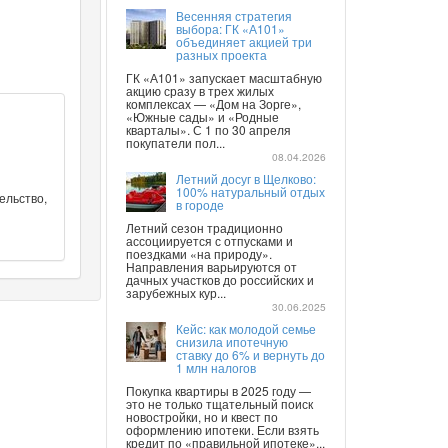
Весенняя стратегия
выбора: ГК «А101»
объединяет акцией три
разных проекта
ГК «А101» запускает масштабную
акцию сразу в трех жилых
комплексах — «Дом на Зорге»,
«Южные сады» и «Родные
кварталы». С 1 по 30 апреля
покупатели пол...
08.04.2026
Летний досуг в Щелково:
100% натуральный отдых
ельство,
в городе
Летний сезон традиционно
ассоциируется с отпусками и
поездками «на природу».
Направления варьируются от
дачных участков до российских и
зарубежных кур...
30.06.2025
Кейс: как молодой семье
снизила ипотечную
ставку до 6% и вернуть до
1 млн налогов
Покупка квартиры в 2025 году —
это не только тщательный поиск
новостройки, но и квест по
оформлению ипотеки. Если взять
кредит по «правильной ипотеке»...