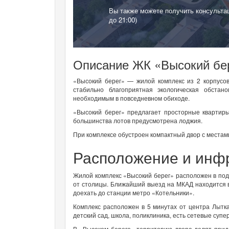
Вы также можете получить консульта
до 21:00)
Описание ЖК «Высокий бе
«Высокий берег» — жилой комплекс из 2 корпусов
стабильно благоприятная экологическая обстан
необходимым в повседневном обиходе.
«Высокий берег» предлагает просторные квартиры
большинства лотов предусмотрена лоджия.
При комплексе обустроен компактный двор с местам
Расположение и инф
Жилой комплекс «Высокий берег» расположен в под
от столицы. Ближайший выезд на МКАД находится в
доехать до станции метро «Котельники».
Комплекс расположен в 5 минутах от центра Лытк
детский сад, школа, поликлиника, есть сетевые суп
В «Высоком береге» территорию двора делят прид