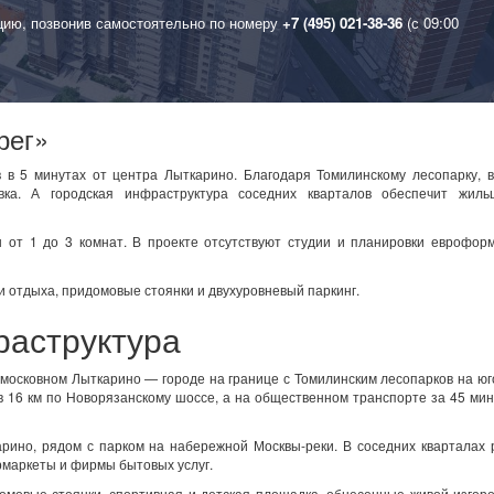
цию, позвонив самостоятельно по номеру
+7 (495) 021-38-36
(с 09:00
рег»
 в 5 минутах от центра Лыткарино. Благодаря Томилинскому лесопарку, 
овка. А городская инфраструктура соседних кварталов обеспечит жиль
 от 1 до 3 комнат. В проекте отсутствуют студии и планировки еврофор
и отдыха, придомовые стоянки и двухуровневый паркинг.
раструктура
московном Лыткарино — городе на границе с Томилинским лесопарков на юг
 16 км по Новорязанскому шоссе, а на общественном транспорте за 45 ми
арино, рядом с парком на набережной Москвы-реки. В соседних кварталах
ермаркеты и фирмы бытовых услуг.
омовые стоянки, спортивная и детская площадка, обнесенные живой изгор