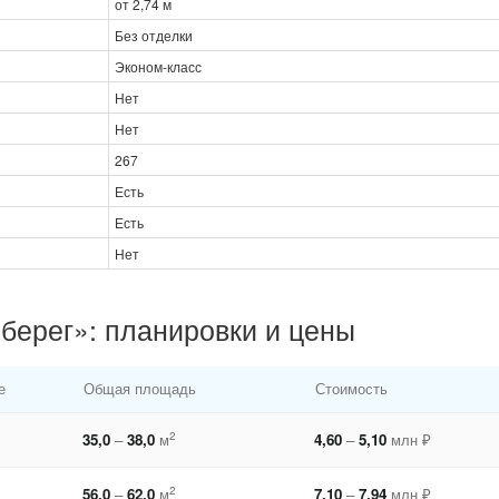
от 2,74 м
Без отделки
Эконом-класс
Нет
Нет
267
Есть
Есть
Нет
берег»: планировки и цены
е
Общая площадь
Стоимость
2
35,0
–
38,0
м
4,60
–
5,10
млн ₽
2
56,0
–
62,0
м
7,10
–
7,94
млн ₽