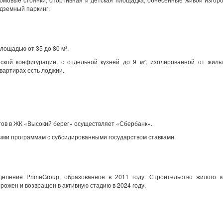
дземный паркинг.
лощадью от 35 до 80 м².
еской конфигурации: с отдельной кухней до 9 м², изолированной от жил
вартирах есть лоджии.
тов в ЖК «Высокий берег» осуществляет «Сбербанк».
ми программам с субсидированными государством ставками.
деление P
rime
Group
, образованное в 2011 году. Строительство жилого к
орожен и возвращен в активную стадию в 2024 году.