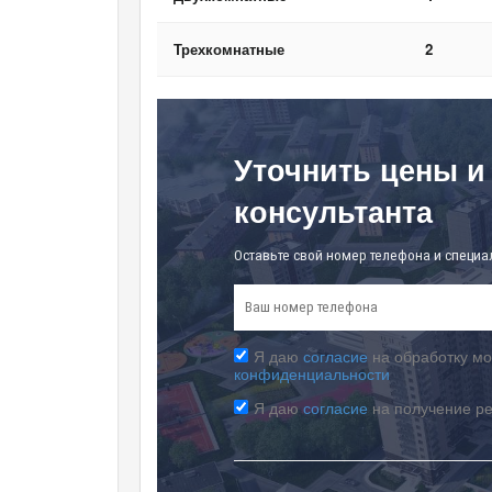
Трехкомнатные
2
Уточнить цены и
консультанта
Оставьте свой номер телефона и специа
Я даю
согласие
на обработку мо
конфиденциальности
Я даю
согласие
на получение р