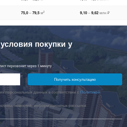
2
75,0
–
79,5
м
9,10
–
9,62
млн ₽
 условия покупки у
лист перезвонит через 1 минуту
их персональных данных в соответствии с
Политикой
екламы, новостей, информационных рассылок