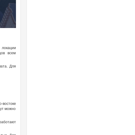
в локации
цов всем
мата. Для
о-востоке
нут можно
 работают
одью. Для