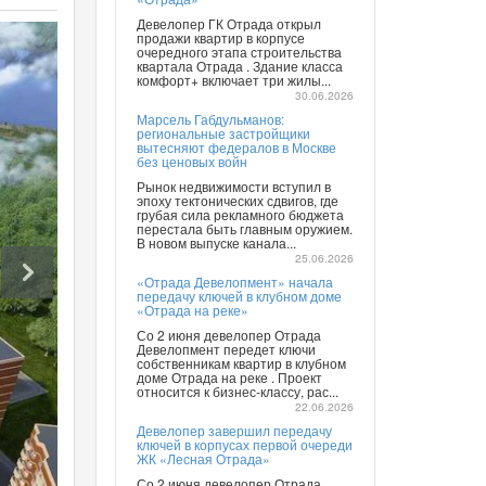
Девелопер ГК Отрада открыл
продажи квартир в корпусе
очередного этапа строительства
квартала Отрада . Здание класса
комфорт+ включает три жилы...
30.06.2026
Марсель Габдульманов:
региональные застройщики
вытесняют федералов в Москве
без ценовых войн
Рынок недвижимости вступил в
эпоху тектонических сдвигов, где
грубая сила рекламного бюджета
перестала быть главным оружием.
В новом выпуске канала...
25.06.2026
«Отрада Девелопмент» начала
передачу ключей в клубном доме
«Отрада на реке»
Со 2 июня девелопер Отрада
Девелопмент передет ключи
собственникам квартир в клубном
доме Отрада на реке . Проект
относится к бизнес-классу, рас...
22.06.2026
Девелопер завершил передачу
ключей в корпусах первой очереди
ЖК «Лесная Отрада»
Со 2 июня девелопер Отрада