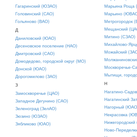
Гагаринский (ЮЗАО)
Марьина Роща 
Головинский (САО)
Марьино (ЮВА
Гольяново (ВАО)
Метрогородок (
Мещанский (ЦА
Д
Митино (СЗАО)
Даниловский (ЮАО)
Михайлово-Ярце
Десеновское поселение (НАО)
Можайский (ЗА
Дмитровский (САО)
Молжаниновски
Домодедово, городской округ (МО)
Москворечье-С
Донской (ЮАО)
Мытищи, городс
Дорогомилово (ЗАО)
Н
З
Нагатино-Садо
Замоскворечье (ЦАО)
Нагатинский За
Западное Дегунино (САО)
Нагорный (ЮАО
Зеленоград (ЗелАО)
Некрасовка (Ю
Зюзино (ЮЗАО)
Нижегородский
Зябликово (ЮАО)
Ново-Переделки