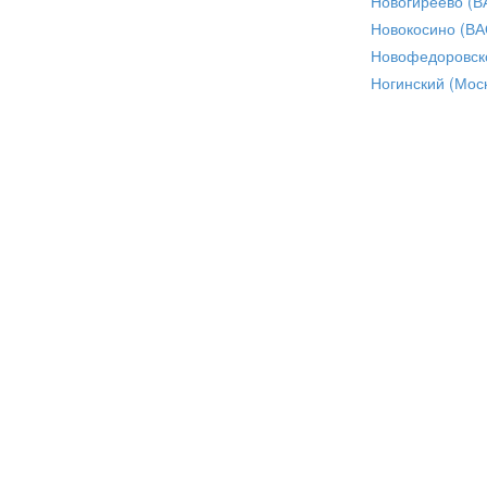
Новогиреево (В
Новокосино (ВА
Новофедоровск
Ногинский (Моск