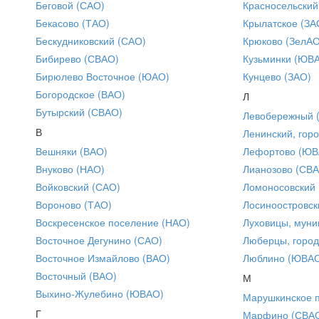
Беговой (САО)
Красносельский
Бекасово (ТАО)
Крылатское (ЗА
Бескудниковский (САО)
Крюково (ЗелАО
Бибирево (СВАО)
Кузьминки (ЮВ
Бирюлево Восточное (ЮАО)
Кунцево (ЗАО)
Богородское (ВАО)
Л
Бутырский (СВАО)
Левобережный 
В
Ленинский, горо
Вешняки (ВАО)
Лефортово (ЮВ
Внуково (НАО)
Лианозово (СВ
Войковский (САО)
Ломоносовский
Вороново (ТАО)
Лосиноостровск
Воскресенское поселение (НАО)
Луховицы, муни
Восточное Дегунино (САО)
Люберцы, город
Восточное Измайлово (ВАО)
Люблино (ЮВА
Восточный (ВАО)
М
Выхино-Жулебино (ЮВАО)
Марушкинское 
Г
Марфино (СВА