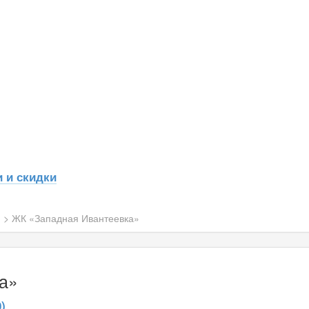
 и скидки
н
>
ЖК «Западная Ивантеевка»
а»
)