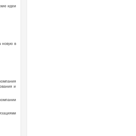
ские идеи
а новую в
 компания
ования и
компании
изациями