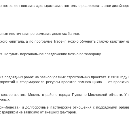
то позволяет новым владельцам самостоятельно реализовать свои дизайнер
рным ипотечным программам в десятках банков.
ого капитала, а по программе Trade-in можно обменять старую квартиру н
х. Получить персональное предложение можно по телефону.
ия подрядных работ на разнообразных строительных проектах. В 2010 году
дприятий и сформировала ресурсы проектов полного цикла — от проектир
северо-востоке Москвы в районе города Пушкино Московской области. У 
урных.
фи-Инвеста» и долгосрочные партнерские отношения с подрядными орган
с графиком не зависимо от внешних факторов.