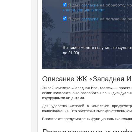
Я даю
согласие
на обработку мо
конфиденциальности
Я даю
согласие
на получение р
Вы также можете получить консульта
до 21:00)
Описание ЖК «Западная И
Жилой комплекс «Западная Ивантеевка» — проект 
облик комплекса был разработан по индивидуаль
изумрудными акцентами.
Для удобства жителей в комплексе предусмотр
водоснабжения. Это обеспечит высокую степень ко
В комплексе предусмотрены функциональные входны
Расположение и инф