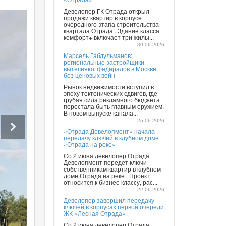
Девелопер ГК Отрада открыл
продажи квартир в корпусе
очередного этапа строительства
квартала Отрада . Здание класса
комфорт+ включает три жилы...
30.06.2026
Марсель Габдульманов:
региональные застройщики
вытесняют федералов в Москве
без ценовых войн
Рынок недвижимости вступил в
эпоху тектонических сдвигов, где
грубая сила рекламного бюджета
перестала быть главным оружием.
В новом выпуске канала...
25.06.2026
«Отрада Девелопмент» начала
передачу ключей в клубном доме
«Отрада на реке»
Со 2 июня девелопер Отрада
Девелопмент передет ключи
собственникам квартир в клубном
доме Отрада на реке . Проект
относится к бизнес-классу, рас...
22.06.2026
Девелопер завершил передачу
ключей в корпусах первой очереди
ЖК «Лесная Отрада»
Со 2 июня девелопер Отрада