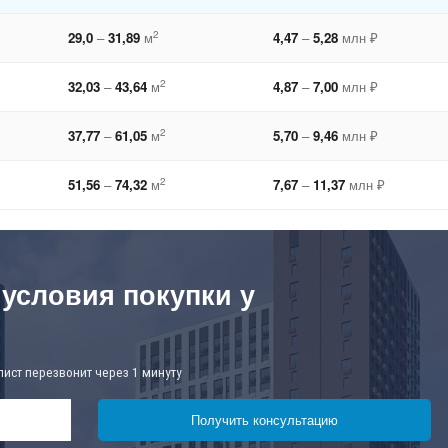
2
29,0
–
31,89
м
4,47
–
5,28
млн ₽
2
32,03
–
43,64
м
4,87
–
7,00
млн ₽
2
37,77
–
61,05
м
5,70
–
9,46
млн ₽
2
51,56
–
74,32
м
7,67
–
11,37
млн ₽
 условия покупки у
лист перезвонит через 1 минуту