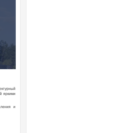
тектурный
й яркими
пления и