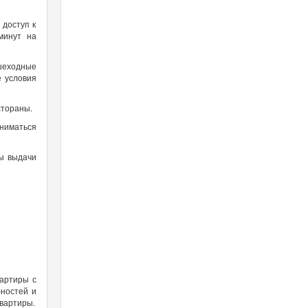
 доступ к
минут на
ешеходные
е условия
стораны.
аниматься
ты выдачи
вартиры с
бностей и
квартиры.