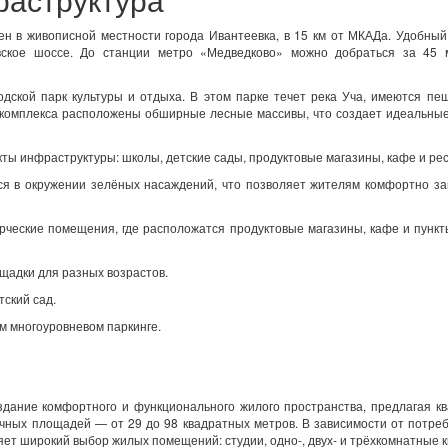
н в живописной местности города Ивантеевка, в 15 км от МКАДа. Удобный
вское шоссе. До станции метро «Медведково» можно добраться за 45 
одской парк культуры и отдыха. В этом парке течет река Уча, имеются п
т комплекса расположены обширные лесные массивы, что создает идеальны
ты инфраструктуры: школы, детские сады, продуктовые магазины, кафе и ре
ся в окружении зелёных насаждений, что позволяет жителям комфортно з
рческие помещения, где расположатся продуктовые магазины, кафе и пунк
щадки для разных возрастов.
ский сад.
м многоуровневом паркинге.
здание комфортного и функционального жилого пространства, предлагая к
ных площадей — от 29 до 98 квадратных метров. В зависимости от потре
ет широкий выбор жилых помещений: студии, одно-, двух- и трёхкомнатные 