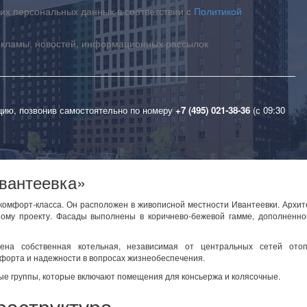
их персональных данных в соответствии с
Политикой
екламы, новостей, информационных рассылок
цию, позвонив самостоятельно по номеру
+7 (495) 021-38-36
(с 09:30
вантеевка»
комфорт-класса. Он расположен в живописной местности Ивантеевки. Архи
ному проекту. Фасады выполнены в коричнево-бежевой гамме, дополненно
ена собственная котельная, независимая от центральных сетей ото
мфорта и надежности в вопросах жизнеобеспечения.
е группы, которые включают помещения для консьержа и колясочные.
раструктура