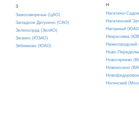
Н
З
Нагатино-Садо
Замоскворечье (ЦАО)
Нагатинский За
Западное Дегунино (САО)
Нагорный (ЮАО
Зеленоград (ЗелАО)
Некрасовка (Ю
Зюзино (ЮЗАО)
Нижегородский
Зябликово (ЮАО)
Ново-Переделки
Новогиреево (В
Новокосино (ВА
Новофедоровск
Ногинский (Моск