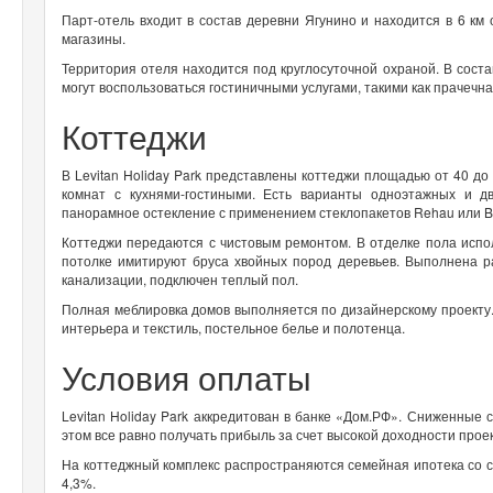
Парт-отель входит в состав деревни Ягунино и находится в 6 км
магазины.
Территория отеля находится под круглосуточной охраной. В соста
могут воспользоваться гостиничными услугами, такими как прачечна
Коттеджи
В Levitan Holiday Park представлены коттеджи площадью от 40 до
комнат с кухнями-гостиными. Есть варианты одноэтажных и д
панорамное остекление с применением стеклопакетов Rehau или B
Коттеджи передаются с чистовым ремонтом. В отделке пола испол
потолке имитируют бруса хвойных пород деревьев. Выполнена ра
канализации, подключен теплый пол.
Полная меблировка домов выполняется по дизайнерскому проекту.
интерьера и текстиль, постельное белье и полотенца.
Условия оплаты
Levitan Holiday Park аккредитован в банке «Дом.РФ». Сниженные
этом все равно получать прибыль за счет высокой доходности пр
На коттеджный комплекс распространяются семейная ипотека со ст
4,3%.