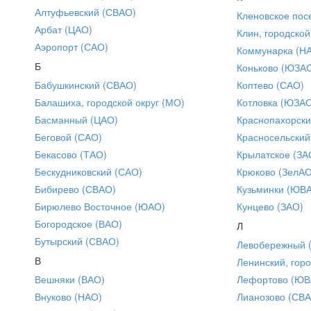
Алтуфьевский (СВАО)
Кленовское пос
Арбат (ЦАО)
Клин, городской
Аэропорт (САО)
Коммунарка (Н
Б
Коньково (ЮЗА
Бабушкинский (СВАО)
Коптево (САО)
Балашиха, городской округ (МО)
Котловка (ЮЗА
Басманный (ЦАО)
Краснопахорски
Беговой (САО)
Красносельский
Бекасово (ТАО)
Крылатское (ЗА
Бескудниковский (САО)
Крюково (ЗелАО
Бибирево (СВАО)
Кузьминки (ЮВ
Бирюлево Восточное (ЮАО)
Кунцево (ЗАО)
Богородское (ВАО)
Л
Бутырский (СВАО)
Левобережный 
В
Ленинский, горо
Вешняки (ВАО)
Лефортово (ЮВ
Внуково (НАО)
Лианозово (СВ