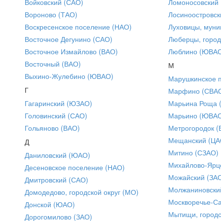
Войковский (САО)
Ломоносовский
Вороново (ТАО)
Лосиноостровск
Воскресенское поселение (НАО)
Луховицы, муни
Восточное Дегунино (САО)
Люберцы, город
Восточное Измайлово (ВАО)
Люблино (ЮВА
Восточный (ВАО)
М
Выхино-Жулебино (ЮВАО)
Марушкинское 
Г
Марфино (СВА
Гагаринский (ЮЗАО)
Марьина Роща 
Головинский (САО)
Марьино (ЮВА
Гольяново (ВАО)
Метрогородок (
Мещанский (ЦА
Д
Митино (СЗАО)
Даниловский (ЮАО)
Михайлово-Ярце
Десеновское поселение (НАО)
Можайский (ЗА
Дмитровский (САО)
Молжаниновски
Домодедово, городской округ (МО)
Москворечье-С
Донской (ЮАО)
Мытищи, городс
Дорогомилово (ЗАО)